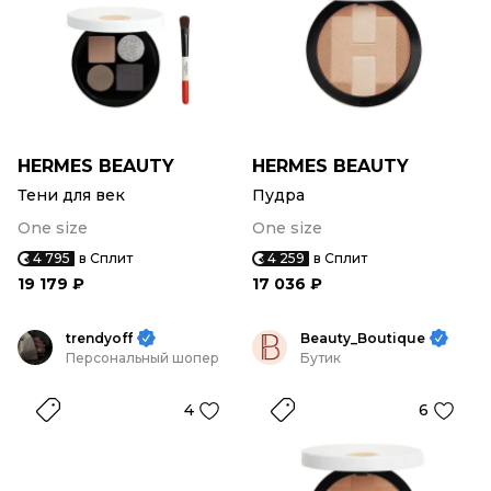
HERMES BEAUTY
HERMES BEAUTY
Тени для век
Пудра
One size
One size
4 795
в Сплит
4 259
в Сплит
19 179 ₽
17 036 ₽
trendyoff
Beauty_Boutique
Персональный шопер
Бутик
4
6