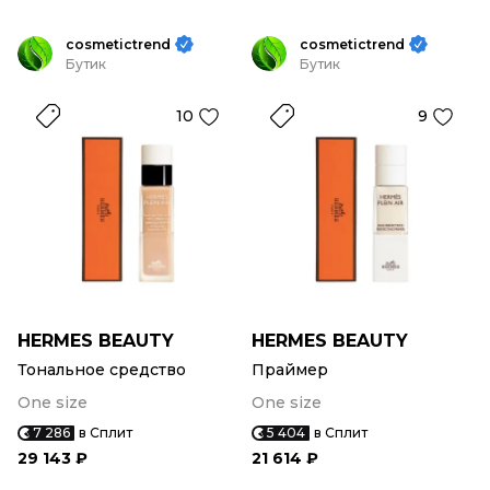
cosmetictrend
cosmetictrend
Бутик
Бутик
10
9
HERMES BEAUTY
HERMES BEAUTY
Тональное средство
Праймер
One size
One size
7 286
в Сплит
5 404
в Сплит
29 143 ₽
21 614 ₽