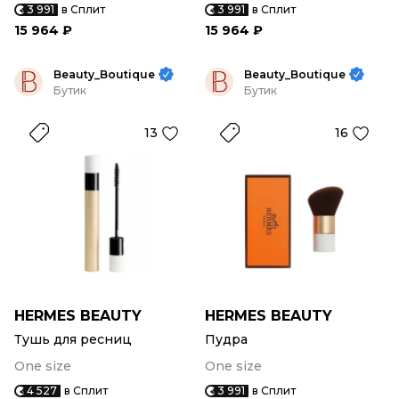
3 991
в Сплит
3 991
в Сплит
15 964 ₽
15 964 ₽
Beauty_Boutique
Beauty_Boutique
Бутик
Бутик
13
16
HERMES BEAUTY
HERMES BEAUTY
Тушь для ресниц
Пудра
One size
One size
4 527
в Сплит
3 991
в Сплит