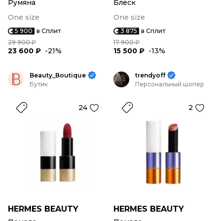
Румяна
Блеск
One size
One size
5 900
в Сплит
3 875
в Сплит
29 900 ₽
17 900 ₽
23 600 ₽
-21%
15 500 ₽
-13%
Beauty_Boutique
trendyoff
Бутик
Персональный шопер
24
2
HERMES BEAUTY
HERMES BEAUTY