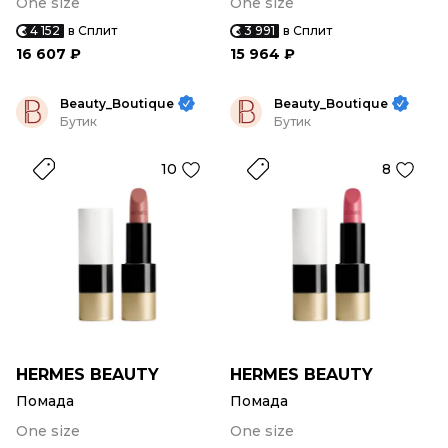
One size
One size
4 152
в Сплит
3 991
в Сплит
16 607 ₽
15 964 ₽
Beauty_Boutique
Beauty_Boutique
Бутик
Бутик
10
8
HERMES BEAUTY
HERMES BEAUTY
Помада
Помада
One size
One size