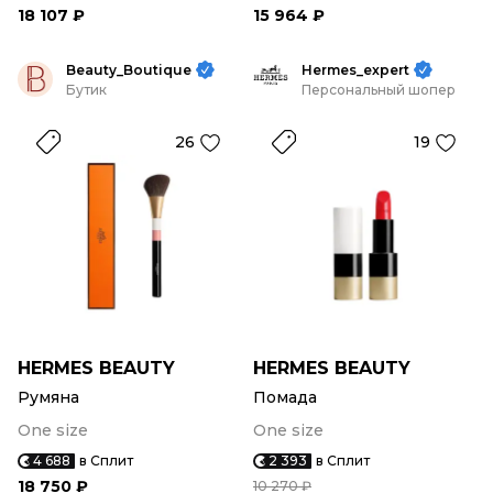
18 107 ₽
15 964 ₽
Beauty_Boutique
Hermes_expert
Бутик
Персональный шопер
26
19
HERMES BEAUTY
HERMES BEAUTY
Румяна
Помада
One size
One size
4 688
в Сплит
2 393
в Сплит
18 750 ₽
10 270 ₽