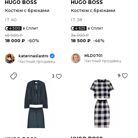
HUGO BOSS
HUGO BOSS
Костюм с брюками
Костюм с брюками
IT 40
IT 38
4 500
в Сплит
4 625
в Сплит
45 000 ₽
34 000 ₽
18 000 ₽
-60%
18 500 ₽
-46%
MLD0701
katerinaslastni
Частный продавец
Частный продавец
9
3