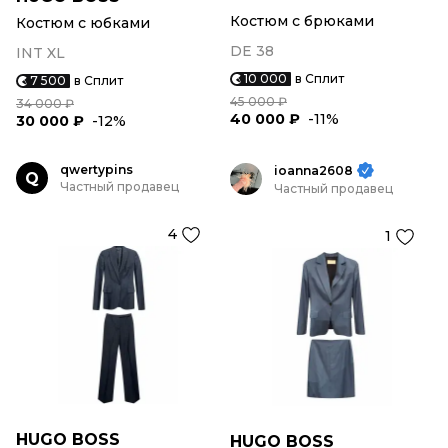
Костюм с брюками
Костюм с юбками
DE 38
INT XL
10 000
в Сплит
7 500
в Сплит
45 000 ₽
34 000 ₽
40 000 ₽
-11%
30 000 ₽
-12%
qwertypins
ioanna2608
Q
Частный продавец
Частный продавец
4
1
HUGO BOSS
HUGO BOSS