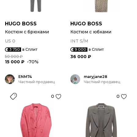
HUGO BOSS
HUGO BOSS
Костюм с брюками
Костюм с юбками
US 0
INT S/M
3 750
в Сплит
9 000
в Сплит
36 000 ₽
50 000 ₽
15 000 ₽
-70%
ENM74
maryjane28
Частный продавец
Частный продавец
0
0