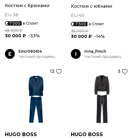
Костюм с брюками
Костюм с юбками
EU 38
EU 40
7 500
в Сплит
7 500
в Сплит
45 000 ₽
35 000 ₽
30 000 ₽
-33%
30 000 ₽
-14%
Emir060614
Irina_Fmch
E
I
Частный продавец
Частный продавец
12
3
HUGO BOSS
HUGO BOSS