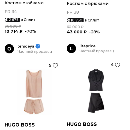
Костюм с юбками
Костюм с брюками
FR 34
FR 38
2 679
в Сплит
10 750
в Сплит
36 000 ₽
60 000 ₽
10 714 ₽
-70%
43 000 ₽
-28%
liteprice
orhideya
L
O
Частный продавец
Частный продавец
4
5
HUGO BOSS
HUGO BOSS