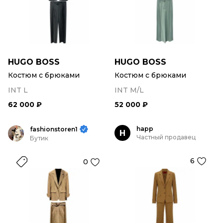
HUGO BOSS
HUGO BOSS
Костюм с брюками
Костюм с брюками
INT L
INT M/L
62 000 ₽
52 000 ₽
happ
fashionstoren1
H
Частный продавец
Бутик
6
0