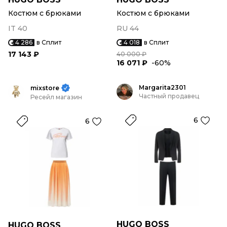
Костюм с брюками
Костюм с брюками
IT 40
RU 44
4 286
в Сплит
4 018
в Сплит
17 143 ₽
40 000 ₽
16 071 ₽
-60%
Margarita2301
mixstore
Частный продавец
Ресейл магазин
6
6
HUGO BOSS
HUGO BOSS