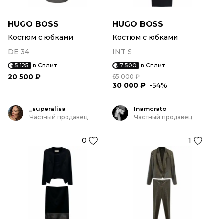
HUGO BOSS
HUGO BOSS
Костюм с юбками
Костюм с юбками
DE 34
INT S
5 125
в Сплит
7 500
в Сплит
20 500 ₽
65 000 ₽
30 000 ₽
-54%
_superalisa
Inamorato
Частный продавец
Частный продавец
0
1