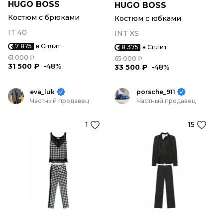
HUGO BOSS
HUGO BOSS
Костюм с брюками
Костюм с юбками
IT 40
INT XS
7 875
в Сплит
8 375
в Сплит
61 000 ₽
65 000 ₽
31 500 ₽
-48%
33 500 ₽
-48%
eva_luk
porsche_911
Частный продавец
Частный продавец
1
15