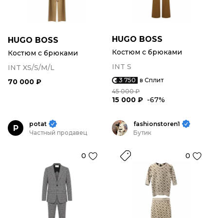
HUGO BOSS
HUGO BOSS
Костюм с брюками
Костюм с брюками
INT S
INT XS/S/M/L
3 750
в Сплит
70 000 ₽
45 000 ₽
15 000 ₽
-67%
potat
fashionstoren1
P
Частный продавец
Бутик
0
0