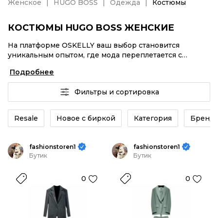
Женское
HUGO BOSS
Одежда
Костюмы
КОСТЮМЫ HUGO BOSS ЖЕНСКИЕ
На платформе OSKELLY ваш выбор становится
уникальным опытом, где мода переплетается с
комфортным шопингом. Мировые бренды,
Подробнее
аутентификация каждого заказа – Костюмы HUGO
BOSS женские от селлеров OSKELLY с быстрой
Фильтры и сортировка
доставкой по России. Ваш стиль не ждет, и мы тоже!
Винтажные изделия или Костюмы HUGO BOSS
женские из новых коллекций – заказывайте на сайте
Resale
Новое с биркой
Категория
Бренд
или в приложении OSKELLY с целой экосистемой
инструментов.
fashionstoren1
fashionstoren1
Бутик
Бутик
0
0