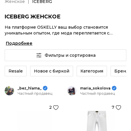
Женское
ICEBERG
ICEBERG ЖЕНСКОЕ
На платформе OSKELLY ваш выбор становится
уникальным опытом, где мода переплетается с
комфортным шопингом. Мировые бренды,
Подробнее
аутентификация каждого заказа – ICEBERG Женское
от селлеров OSKELLY с быстрой доставкой по России.
Фильтры и сортировка
Ваш стиль не ждет, и мы тоже! Винтажные изделия
или ICEBERG Женское из новых коллекций –
заказывайте на сайте или в приложении OSKELLY с
Resale
Новое с биркой
Категория
Бренд
целой экосистемой инструментов.
_bez_hlama_
maria_sokolova
Частный продавец
Частный продавец
2
7