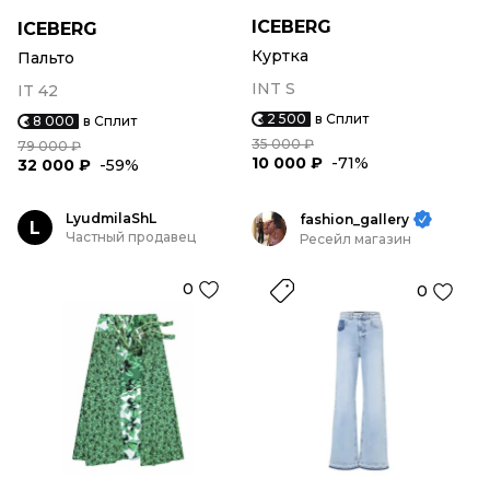
ICEBERG
ICEBERG
Куртка
Пальто
INT S
IT 42
2 500
в Сплит
8 000
в Сплит
35 000 ₽
79 000 ₽
10 000 ₽
-71%
32 000 ₽
-59%
LyudmilaShL
fashion_gallery
L
Частный продавец
Ресейл магазин
0
0