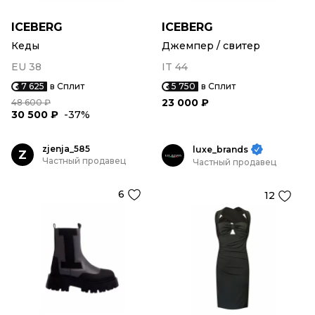
ICEBERG
ICEBERG
Кеды
Джемпер / свитер
EU 38
IT 44
7 625
в Сплит
5 750
в Сплит
23 000 ₽
48 600 ₽
30 500 ₽
-37%
zjenja_585
luxe_brands
Z
Частный продавец
Частный продавец
6
12