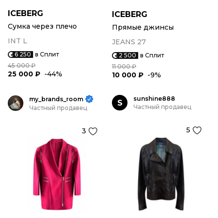
ICEBERG
ICEBERG
Сумка через плечо
Прямые джинсы
INT L
JEANS 27
6 250
в Сплит
2 500
в Сплит
45 000 ₽
11 000 ₽
25 000 ₽
-44%
10 000 ₽
-9%
sunshine888
my_brands_room
S
Частный продавец
Частный продавец
5
3