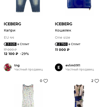
ICEBERG
ICEBERG
Капри
Кошелек
EU 44
One size
3 025
в Сплит
2 750
в Сплит
11 000 ₽
17 000 ₽
12 100 ₽
-29%
tng
evlim0911
E
Частный продавец
Частный продавец
0
2