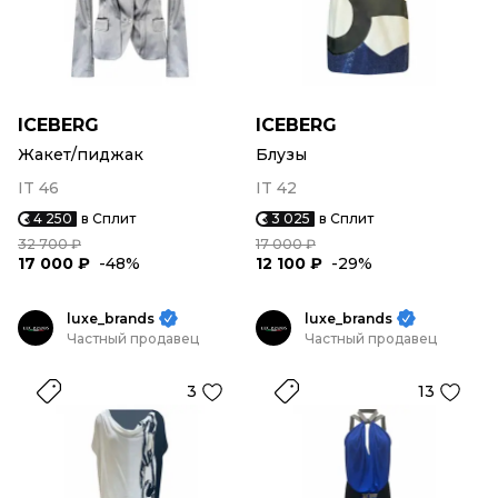
ICEBERG
ICEBERG
Жакет/пиджак
Блузы
IT 46
IT 42
4 250
в Сплит
3 025
в Сплит
32 700 ₽
17 000 ₽
17 000 ₽
-48%
12 100 ₽
-29%
luxe_brands
luxe_brands
Частный продавец
Частный продавец
3
13