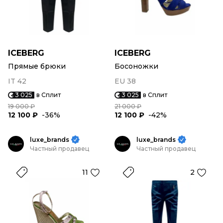
ICEBERG
ICEBERG
Прямые брюки
Босоножки
IT 42
EU 38
3 025
в Сплит
3 025
в Сплит
19 000 ₽
21 000 ₽
12 100 ₽
-36%
12 100 ₽
-42%
luxe_brands
luxe_brands
Частный продавец
Частный продавец
11
2