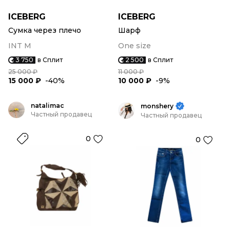
ICEBERG
ICEBERG
Сумка через плечо
Шарф
INT M
One size
3 750
в Сплит
2 500
в Сплит
25 000 ₽
11 000 ₽
15 000 ₽
-40%
10 000 ₽
-9%
natalimac
monshery
Частный продавец
Частный продавец
0
0