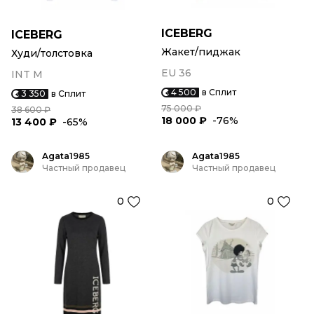
ICEBERG
ICEBERG
Жакет/пиджак
Худи/толстовка
EU 36
INT M
4 500
в Сплит
3 350
в Сплит
75 000 ₽
38 600 ₽
18 000 ₽
-76%
13 400 ₽
-65%
Agata1985
Agata1985
Частный продавец
Частный продавец
0
0