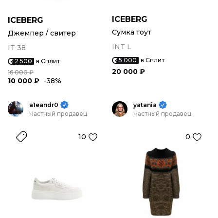
ICEBERG
ICEBERG
Сумка тоут
Джемпер / свитер
INT L
IT 38
5 000
в Сплит
2 500
в Сплит
20 000 ₽
16 000 ₽
10 000 ₽
-38%
a1eandr0
yatania
Частный продавец
Частный продавец
10
0