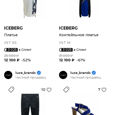
ICEBERG
ICEBERG
Платье
Коктейльное платье
INT XS
INT M
3 025
в Сплит
3 025
в Сплит
25 000 ₽
31 000 ₽
12 100 ₽
-52%
12 100 ₽
-61%
luxe_brands
luxe_brands
Частный продавец
Частный продавец
10
7