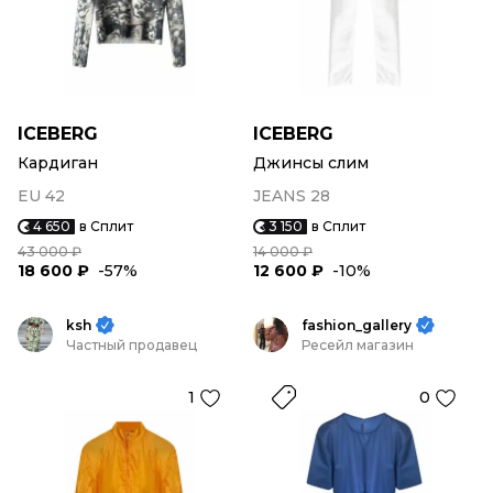
ICEBERG
ICEBERG
Кардиган
Джинсы слим
EU 42
JEANS 28
4 650
в Сплит
3 150
в Сплит
43 000 ₽
14 000 ₽
18 600 ₽
-57%
12 600 ₽
-10%
ksh
fashion_gallery
Частный продавец
Ресейл магазин
1
0