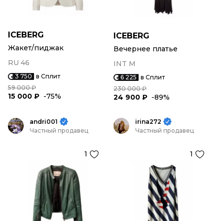
ICEBERG
ICEBERG
Жакет/пиджак
Вечернее платье
RU 46
INT M
3 750
в Сплит
6 225
в Сплит
59 000 ₽
230 000 ₽
15 000 ₽
-75%
24 900 ₽
-89%
andri001
irina272
Частный продавец
Частный продавец
1
1