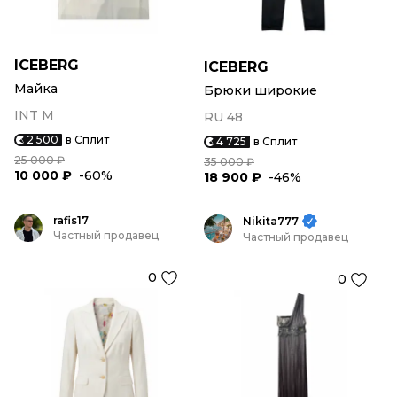
ICEBERG
ICEBERG
Майка
Брюки широкие
INT M
RU 48
2 500
в Сплит
4 725
в Сплит
25 000 ₽
35 000 ₽
10 000 ₽
-60%
18 900 ₽
-46%
rafis17
Nikita777
Частный продавец
Частный продавец
0
0