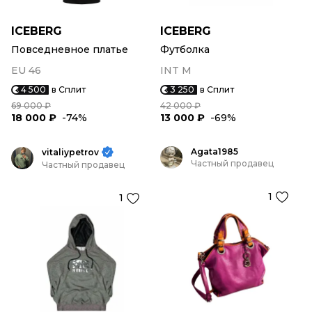
ICEBERG
ICEBERG
Повседневное платье
Футболка
EU 46
INT M
4 500
в Сплит
3 250
в Сплит
69 000 ₽
42 000 ₽
18 000 ₽
-74%
13 000 ₽
-69%
Agata1985
vitaliypetrov
Частный продавец
Частный продавец
1
1