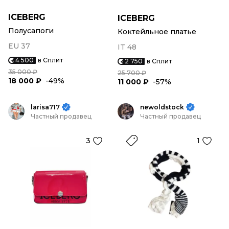
ICEBERG
ICEBERG
Полусапоги
Коктейльное платье
EU 37
IT 48
4 500
в Сплит
2 750
в Сплит
35 000 ₽
25 700 ₽
18 000 ₽
-49%
11 000 ₽
-57%
larisa717
newoldstock
Частный продавец
Частный продавец
3
1