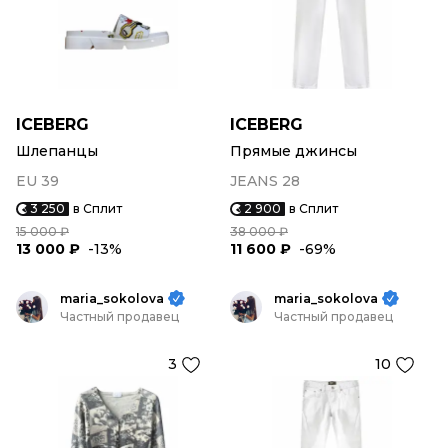
ICEBERG
ICEBERG
Шлепанцы
Прямые джинсы
EU 39
JEANS 28
3 250
в Сплит
2 900
в Сплит
15 000 ₽
38 000 ₽
13 000 ₽
-13%
11 600 ₽
-69%
maria_sokolova
maria_sokolova
Частный продавец
Частный продавец
3
10