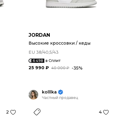
JORDAN
Высокие кроссовки / кеды
EU 38/40,5/43
6 498
в Сплит
25 990 ₽
-35%
40 000 ₽
kolllka
Частный продавец
2
4