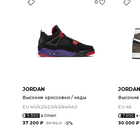
0
JORDAN
JORDA
Высокие кроссовки / кеды
Высокие 
EU 40/42/42,5/43/44/44,5
EU 46
9 300
в Сплит
7 500
в
37 200 ₽
30 000 ₽
-5%
39 192 ₽