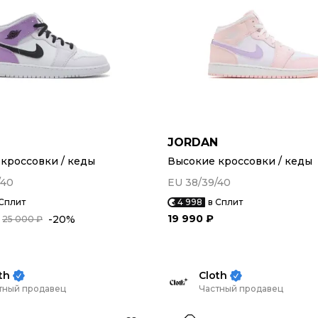
N
JORDAN
кроссовки / кеды
Высокие кроссовки / кеды
/40
EU 38/39/40
 Сплит
4 998
в Сплит
19 990 ₽
-20%
25 000 ₽
th
Cloth
тный продавец
Частный продавец