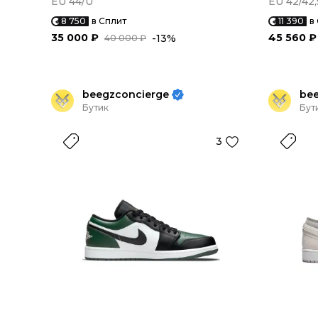
EU 44/U
EU 42/42,
8 750
в Сплит
11 390
в
35 000 ₽
45 560 ₽
-13%
40 000 ₽
beegzconcierge
be
Бутик
Бут
3