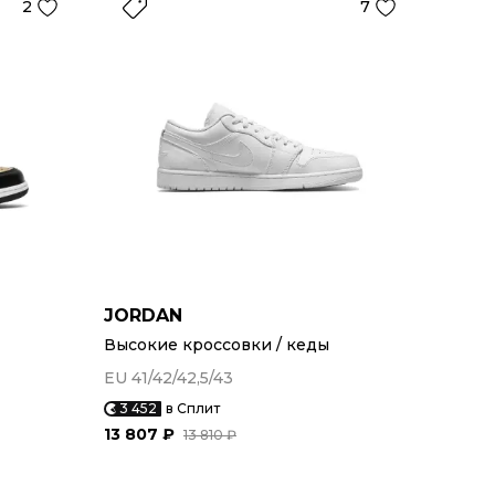
2
7
JORDAN
Высокие кроссовки / кеды
EU 41/42/42,5/43
3 452
в Сплит
13 807 ₽
13 810 ₽