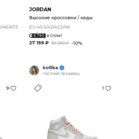
JORDAN
Высокие кроссовки / кеды
5/46/47,5
EU 40,5/42/42,5/46
6 790
в Сплит
27 159 ₽
-10%
30 290 ₽
kolllka
Частный продавец
9
1