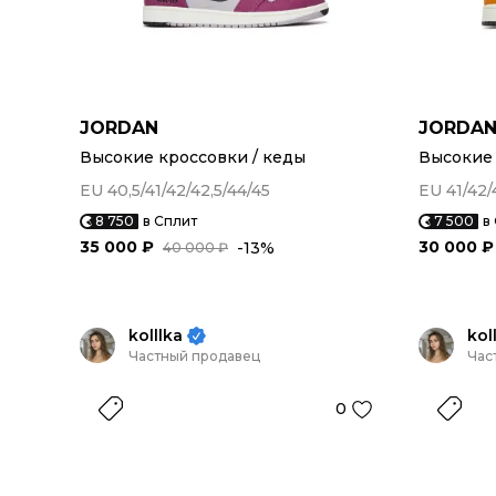
JORDAN
JORDA
Высокие кроссовки / кеды
Высокие 
EU 40,5/41/42/42,5/44/45
EU 41/42/
8 750
в Сплит
7 500
в
35 000 ₽
30 000 ₽
-13%
40 000 ₽
kolllka
kol
Частный продавец
Час
0