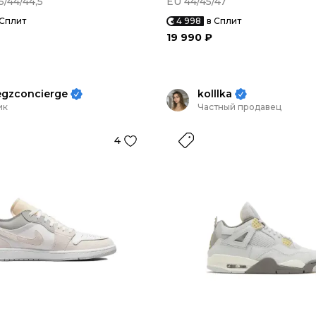
5/44/44,5
EU 44/45/47
 Сплит
4 998
в Сплит
19 990 ₽
egzconcierge
kolllka
ик
Частный продавец
4