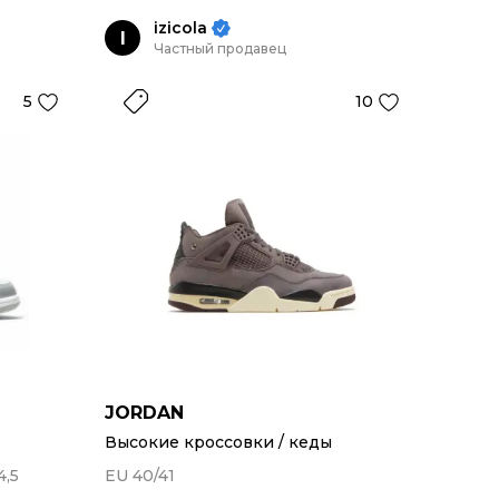
izicola
I
Частный продавец
5
10
JORDAN
Высокие кроссовки / кеды
4,5
EU 40/41