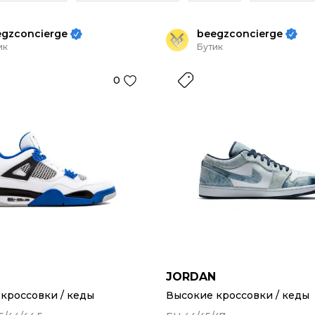
egzconcierge
beegzconcierge
ик
Бутик
0
N
JORDAN
кроссовки / кеды
Высокие кроссовки / кеды