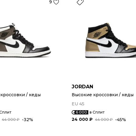
9
N
JORDAN
кроссовки / кеды
Высокие кроссовки / кеды
EU 45
 Сплит
6 000
в Сплит
24 000 ₽
-32%
-45%
44 000 ₽
44 000 ₽