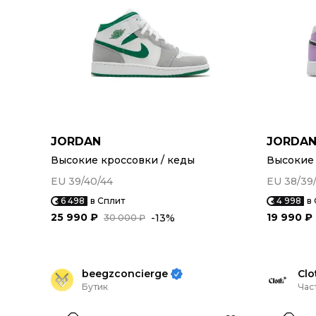
JORDAN
JORDA
Высокие кроссовки / кеды
Высокие 
EU 39/40/44
EU 38/39
6 498
в Сплит
4 998
в
25 990 ₽
19 990 ₽
-13%
30 000 ₽
beegzconcierge
Clo
Бутик
Час