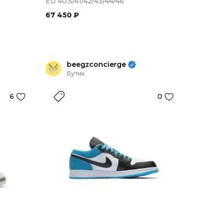
EU 40,5/41/42/43/44/46
67 450 ₽
beegzconcierge
Бутик
6
0