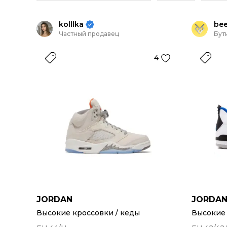
kolllka
be
Частный продавец
Бут
4
JORDAN
JORDA
Высокие кроссовки / кеды
Высокие 