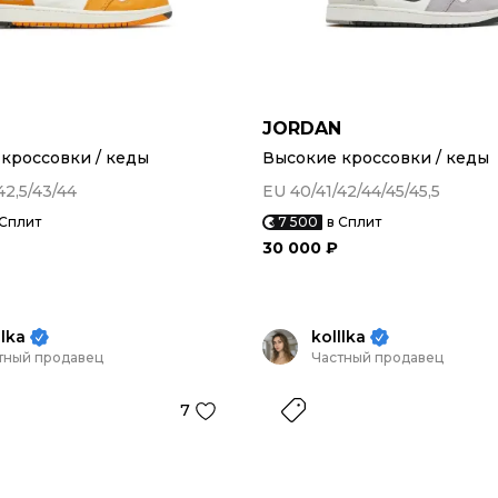
N
JORDAN
кроссовки / кеды
Высокие кроссовки / кеды
42,5/43/44
EU 40/41/42/44/45/45,5
 Сплит
7 500
в Сплит
30 000 ₽
llka
kolllka
тный продавец
Частный продавец
7