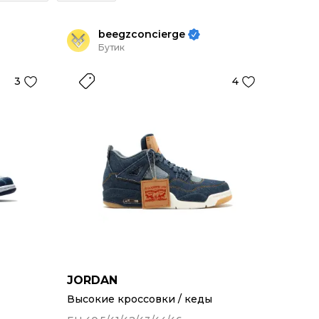
beegzconcierge
Бутик
3
4
JORDAN
Высокие кроссовки / кеды