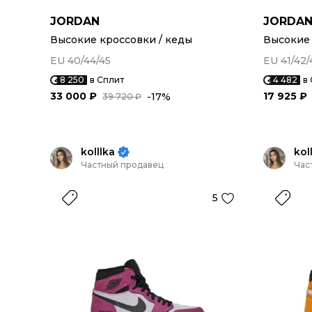
JORDAN
JORDA
Высокие кроссовки / кеды
Высокие 
EU 40/44/45
EU 41/42/
8 250
в Сплит
4 482
в
33 000 ₽
17 925 ₽
-17%
39 720 ₽
kolllka
kol
Частный продавец
Час
5