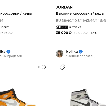
N
JORDAN
кроссовки / кеды
Высокие кроссовки / кеды
44
EU 38/40/40,5/41/43/44/44,5/4
 Сплит
8 750
в Сплит
35 000 ₽
-13%
17 930 ₽
40 000 ₽
llka
kolllka
тный продавец
Частный продавец
8