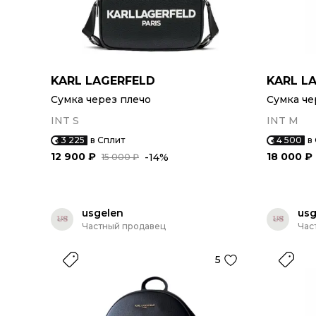
KARL LAGERFELD
KARL L
Сумка через плечо
Сумка че
INT S
INT M
3 225
в Сплит
4 500
в
12 900 ₽
18 000 ₽
-14%
15 000 ₽
usgelen
usg
Частный продавец
Час
5