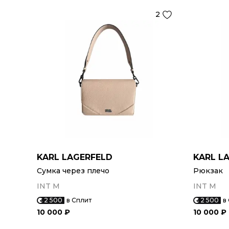
2
KARL LAGERFELD
KARL L
Сумка через плечо
Рюкзак
INT M
INT M
2 500
в Сплит
2 500
в
10 000 ₽
10 000 ₽