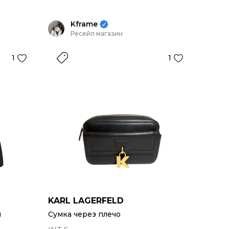
Kframe
Ресейл магазин
1
1
KARL LAGERFELD
и
Сумка через плечо