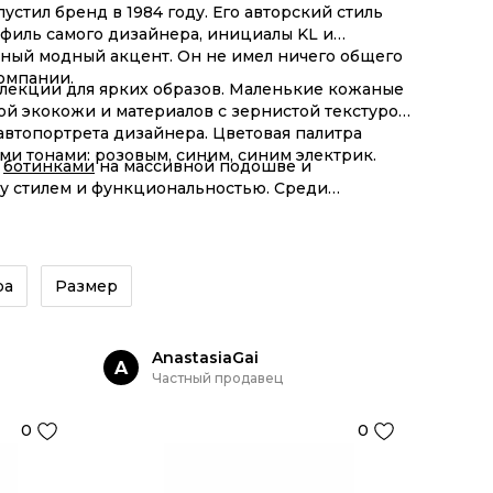
стил бренд в 1984 году. Его авторский стиль
рофиль самого дизайнера, инициалы KL и
ьный модный акцент. Он не имел ничего общего
компании.
ллекции для ярких образов. Маленькие кожаные
ой экокожи и материалов с зернистой текстурой.
втопортрета дизайнера. Цветовая палитра
ми тонами: розовым, синим, синим электрик.
с
ботинками
на массивной подошве и
у стилем и функциональностью. Среди
в рекламных кампаниях и уличных фотохрониках.
ра
Размер
AnastasiaGai
A
Частный продавец
0
0