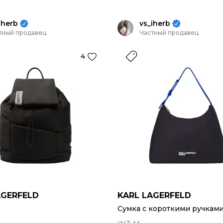
iherb
vs_iherb
тный продавец
Частный продавец
4
AGERFELD
KARL LAGERFELD
Сумка с короткими ручкам