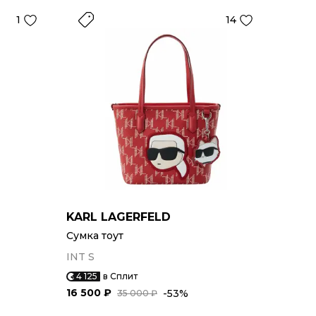
1
14
KARL LAGERFELD
Сумка тоут
INT S
4 125
в Сплит
16 500 ₽
-53%
35 000 ₽