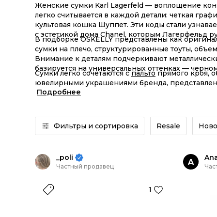
Женские сумки Karl Lagerfeld — воплощение кон
легко считывается в каждой детали: четкая граф
культовая кошка Шуппет. Эти коды стали узнав
с эстетикой дома Chanel, которым Лагерфельд р
В подборке OSKELLY представлены как оригинал
сумки на плечо, структурированные тоуты, объе
Внимание к деталям подчеркивают металлически
базируется на универсальных оттенках — черном
Сумки легко сочетаются с
пальто
прямого кроя,
ювелирными украшениями бренда, представленн
Подробнее
поклонниц модного дома — Кара Делевинь и Лин
Фильтры и сортировка
Resale
Ново
_poli
Ana
A
Частный продавец
Час
1