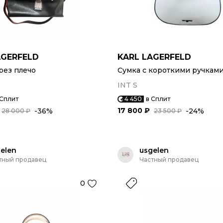
AGERFELD
KARL LAGERFELD
рез плечо
Сумка с короткими ручкам
INT S
 Сплит
4 450
в Сплит
17 800 ₽
-36%
-24%
28 000 ₽
23 500 ₽
elen
usgelen
тный продавец
Частный продавец
0