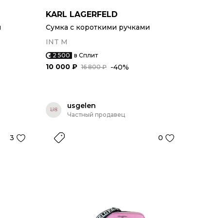
KARL LAGERFELD
и
Сумка с короткими ручками
INT M
2 500
в Сплит
10 000 ₽
-40%
16 800 ₽
usgelen
Частный продавец
3
0