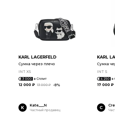
KARL LAGERFELD
KARL L
Сумка через плечо
Сумка че
INT XS
INT S
3 000
в Сплит
4 250
в
12 000 ₽
17 000 ₽
-8%
13 000 ₽
Kate___N
Cr
K
C
Частный продавец
Час