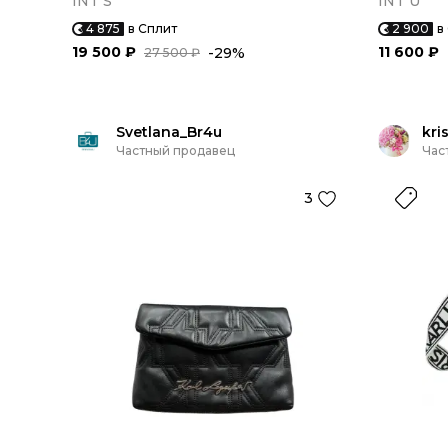
INT S
INT U
4 875
в Сплит
2 900
в
19 500 ₽
11 600 ₽
-29%
27 500 ₽
Svetlana_Br4u
kri
Частный продавец
Час
3