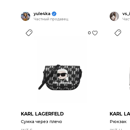
yule4ka
vs_
Частный продавец
Час
0
KARL LAGERFELD
KARL L
Сумка через плечо
Рюкзак