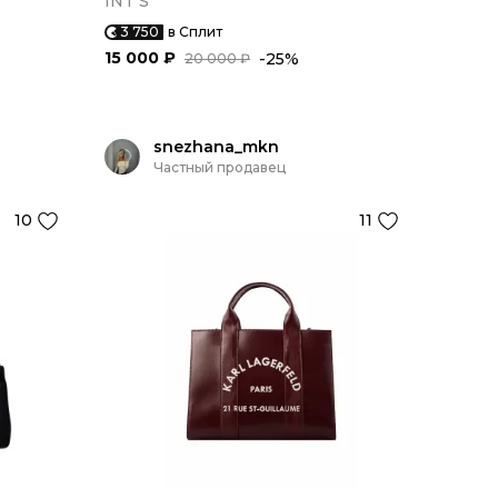
INT S
3 750
в Сплит
15 000 ₽
-25%
20 000 ₽
snezhana_mkn
Частный продавец
10
11