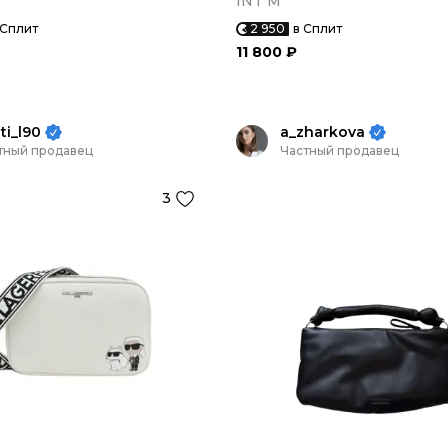
INT M
 Сплит
2 950
в Сплит
11 800 ₽
sti_l90
a_zharkova
тный продавец
Частный продавец
3