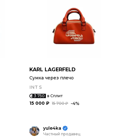
KARL LAGERFELD
Сумка через плечо
INT S
3 750
в Сплит
15 000 ₽
-4%
15 700 ₽
yule4ka
Частный продавец