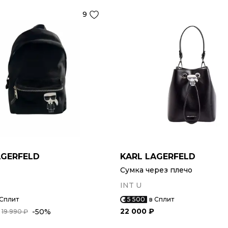
9
AGERFELD
KARL LAGERFELD
Сумка через плечо
INT U
 Сплит
5 500
в Сплит
22 000 ₽
-50%
19 990 ₽