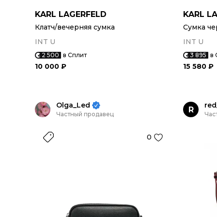
KARL LAGERFELD
KARL L
Клатч/вечерняя сумка
Сумка че
INT U
INT U
2 500
в Сплит
3 895
в 
10 000 ₽
15 580 ₽
Olga_Led
red
R
Частный продавец
Час
0