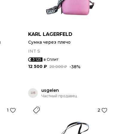
KARL LAGERFELD
и
Сумка через плечо
INT S
3 125
в Сплит
12 500 ₽
-38%
20 000 ₽
usgelen
Частный продавец
1
2