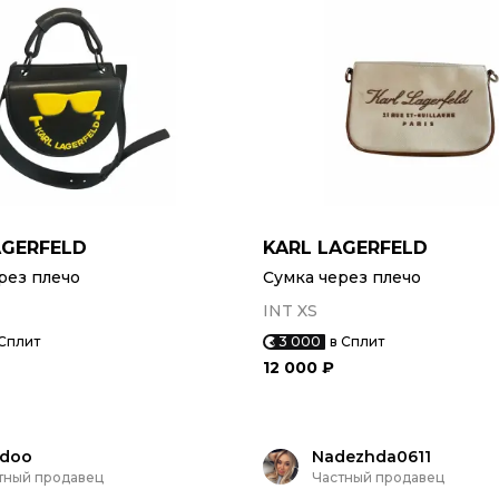
AGERFELD
KARL LAGERFELD
рез плечо
Сумка через плечо
INT XS
 Сплит
3 000
в Сплит
12 000 ₽
edoo
Nadezhda0611
тный продавец
Частный продавец