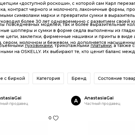
цепции «доступной роскоши», с которой сам Карл перезапу
ика, контраст черного и молочного, лаконичные формы, п
аемыми символами марки и превратили сумки в выразител
уководил более 30 лет одновременно с развитием своей 
ы повседневных моделей, так и более выразительные ко
мные шопперы и сумки в форме седла выполнены из гладк
е цепи, заклепки, фирменные нашивки и принты в виде а
, сером, молочном и бежевом, но дополняется насыщенны
 объемными
пуховиками
, трикотажными
платьями
, а также 
ыми на OSKELLY. Их выбирают те, кто ценит баланс межд
дси Лохан: обе не раз появлялись с этими аксессуарами 
е с биркой
Категория
Бренд
Состояние това
stasiaGai
AnastasiaGai
A
тный продавец
Частный продавец
0