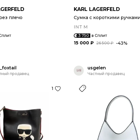
AGERFELD
KARL LAGERFELD
рез плечо
Сумка с короткими ручкам
INT M
Сплит
3 750
в Сплит
15 000 ₽
-43%
26 500 ₽
_foxtail
usgelen
тный продавец
Частный продавец
1