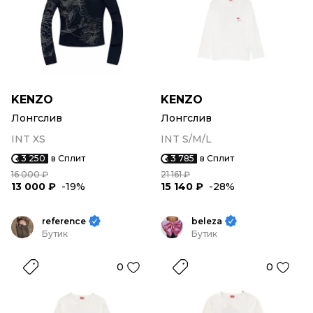
KENZO
KENZO
Лонгслив
Лонгслив
INT XS
INT S/M/L
3 250
в Сплит
3 785
в Сплит
16 000 ₽
21 161 ₽
13 000 ₽
-19%
15 140 ₽
-28%
reference
beleza
Бутик
Бутик
0
0