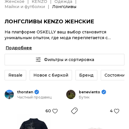
Женское
KENZO
Одежда
Майки и футболки
Лонгсливы
ЛОНГСЛИВЫ KENZO ЖЕНСКИЕ
На платформе OSKELLY ваш выбор становится
уникальным опытом, где мода переплетается с
комфортным шопингом. Мировые бренды,
Подробнее
аутентификация каждого заказа – Лонгсливы KENZO
женские от селлеров OSKELLY с быстрой доставкой
Фильтры и сортировка
по России. Ваш стиль не ждет, и мы тоже! Винтажные
изделия или Лонгсливы KENZO женские из новых
коллекций – заказывайте на сайте или в приложении
Resale
Новое с биркой
Бренд
Состояние 
OSKELLY с целой экосистемой инструментов.
thorsten
beneviento
Частный продавец
Бутик
60
4