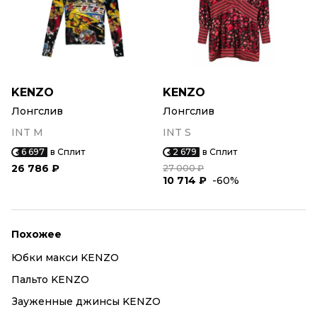
KENZO
KENZO
Лонгслив
Лонгслив
INT M
INT S
6 697
в Сплит
2 679
в Сплит
26 786 ₽
27 000 ₽
10 714 ₽
-60%
Похожее
Юбки макси KENZO
Пальто KENZO
Зауженные джинсы KENZO