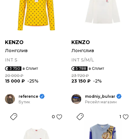
KENZO
KENZO
Лонгслив
Лонгслив
INT S
INT S/M/L
3 750
в Сплит
5 788
в Сплит
20 000 ₽
23 720 ₽
15 000 ₽
-25%
23 150 ₽
-2%
reference
modniy_bulvar
Бутик
Ресейл магазин
0
1