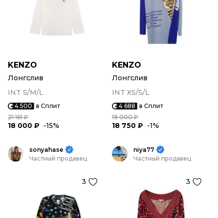
KENZO
KENZO
Лонгслив
Лонгслив
INT S/M/L
INT XS/S/L
4 500
в Сплит
4 688
в Сплит
21 161 ₽
19 000 ₽
18 000 ₽
-15%
18 750 ₽
-1%
sonyahase
niya77
Частный продавец
Частный продавец
3
3