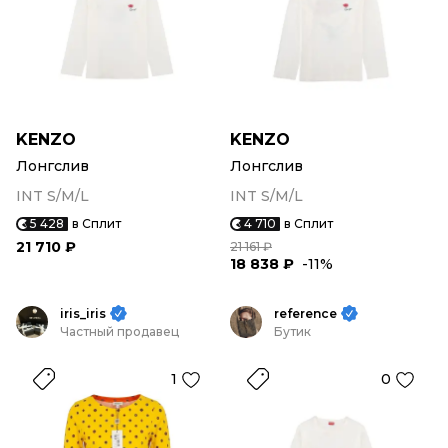
KENZO
KENZO
Лонгслив
Лонгслив
INT S/M/L
INT S/M/L
5 428
в Сплит
4 710
в Сплит
21 710 ₽
21 161 ₽
18 838 ₽
-11%
iris_iris
reference
Частный продавец
Бутик
1
0