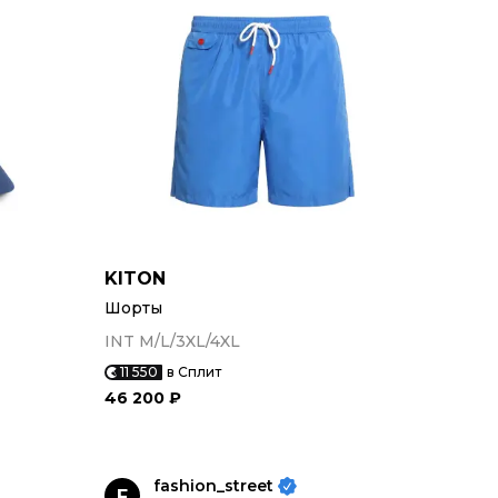
KITON
Шорты
INT M/L/3XL/4XL
11 550
в Сплит
46 200 ₽
fashion_street
F