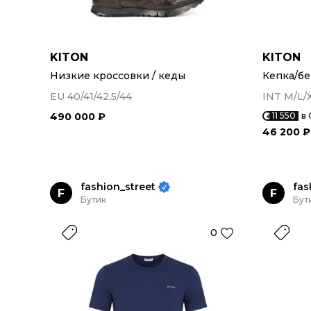
KITON
KITON
Низкие кроссовки / кеды
Кепка/бе
EU 40/41/42,5/44
INT M/L/
490 000 ₽
11 550
в 
46 200 ₽
fashion_street
fas
F
F
Бутик
Бут
0