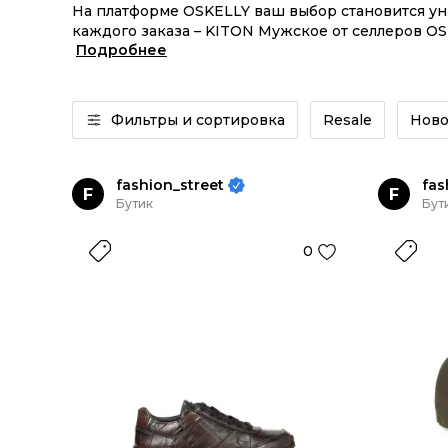
На платформе OSKELLY ваш выбор становится у
каждого заказа – KITON Мужское от селлеров OS
Подробнее
Мужское из новых коллекций – заказывайте на 
Фильтры и сортировка
Resale
Ново
fashion_street
fas
F
F
Бутик
Бут
0