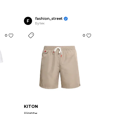
fashion_street
F
Бутик
0
0
KITON
Шорты