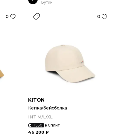
Бутик
0
0
KITON
Кепка/бейсболка
INT M/L/XL
11 550
в Сплит
46 200 ₽