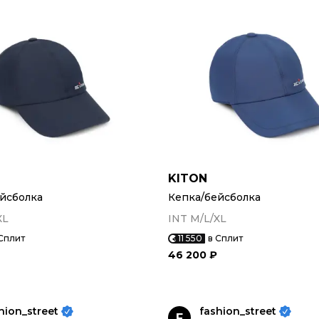
KITON
йсболка
Кепка/бейсболка
XL
INT M/L/XL
Сплит
11 550
в Сплит
46 200 ₽
hion_street
fashion_street
F