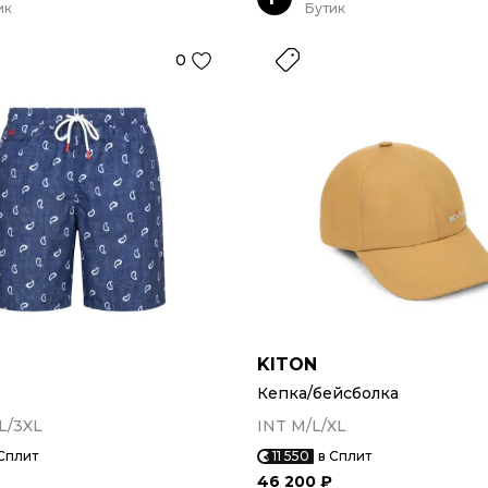
ик
Бутик
0
KITON
Кепка/бейсболка
L/3XL
INT M/L/XL
Сплит
11 550
в Сплит
46 200 ₽