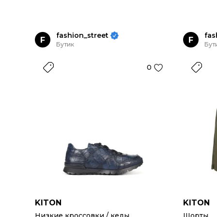
fashion_street
fas
F
F
Бутик
Бут
0
KITON
KITON
Низкие кроссовки / кеды
Шорты