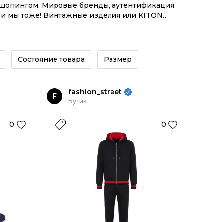
м шопингом. Мировые бренды, аутентификация
, и мы тоже! Винтажные изделия или KITON
трументов.
Состояние товара
Размер
fashion_street
F
Бутик
0
0