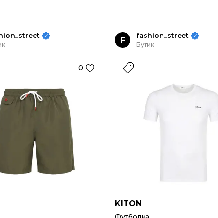
hion_street
fashion_street
F
ик
Бутик
0
KITON
Футболка