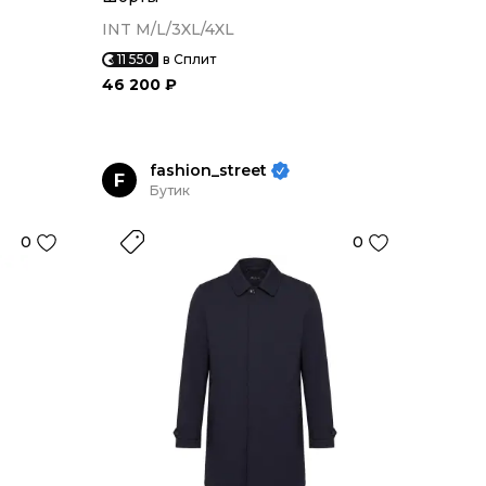
INT M/L/3XL/4XL
11 550
в Сплит
46 200 ₽
fashion_street
F
Бутик
0
0