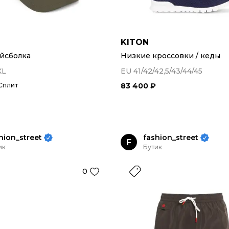
KITON
йсболка
Низкие кроссовки / кеды
XL
EU 41/42/42,5/43/44/45
Сплит
83 400 ₽
hion_street
fashion_street
F
ик
Бутик
0