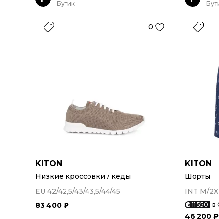
Бутик
Бут
0
KITON
KITON
Низкие кроссовки / кеды
Шорты
EU 42/42,5/43/43,5/44/45
INT M/2X
83 400 ₽
11 550
в 
46 200 ₽