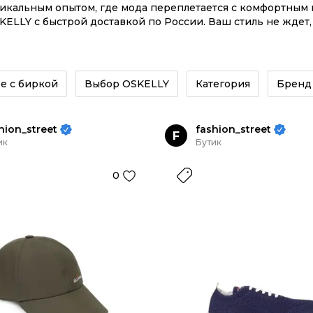
никальным опытом, где мода переплетается с комфортны
KELLY с быстрой доставкой по России. Ваш стиль не ждет
сайте или в приложении OSKELLY с целой экосистемой инс
е с биркой
Выбор OSKELLY
Категория
Бренд
hion_street
fashion_street
F
ик
Бутик
0