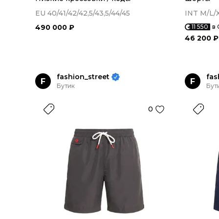
EU 40/41/42/42,5/43,5/44/45
INT M/L/
490 000 ₽
11 550
в 
46 200 ₽
fashion_street
fas
F
F
Бутик
Бут
0