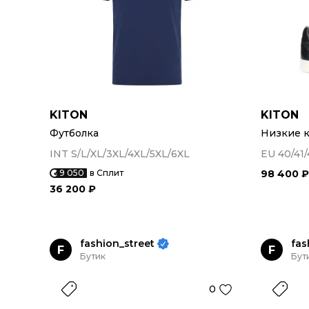
KITON
KITON
Футболка
Низкие к
INT S/L/XL/3XL/4XL/5XL/6XL
EU 40/41/
9 050
в Сплит
98 400 ₽
36 200 ₽
fashion_street
fas
F
F
Бутик
Бут
0