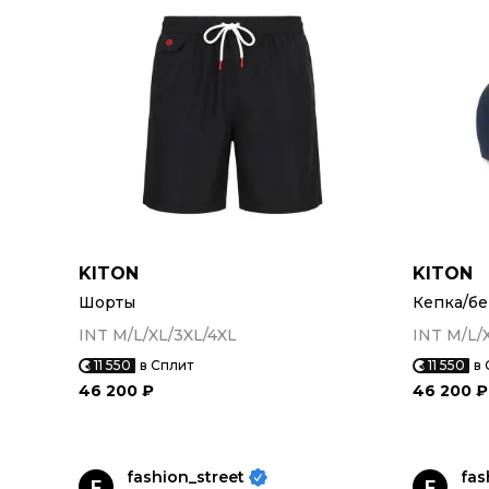
KITON
KITON
Шорты
Кепка/бе
INT M/L/XL/3XL/4XL
INT M/L/
11 550
в Сплит
11 550
в 
46 200 ₽
46 200 ₽
fashion_street
fas
F
F