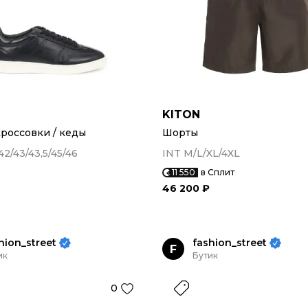
KITON
россовки / кеды
Шорты
42/43/43,5/45/46
INT M/L/XL/4XL
11 550
в Сплит
46 200 ₽
hion_street
fashion_street
F
ик
Бутик
0