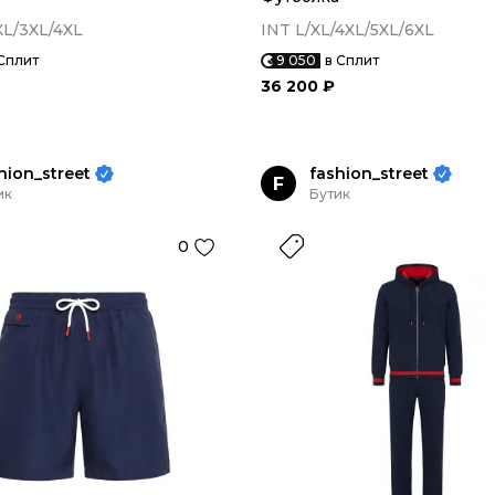
XL/3XL/4XL
INT L/XL/4XL/5XL/6XL
Сплит
9 050
в Сплит
36 200 ₽
hion_street
fashion_street
F
ик
Бутик
0