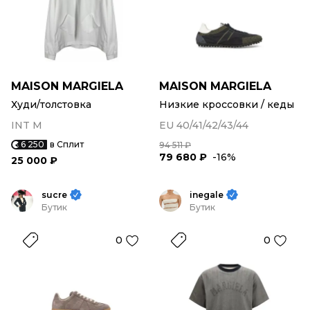
MAISON MARGIELA
MAISON MARGIELA
Худи/толстовка
Низкие кроссовки / кеды
INT M
EU 40/41/42/43/44
6 250
в Сплит
94 511 ₽
79 680 ₽
-16%
25 000 ₽
sucre
inegale
Бутик
Бутик
0
0