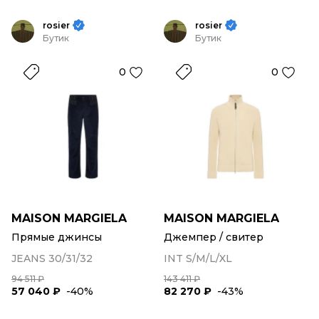
rosier
rosier
Бутик
Бутик
0
0
MAISON MARGIELA
MAISON MARGIELA
Прямые джинсы
Джемпер / свитер
JEANS 30/31/32
INT S/M/L/XL
94 511 ₽
143 411 ₽
57 040 ₽
-40%
82 270 ₽
-43%