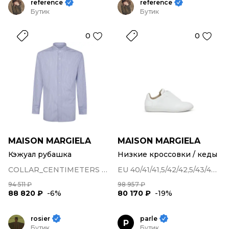
reference
reference
Бутик
Бутик
0
0
MAISON MARGIELA
MAISON MARGIELA
Кэжуал рубашка
Низкие кроссовки / кеды
COLLAR_CENTIMETERS 40/41/42
EU 40/41/41,5/42/42,5/43/44/45
94 511 ₽
98 957 ₽
88 820 ₽
-6%
80 170 ₽
-19%
rosier
parle
P
Бутик
Бутик