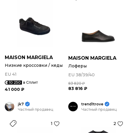
MAISON MARGIELA
MAISON MARGIELA
Низкие кроссовки / кеды
Лоферы
EU 41
EU 38/39/40
10 250
в Сплит
83 820 ₽
83 816 ₽
41 000 ₽
jk7
trend1trove
Частный продавец
Частный продавец
1
2