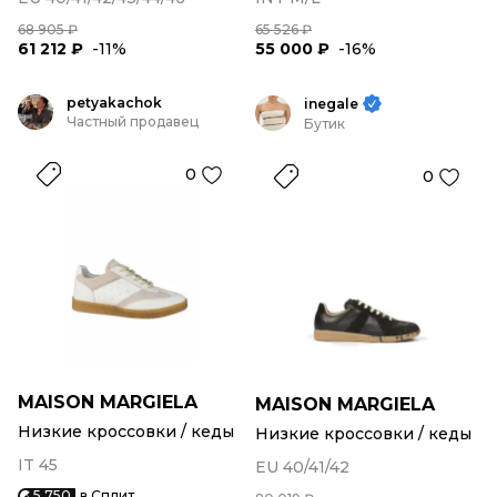
68 905 ₽
65 526 ₽
61 212 ₽
-11%
55 000 ₽
-16%
petyakachok
inegale
Частный продавец
Бутик
0
0
MAISON MARGIELA
MAISON MARGIELA
Низкие кроссовки / кеды
Низкие кроссовки / кеды
IT 45
EU 40/41/42
5 750
в Сплит