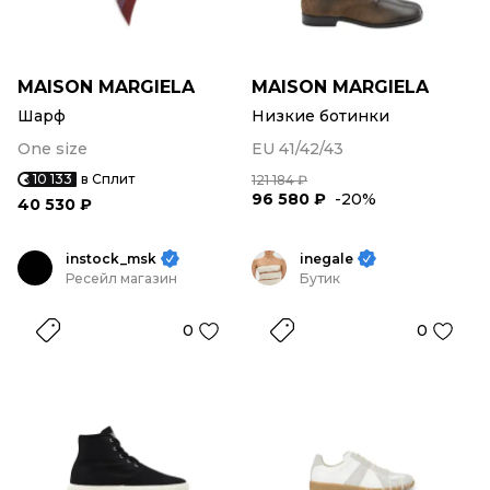
MAISON MARGIELA
MAISON MARGIELA
Шарф
Низкие ботинки
One size
EU 41/42/43
10 133
в Сплит
121 184 ₽
96 580 ₽
-20%
40 530 ₽
instock_msk
inegale
Ресейл магазин
Бутик
0
0