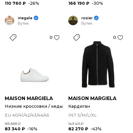
110 760 ₽
-26%
166 190 ₽
-30%
inegale
rosier
Бутик
Бутик
0
0
MAISON MARGIELA
MAISON MARGIELA
Низкие кроссовки / кеды
Кардиган
EU 40/41/42/43/44/45
INT S/M/L/XL
98 868 ₽
143 411 ₽
83 340 ₽
-16%
82 270 ₽
-43%