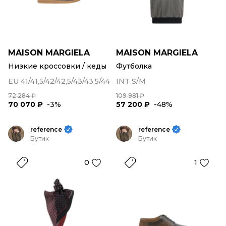
MAISON MARGIELA
MAISON MARGIELA
Низкие кроссовки / кеды
Футболка
EU 41/41,5/42/42,5/43/43,5/44
INT S/M
72 284 ₽
109 981 ₽
70 070 ₽
-3%
57 200 ₽
-48%
reference
reference
Бутик
Бутик
0
1