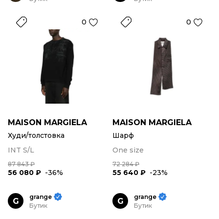
0
0
MAISON MARGIELA
MAISON MARGIELA
Худи/толстовка
Шарф
INT S/L
One size
87 843 ₽
72 284 ₽
56 080 ₽
-36%
55 640 ₽
-23%
grange
grange
G
G
Бутик
Бутик