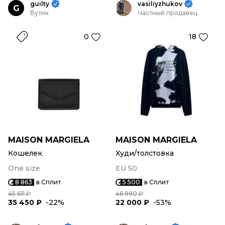
guilty
vasiliyzhukov
G
Бутик
Частный продавец
0
18
MAISON MARGIELA
MAISON MARGIELA
Кошелек
Худи/толстовка
One size
EU 50
8 863
в Сплит
5 500
в Сплит
45 611 ₽
46 990 ₽
35 450 ₽
-22%
22 000 ₽
-53%