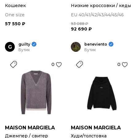
Кошелек
Низкие кроссовки / кеды
One size
EU 40/41/42/43/44/45/46
57 550 ₽
93 088 ₽
92 690 ₽
guilty
beneviento
G
Бутик
Бутик
0
0
MAISON MARGIELA
MAISON MARGIELA
Джемпер / свитер
Худи/толстовка