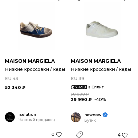
MAISON MARGIELA
MAISON MARGIELA
Низкие кроссовки / кеды
Низкие кроссовки / кеды
EU 43
EU 39
52 340 ₽
7 498
в Сплит
50 000 ₽
29 990 ₽
-40%
iselation
newnow
Частный продавец
Бутик
0
4