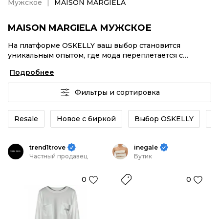
Мужское
MAISON MARGIELA
MAISON MARGIELA МУЖСКОЕ
На платформе OSKELLY ваш выбор становится
уникальным опытом, где мода переплетается с
комфортным шопингом. Мировые бренды,
Подробнее
аутентификация каждого заказа – MAISON MARGIELA
Мужское от селлеров OSKELLY с быстрой доставкой
Фильтры и сортировка
по России. Ваш стиль не ждет, и мы тоже! Винтажные
изделия или MAISON MARGIELA Мужское из новых
коллекций – заказывайте на сайте или в приложении
Resale
Новое с биркой
Выбор OSKELLY
К
OSKELLY с целой экосистемой инструментов.
trend1trove
inegale
Частный продавец
Бутик
0
0