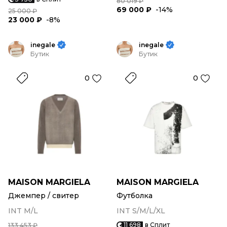
80 019 ₽
69 000 ₽
-14%
25 000 ₽
23 000 ₽
-8%
inegale
inegale
Бутик
Бутик
0
0
MAISON MARGIELA
MAISON MARGIELA
Джемпер / свитер
Футболка
INT M/L
INT S/M/L/XL
11 698
в Сплит
133 453 ₽