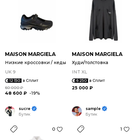
MAISON MARGIELA
MAISON MARGIELA
Низкие кроссовки / кеды
Худи/толстовка
UK 9
INT XL
12 150
в Сплит
6 250
в Сплит
25 000 ₽
60 000 ₽
48 600 ₽
-19%
sucre
sample
Бутик
Бутик
0
1