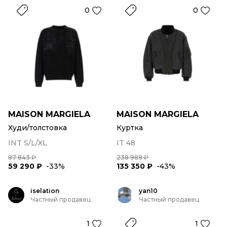
0
0
MAISON MARGIELA
MAISON MARGIELA
Худи/толстовка
Куртка
INT S/L/XL
IT 48
87 843 ₽
238 989 ₽
59 290 ₽
-33%
135 350 ₽
-43%
iselation
yan10
Частный продавец
Частный продавец
1
1