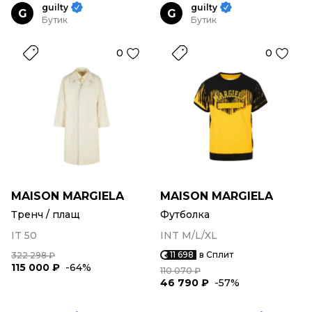
guilty
guilty
G
G
Бутик
Бутик
0
0
MAISON MARGIELA
MAISON MARGIELA
Тренч / плащ
Футболка
IT 50
INT M/L/XL
11 698
в Сплит
322 298 ₽
115 000 ₽
-64%
110 070 ₽
46 790 ₽
-57%