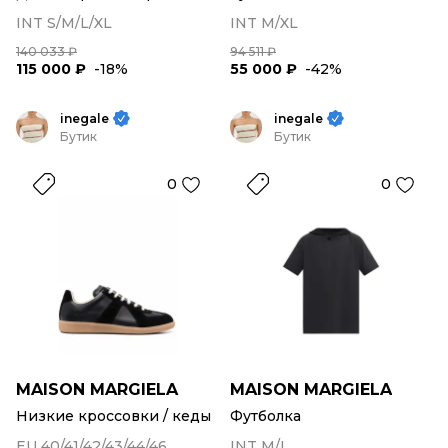
INT S/M/L/XL
INT M/XL
140 033 ₽
94 511 ₽
115 000 ₽
-18%
55 000 ₽
-42%
inegale
inegale
Бутик
Бутик
0
0
MAISON MARGIELA
MAISON MARGIELA
Низкие кроссовки / кеды
Футболка
EU 40/41/42/43/44/46
INT M/L