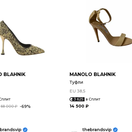
 BLAHNIK
MANOLO BLAHNIK
Туфли
EU 38,5
Сплит
3 625
в Сплит
14 500 ₽
-69%
68 000 ₽
brandsvip
thebrandsvip