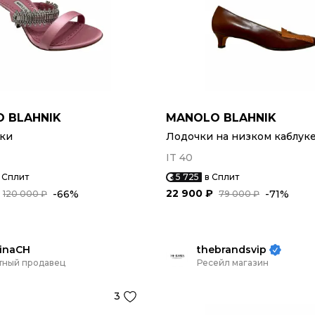
 BLAHNIK
MANOLO BLAHNIK
ки
Лодочки на низком каблук
IT 40
 Сплит
5 725
в Сплит
22 900 ₽
-66%
-71%
120 000 ₽
79 000 ₽
inaCH
thebrandsvip
тный продавец
Ресейл магазин
3