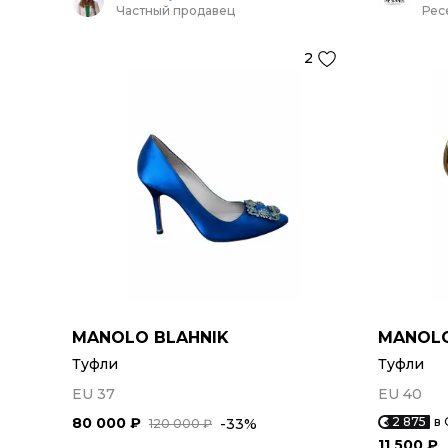
Частный продавец
Рес
2
MANOLO BLAHNIK
MANOLO
Туфли
Туфли
EU 37
EU 40
80 000 ₽
2 875
в 
-33%
120 000 ₽
11 500 ₽