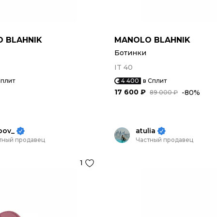
 BLAHNIK
MANOLO BLAHNIK
Ботинки
IT 40
Сплит
4 400
в Сплит
17 600 ₽
-80%
89 000 ₽
bov_
atulia
тный продавец
Частный продавец
1