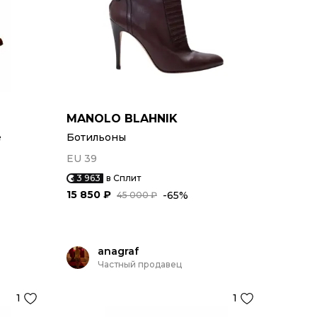
MANOLO BLAHNIK
е
Ботильоны
EU 39
3 963
в Сплит
15 850 ₽
-65%
45 000 ₽
anagraf
Частный продавец
1
1