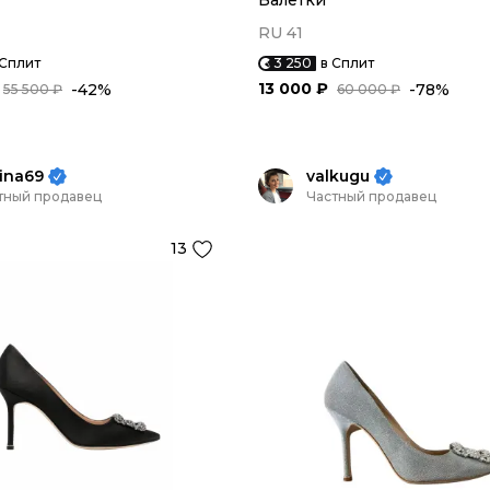
Балетки
RU 41
 Сплит
3 250
в Сплит
13 000 ₽
-42%
-78%
55 500 ₽
60 000 ₽
ina69
valkugu
тный продавец
Частный продавец
13