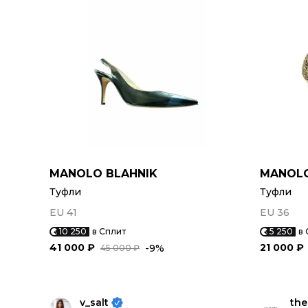
MANOLO BLAHNIK
MANOLO
Туфли
Туфли
EU 41
EU 36
10 250
в Сплит
5 250
в 
41 000 ₽
21 000 ₽
-9%
45 000 ₽
v_salt
the