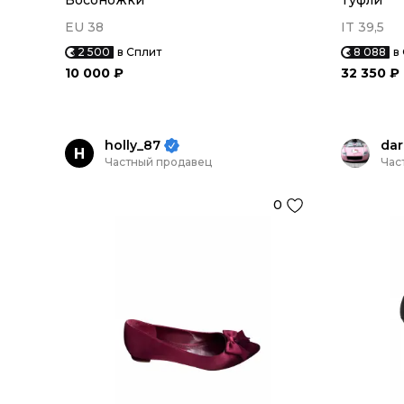
Босоножки
Туфли
EU 38
IT 39,5
2 500
в Сплит
8 088
в
10 000 ₽
32 350 ₽
holly_87
dar
H
Частный продавец
Час
0