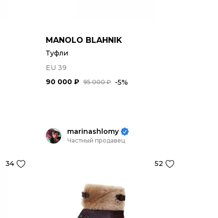
MANOLO BLAHNIK
Туфли
EU 39
90 000 ₽
-5%
95 000 ₽
marinashlomy
Частный продавец
34
52