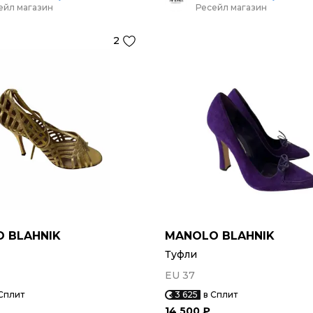
ейл магазин
Ресейл магазин
2
 BLAHNIK
MANOLO BLAHNIK
Туфли
EU 37
Сплит
3 625
в Сплит
14 500 ₽