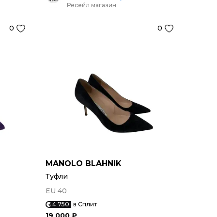
Ресейл магазин
0
0
MANOLO BLAHNIK
Туфли
EU 40
4 750
в Сплит
19 000 ₽