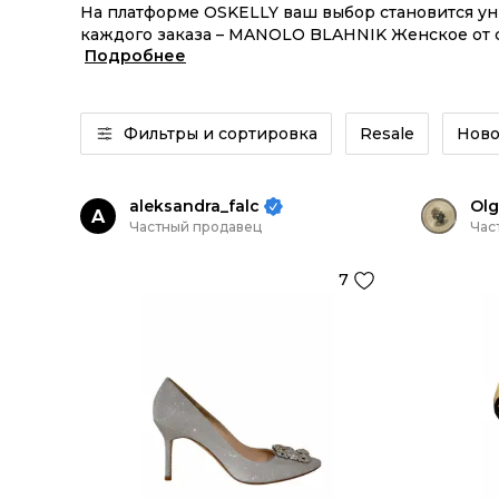
На платформе OSKELLY ваш выбор становится у
каждого заказа – MANOLO BLAHNIK Женское от с
Подробнее
MANOLO BLAHNIK Женское из новых коллекций –
Фильтры и сортировка
Resale
Ново
aleksandra_falc
Ol
A
Частный продавец
Час
7