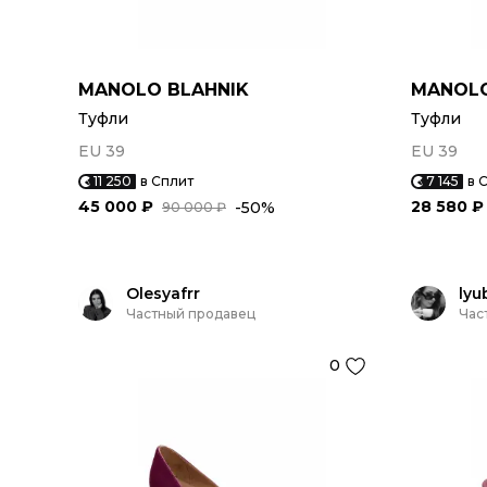
MANOLO BLAHNIK
MANOLO
Туфли
Туфли
EU 39
EU 39
11 250
в Сплит
7 145
в 
45 000 ₽
28 580 ₽
-50%
90 000 ₽
Olesyafrr
lyu
Частный продавец
Час
0