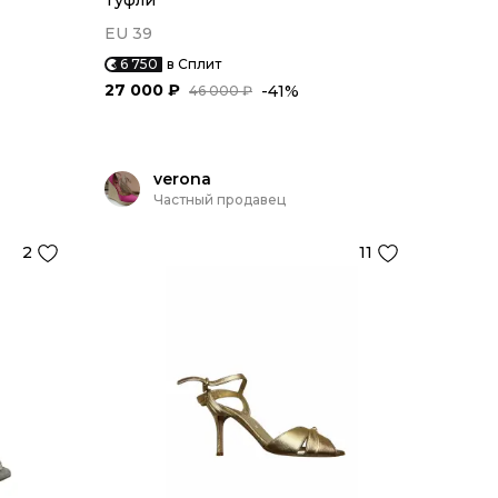
Туфли
EU 39
6 750
в Сплит
27 000 ₽
-41%
46 000 ₽
verona
Частный продавец
2
11