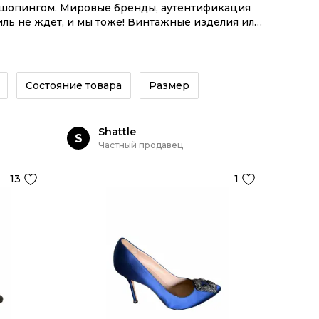
м шопингом. Мировые бренды, аутентификация
ль не ждет, и мы тоже! Винтажные изделия или
й экосистемой инструментов.
Состояние товара
Размер
Shattle
S
Частный продавец
13
1