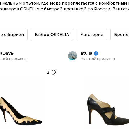
никальным опытом, где мода переплетается с комфортны
еллеров OSKELLY с быстрой доставкой по России. Ваш сти
 заказывайте на сайте или в приложении OSKELLY с цело
е с биркой
Выбор OSKELLY
Категория
Бренд
gaDavB
atulia
тный продавец
Частный продавец
2