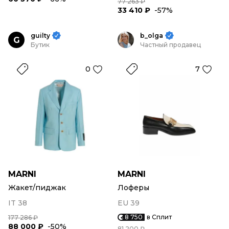
77 263 ₽
33 410 ₽
-57%
guilty
b_olga
G
Бутик
Частный продавец
0
7
MARNI
MARNI
Жакет/пиджак
Лоферы
IT 38
EU 39
8 750
в Сплит
177 286 ₽
88 000 ₽
-50%
81 200 ₽