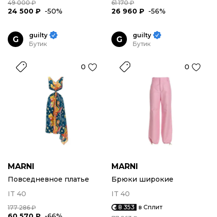
49 000 ₽
61 170 ₽
24 500 ₽
-50%
26 960 ₽
-56%
guilty
guilty
G
G
Бутик
Бутик
0
0
MARNI
MARNI
Повседневное платье
Брюки широкие
IT 40
IT 40
8 353
в Сплит
177 286 ₽
60 570 ₽
-66%