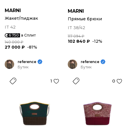
MARNI
MARNI
Жакет/пиджак
Прямые брюки
IT 42
IT 38/42
6 750
в Сплит
117 094 ₽
102 840 ₽
-12%
140 000 ₽
27 000 ₽
-81%
reference
reference
Бутик
Бутик
1
0