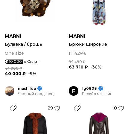
MARNI
MARNI
Булавка / брошь
Брюки широкие
One size
IT 42/46
10 000
в Сплит
99 490 ₽
63 710 ₽
-36%
44 000 ₽
40 000 ₽
-9%
mashilda
fg0808
F
Частный продавец
Ресейл магазин
29
0