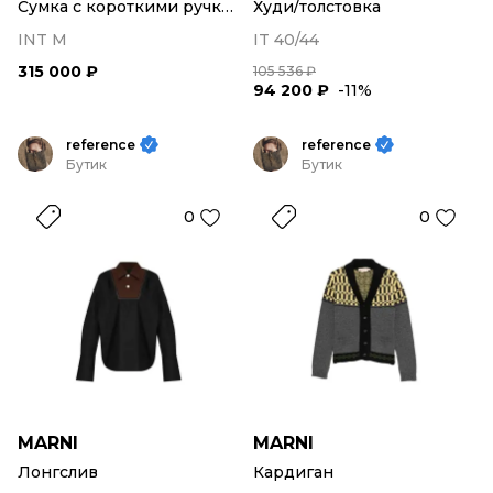
Сумка с короткими ручками
Худи/толстовка
INT M
IT 40/44
315 000 ₽
105 536 ₽
94 200 ₽
-11%
reference
reference
Бутик
Бутик
0
0
MARNI
MARNI
Лонгслив
Кардиган