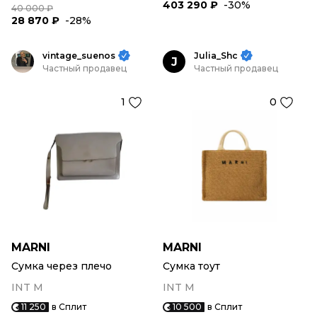
403 290 ₽
-30%
40 000 ₽
28 870 ₽
-28%
vintage_suenos
Julia_Shc
J
Частный продавец
Частный продавец
1
0
MARNI
MARNI
Сумка через плечо
Сумка тоут
INT M
INT M
11 250
в Сплит
10 500
в Сплит