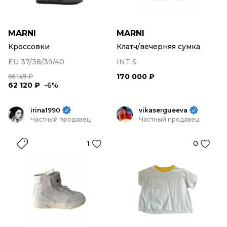
MARNI
MARNI
Кроссовки
Клатч/вечерняя сумка
EU 37/38/39/40
INT S
170 000 ₽
66 149 ₽
62 120 ₽
-6%
irina1990
vikasergueeva
Частный продавец
Частный продавец
1
0