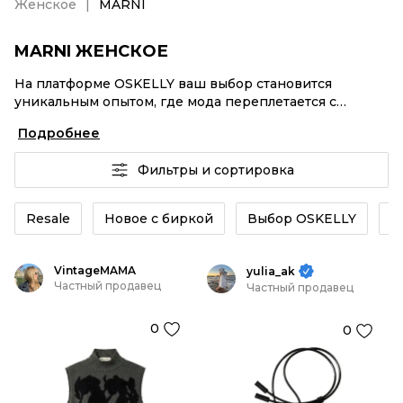
Женское
MARNI
MARNI ЖЕНСКОЕ
На платформе OSKELLY ваш выбор становится
уникальным опытом, где мода переплетается с
комфортным шопингом. Мировые бренды,
Подробнее
аутентификация каждого заказа – MARNI Женское от
селлеров OSKELLY с быстрой доставкой по России.
Фильтры и сортировка
Ваш стиль не ждет, и мы тоже! Винтажные изделия
или MARNI Женское из новых коллекций –
заказывайте на сайте или в приложении OSKELLY с
Resale
Новое с биркой
Выбор OSKELLY
К
целой экосистемой инструментов.
VintageMAMA
yulia_ak
Частный продавец
Частный продавец
0
0