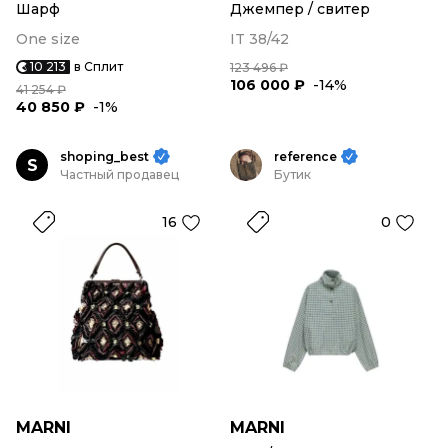
Шарф
Джемпер / свитер
One size
IT 38/42
10 213
в Сплит
123 496 ₽
106 000 ₽
-14%
41 254 ₽
40 850 ₽
-1%
shoping_best
reference
S
Частный продавец
Бутик
16
0
MARNI
MARNI