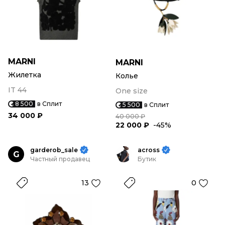
MARNI
MARNI
Жилетка
Колье
IT 44
One size
8 500
в Сплит
5 500
в Сплит
34 000 ₽
40 000 ₽
22 000 ₽
-45%
garderob_sale
across
G
Частный продавец
Бутик
13
0