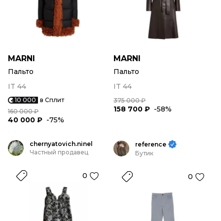
MARNI
MARNI
Пальто
Пальто
IT 44
IT 44
10 000
в Сплит
375 000 ₽
158 700 ₽
-58%
160 000 ₽
40 000 ₽
-75%
chernyatovich.ninel
reference
Частный продавец
Бутик
0
0