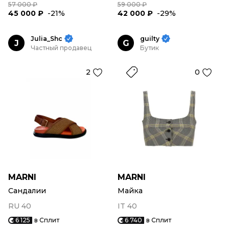
57 000 ₽
59 000 ₽
45 000 ₽
-21%
42 000 ₽
-29%
Julia_Shc
guilty
J
G
Частный продавец
Бутик
2
0
MARNI
MARNI
Сандалии
Майка
RU 40
IT 40
6 125
в Сплит
6 740
в Сплит