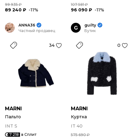
99 935 ₽
107 581 ₽
89 240 ₽
-11%
96 090 ₽
-11%
ANNA36
guilty
G
Частный продавец
Бутик
34
0
MARNI
MARNI
Пальто
Куртка
INT S
IT 40
7 218
в Сплит
575 690 ₽