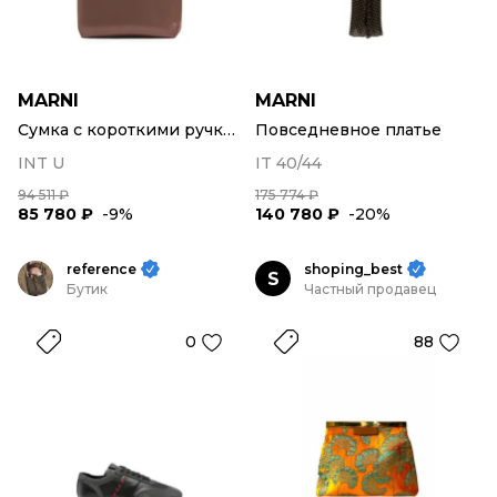
MARNI
MARNI
Сумка с короткими ручками
Повседневное платье
INT U
IT 40/44
94 511 ₽
175 774 ₽
85 780 ₽
-9%
140 780 ₽
-20%
reference
shoping_best
S
Бутик
Частный продавец
0
88