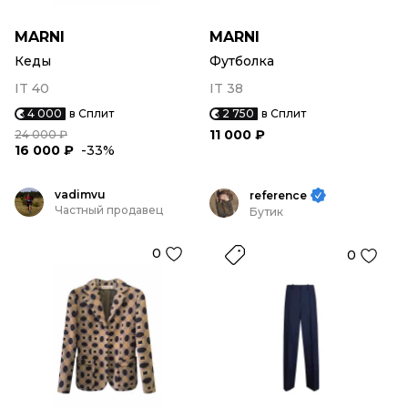
MARNI
MARNI
Кеды
Футболка
IT 40
IT 38
4 000
в Сплит
2 750
в Сплит
11 000 ₽
24 000 ₽
16 000 ₽
-33%
vadimvu
reference
Частный продавец
Бутик
0
0