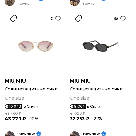
Бутик
Бутик
0
35
MIU MIU
MIU MIU
Солнцезащитные очки
Солнцезащитные очки
One size
One size
10 943
в Сплит
8 064
в Сплит
49 460 ₽
41 023 ₽
43 770 ₽
-12%
32 253 ₽
-21%
newnow
newnow