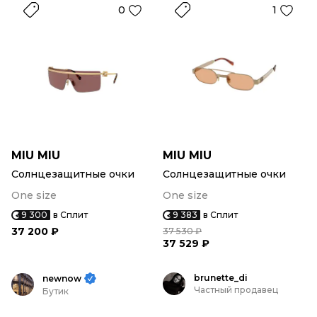
0
1
MIU MIU
MIU MIU
Солнцезащитные очки
Солнцезащитные очки
One size
One size
9 300
в Сплит
9 383
в Сплит
37 200 ₽
37 530 ₽
37 529 ₽
brunette_di
newnow
Частный продавец
Бутик