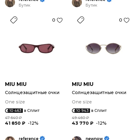
Бутик
Бутик
0
0
MIU MIU
MIU MIU
Солнцезащитные очки
Солнцезащитные очки
One size
One size
10 463
в Сплит
10 943
в Сплит
47 640 ₽
49 460 ₽
41 850 ₽
-12%
43 770 ₽
-12%
reference
newnow