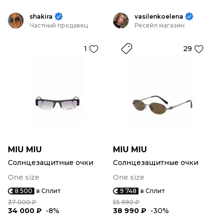
shakira
vasilenkoelena
Частный продавец
Ресейл магазин
1
29
MIU MIU
MIU MIU
Солнцезащитные очки
Солнцезащитные очки
One size
One size
8 500
в Сплит
9 748
в Сплит
37 000 ₽
55 990 ₽
34 000 ₽
-8%
38 990 ₽
-30%