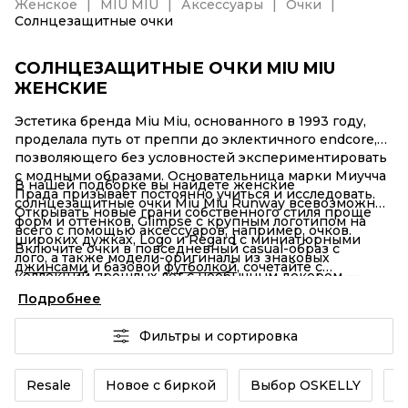
Женское
MIU MIU
Аксессуары
Очки
Солнцезащитные очки
СОЛНЦЕЗАЩИТНЫЕ ОЧКИ MIU MIU
ЖЕНСКИЕ
Эстетика бренда Miu Miu, основанного в 1993 году,
проделала путь от преппи до эклектичного endcore,
позволяющего без условностей экспериментировать
с модными образами. Основательница марки Миучча
В нашей подборке вы найдете женские
Прада призывает постоянно учиться и исследовать.
солнцезащитные очки Miu Miu Runway всевозможных
Открывать новые грани собственного стиля проще
форм и оттенков, Glimpse с крупным логотипом на
всего с помощью аксессуаров, например, очков.
широких дужках, Logo и Regard с миниатюрными
Включите очки в повседневный casual-образ с
лого, а также модели-оригиналы из знаковых
джинсами
и базовой
футболкой
, сочетайте с
коллекций прошлых лет с необычным декором —
бейсболкой
,
шарфом
или другими любимыми
аппликациями, линзами нестандартной формы и
Подробнее
аксессуарами. Идеи для вдохновения можно найти у
«срезанными» оправами. Поклонницам смелых
героинь рекламных кампаний и поклонниц Miu Miu —
акцентных вариантов понравятся модели с
Фильтры и сортировка
Беллы Хадид, Кайи Гербер, Кендалл Дженнер, Эмили
обтекаемыми макси-линзами, в розово-золотом
Ратаковски и других инфлюенсеров.
дизайне или с подвесками.
Resale
Новое с биркой
Выбор OSKELLY
Б