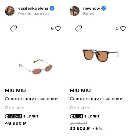
vasilenkoelena
newnow
Ресейл магазин
Бутик
6
0
MIU MIU
MIU MIU
Солнцезащитные очки
Солнцезащитные очки
One size
One size
12 248
в Сплит
8 151
в Сплит
48 990 ₽
39 043 ₽
32 603 ₽
-16%