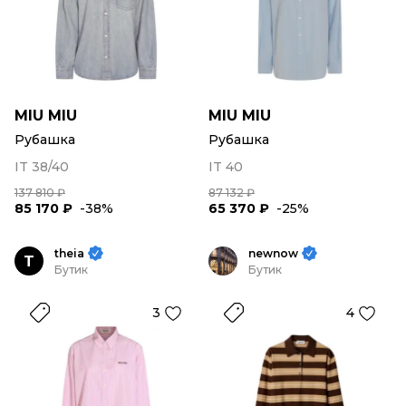
MIU MIU
MIU MIU
Рубашка
Рубашка
IT 38/40
IT 40
137 810 ₽
87 132 ₽
85 170 ₽
-38%
65 370 ₽
-25%
theia
newnow
T
Бутик
Бутик
3
4