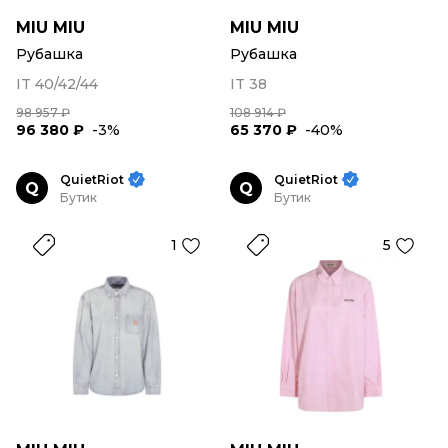
MIU MIU
MIU MIU
Рубашка
Рубашка
IT 40/42/44
IT 38
98 957 ₽
108 914 ₽
96 380 ₽
-3%
65 370 ₽
-40%
QuietRiot
QuietRiot
Q
Q
Бутик
Бутик
1
5