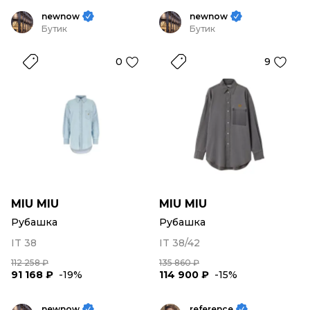
newnow
newnow
Бутик
Бутик
0
9
MIU MIU
MIU MIU
Рубашка
Рубашка
IT 38
IT 38/42
112 258 ₽
135 860 ₽
91 168 ₽
-19%
114 900 ₽
-15%
newnow
reference