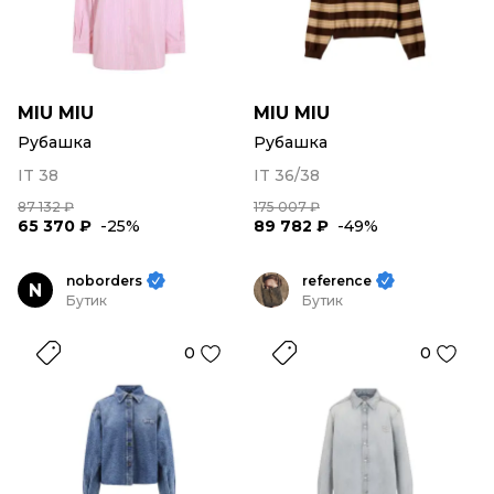
MIU MIU
MIU MIU
Рубашка
Рубашка
IT 38
IT 36/38
87 132 ₽
175 007 ₽
65 370 ₽
-25%
89 782 ₽
-49%
noborders
reference
N
Бутик
Бутик
0
0