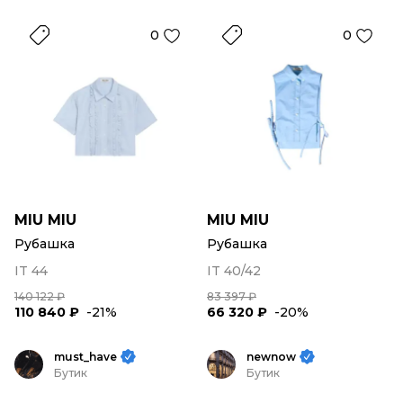
0
0
MIU MIU
MIU MIU
Рубашка
Рубашка
IT 44
IT 40/42
140 122 ₽
83 397 ₽
110 840 ₽
-21%
66 320 ₽
-20%
must_have
newnow
Бутик
Бутик