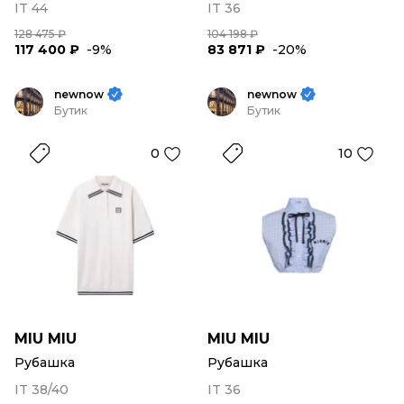
IT 44
IT 36
128 475 ₽
104 198 ₽
117 400 ₽
-9%
83 871 ₽
-20%
newnow
newnow
Бутик
Бутик
0
10
MIU MIU
MIU MIU
Рубашка
Рубашка
IT 38/40
IT 36