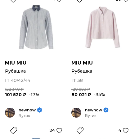
MIU MIU
MIU MIU
Рубашка
Рубашка
IT 40/42/44
IT 38
122 340 ₽
120 893 ₽
101 520 ₽
-17%
80 021 ₽
-34%
newnow
newnow
Бутик
Бутик
24
4