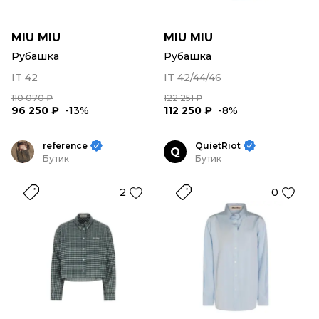
MIU MIU
MIU MIU
Рубашка
Рубашка
IT 42
IT 42/44/46
110 070 ₽
122 251 ₽
96 250 ₽
-13%
112 250 ₽
-8%
reference
QuietRiot
Q
Бутик
Бутик
2
0