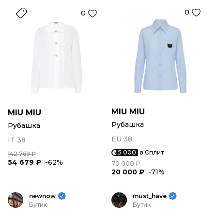
0
0
MIU MIU
MIU MIU
Рубашка
Рубашка
EU 38
IT 38
5 000
в Сплит
142 769 ₽
54 679 ₽
-62%
70 000 ₽
20 000 ₽
-71%
newnow
must_have
Бутик
Бутик