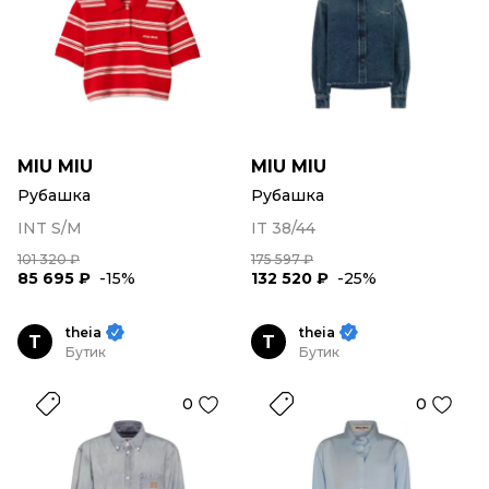
MIU MIU
MIU MIU
Рубашка
Рубашка
INT S/M
IT 38/44
101 320 ₽
175 597 ₽
85 695 ₽
-15%
132 520 ₽
-25%
theia
theia
T
T
Бутик
Бутик
0
0