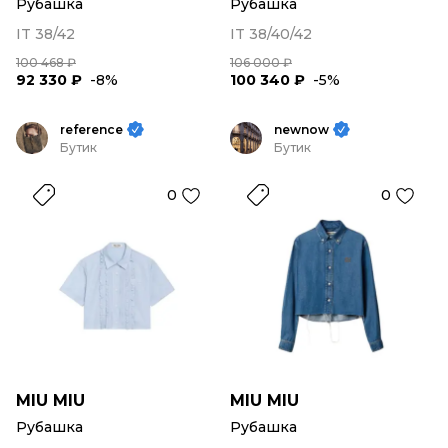
Рубашка
Рубашка
IT 38/42
IT 38/40/42
100 468 ₽
106 000 ₽
92 330 ₽
-8%
100 340 ₽
-5%
reference
newnow
Бутик
Бутик
0
0
MIU MIU
MIU MIU
Рубашка
Рубашка