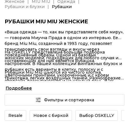
Женское
MIU MIU
Одежда
Рубашки и блузки
Рубашки
РУБАШКИ MIU MIU ЖЕНСКИЕ
«Ваша одежда — то, как вы представляете себя миру»,
— говорила Миучча Прада в одном из интервью. Ее
бренд Miu Miu, созданный в 1993 году, позволяет
транслировать свои взгляды и вкусы через
На OSKELLY представлена большая подборка
повседневные образы. Одной из базовых
женских моделей, подходящих для любого случая и
составляющих для них является рубашка.
настроения. В нашей коллекции винтажных блузок и
рубашек есть варианты в клетку, полоску и с
Рубашки Miu Miu шьются из чистого хлопка,
цветочными принтами, укороченные и с кроем
трикотажа, легких воздушных тканей. Разнообразие
оверсайз, романтические и на каждый день. В их
фактур, цветов и кроя упрощает комбинации с
дизайне прослеживаются мотивы из знаковых
Подробнее
брюками
,
юбками
и
аксессуарами
. За основу можно
коллекций бренда: спортивный шик, преппи-стиль,
взять актуальные тренды или образы из кампаний с
нескучные интерпретации ретро и многое другое.
Фильтры и сортировка
Джиджи Хадид, Лилой Мосс, Хлоей Севиньи, Эммой
Среди вариантов акцентного декора — сложные
Коррин и другими знаменитостями.
объемные аппликации, воланы, вышивка.
Resale
Новое с биркой
Выбор OSKELLY
Б