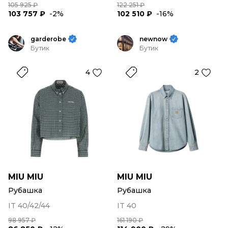
105 925 ₽
122 251 ₽
103 757 ₽
-2%
102 510 ₽
-16%
garderobe
newnow
Бутик
Бутик
4
2
MIU MIU
MIU MIU
Рубашка
Рубашка
IT 40/42/44
IT 40
98 957 ₽
161 190 ₽