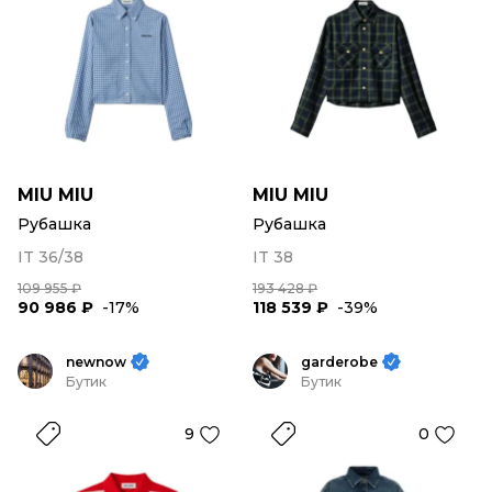
MIU MIU
MIU MIU
Рубашка
Рубашка
IT 36/38
IT 38
109 955 ₽
193 428 ₽
90 986 ₽
-17%
118 539 ₽
-39%
newnow
garderobe
Бутик
Бутик
9
0