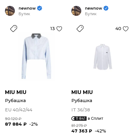
newnow
newnow
Бутик
Бутик
13
40
MIU MIU
MIU MIU
Рубашка
Рубашка
EU 40/42/44
IT 36/38
11 841
в Сплит
90 120 ₽
87 884 ₽
-2%
81 275 ₽
47 363 ₽
-42%