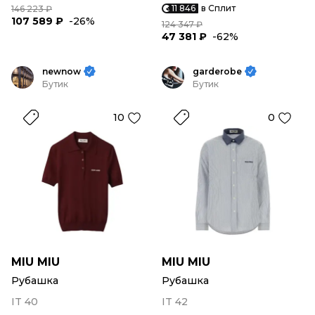
11 846
в Сплит
146 223 ₽
107 589 ₽
-26%
124 347 ₽
47 381 ₽
-62%
newnow
garderobe
Бутик
Бутик
10
0
MIU MIU
MIU MIU
Рубашка
Рубашка
IT 40
IT 42