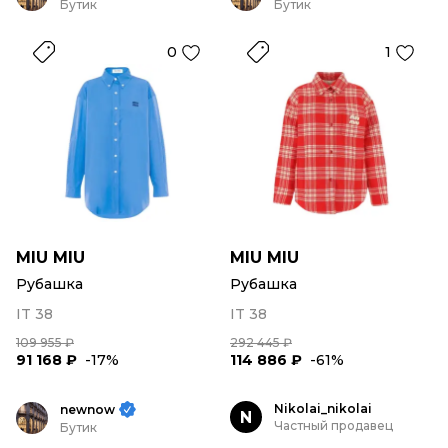
Бутик
Бутик
0
1
MIU MIU
MIU MIU
Рубашка
Рубашка
IT 38
IT 38
109 955 ₽
292 445 ₽
91 168 ₽
-17%
114 886 ₽
-61%
Nikolai_nikolai
newnow
N
Частный продавец
Бутик