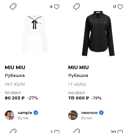
4
0
MIU MIU
MIU MIU
Рубашка
Рубашка
INT XS/M
IT 40/42
110 369 ₽
142 256 ₽
80 203 ₽
-27%
115 000 ₽
-19%
sample
newnow
Бутик
Бутик
1
20