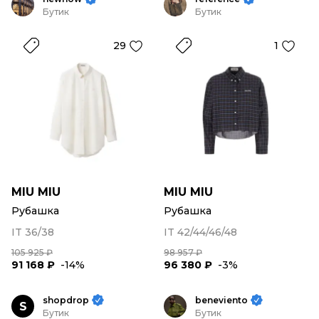
Бутик
Бутик
29
1
MIU MIU
MIU MIU
Рубашка
Рубашка
IT 36/38
IT 42/44/46/48
105 925 ₽
98 957 ₽
91 168 ₽
-14%
96 380 ₽
-3%
shopdrop
beneviento
S
Бутик
Бутик