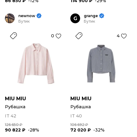
86 850 ₽
-12%
114 900 ₽
-29%
newnow
grange
G
Бутик
Бутик
0
4
MIU MIU
MIU MIU
Рубашка
Рубашка
IT 42
IT 40
126 650 ₽
106 692 ₽
90 822 ₽
-28%
72 020 ₽
-32%