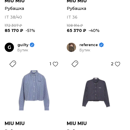
MIU MIU
MIU MIU
Рубашка
Рубашка
IT 38/40
IT 36
172 307 ₽
108 914 ₽
85 170 ₽
-51%
65 370 ₽
-40%
guilty
reference
G
Бутик
Бутик
1
2
MIU MIU
MIU MIU