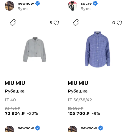
newnow
sucre
Бутик
Бутик
5
0
MIU MIU
MIU MIU
Рубашка
Рубашка
IT 40
IT 36/38/42
93 456 ₽
115 583 ₽
72 924 ₽
-22%
105 700 ₽
-9%
newnow
newnow