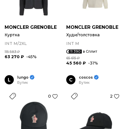
MONCLER GRENOBLE
MONCLER GRENOBLE
Куртка
Худи/толстовка
INT M/2XL
INT M
11 390
в Сплит
115 583 ₽
63 270 ₽
-45%
65 615 ₽
45 560 ₽
-31%
lungo
coscos
L
C
Бутик
Бутик
0
2