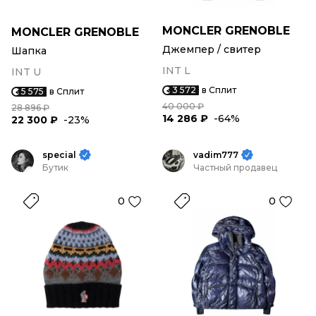
MONCLER GRENOBLE
MONCLER GRENOBLE
Джемпер / свитер
Шапка
INT L
INT U
3 572
в Сплит
5 575
в Сплит
40 000 ₽
28 896 ₽
14 286 ₽
-64%
22 300 ₽
-23%
special
vadim777
Бутик
Частный продавец
0
0