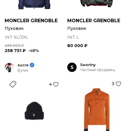
MONCLER GRENOBLE
MONCLER GRENOBLE
Пуховик
Пуховик
INT XL/3XL
INT L
80 000 ₽
499 000 ₽
258 751 ₽
-48%
Swortny
sucre
S
Частный продавец
Бутик
3
4