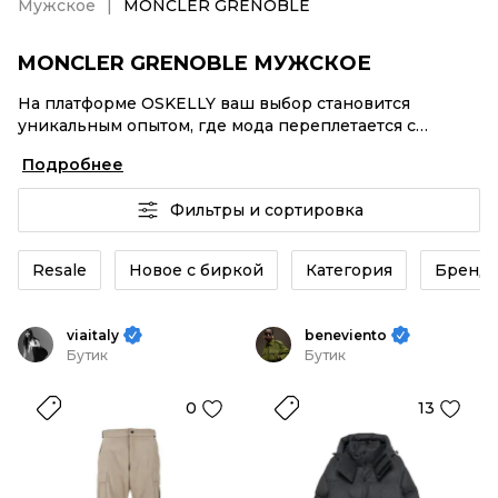
Мужское
MONCLER GRENOBLE
MONCLER GRENOBLE МУЖСКОЕ
На платформе OSKELLY ваш выбор становится
уникальным опытом, где мода переплетается с
комфортным шопингом. Мировые бренды,
Подробнее
аутентификация каждого заказа – MONCLER
GRENOBLE Мужское от селлеров OSKELLY с быстрой
Фильтры и сортировка
доставкой по России. Ваш стиль не ждет, и мы тоже!
Винтажные изделия или MONCLER GRENOBLE
Мужское из новых коллекций – заказывайте на сайте
Resale
Новое с биркой
Категория
Бренд
или в приложении OSKELLY с целой экосистемой
инструментов.
viaitaly
beneviento
Бутик
Бутик
0
13