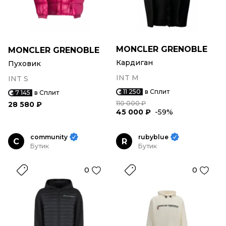
MONCLER GRENOBLE
MONCLER GRENOBLE
Кардиган
Пуховик
INT M
INT S
11 250
в Сплит
7 145
в Сплит
110 000 ₽
28 580 ₽
45 000 ₽
-59%
community
rubyblue
C
R
Бутик
Бутик
0
0