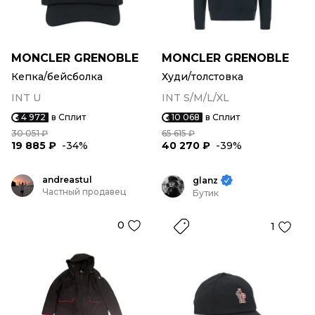
MONCLER GRENOBLE
MONCLER GRENOBLE
Кепка/бейсболка
Худи/толстовка
INT U
INT S/M/L/XL
4 972
в Сплит
10 068
в Сплит
30 051 ₽
65 615 ₽
19 885 ₽
-34%
40 270 ₽
-39%
andreastul
glanz
Частный продавец
Бутик
0
1