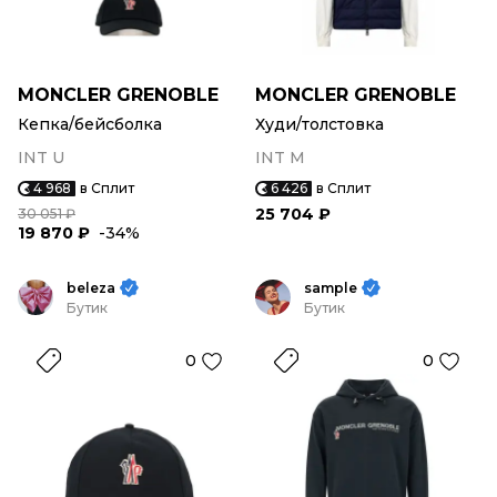
MONCLER GRENOBLE
MONCLER GRENOBLE
Кепка/бейсболка
Худи/толстовка
INT U
INT M
4 968
в Сплит
6 426
в Сплит
25 704 ₽
30 051 ₽
19 870 ₽
-34%
beleza
sample
Бутик
Бутик
0
0