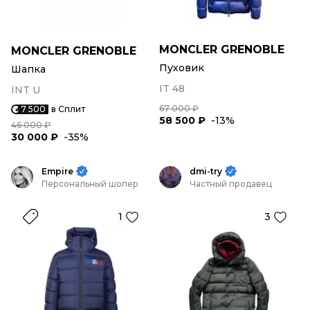
MONCLER GRENOBLE
MONCLER GRENOBLE
Пуховик
Шапка
IT 48
INT U
67 000 ₽
7 500
в Сплит
58 500 ₽
-13%
46 000 ₽
30 000 ₽
-35%
Empire
dmi-try
Персональный шопер
Частный продавец
1
3