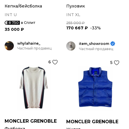
Кепка/бейсболка
Пуховик
INT U
INT XL
8 750
в Сплит
255 000 ₽
170 667 ₽
-33%
35 000 ₽
whylahaine_
item_showroom
Частный продавец
Частный продавец
6
5
MONCLER GRENOBLE
MONCLER GRENOBLE
Футболка