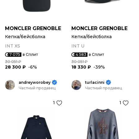
MONCLER GRENOBLE
MONCLER GRENOBLE
Кепка/бейсболка
Кепка/бейсболка
INT XS
INT U
7 075
в Сплит
4 583
в Сплит
30 051 ₽
30 051 ₽
28 300 ₽
-6%
18 330 ₽
-39%
andreyworobey
turlacinni
Частный продавец
Частный продавец
1
1