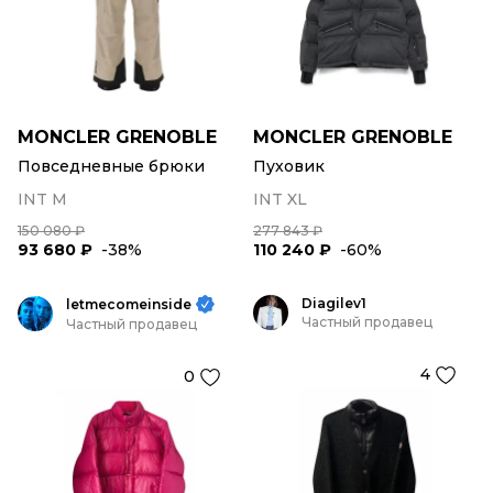
MONCLER GRENOBLE
MONCLER GRENOBLE
Повседневные брюки
Пуховик
INT M
INT XL
150 080 ₽
277 843 ₽
93 680 ₽
-38%
110 240 ₽
-60%
Diagilev1
letmecomeinside
Частный продавец
Частный продавец
4
0