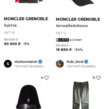
MONCLER GRENOBLE
MONCLER GRENOBLE
Куртка
Кепка/бейсболка
INT M
INT U
99 000 ₽
4 973
в Сплит
90 000 ₽
-9%
30 051 ₽
19 890 ₽
-34%
shishovmalish
Rubi_Roid
S
Частный продавец
Частный продавец
4
0