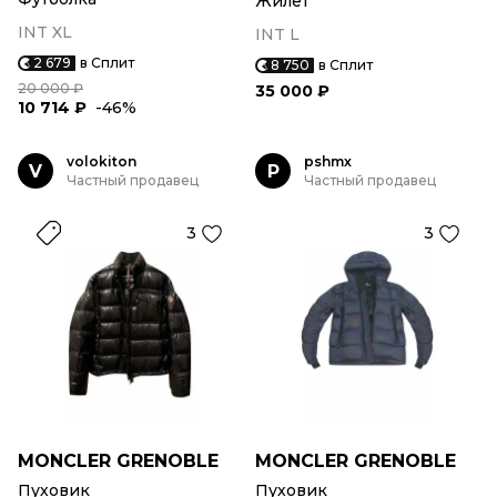
Жилет
INT XL
INT L
2 679
в Сплит
8 750
в Сплит
20 000 ₽
35 000 ₽
10 714 ₽
-46%
volokiton
pshmx
V
P
Частный продавец
Частный продавец
3
3
MONCLER GRENOBLE
MONCLER GRENOBLE
Пуховик
Пуховик