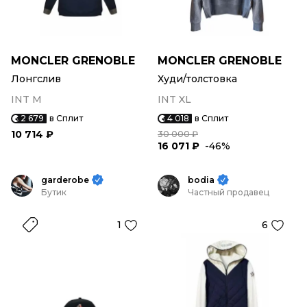
MONCLER GRENOBLE
MONCLER GRENOBLE
Лонгслив
Худи/толстовка
INT M
INT XL
2 679
в Сплит
4 018
в Сплит
10 714 ₽
30 000 ₽
16 071 ₽
-46%
garderobe
bodia
Бутик
Частный продавец
1
6