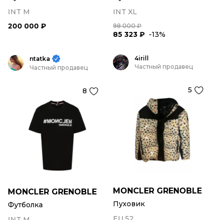
INT M
INT XL
200 000 ₽
98 000 ₽
85 323 ₽
-13%
4irill
ntatka
Частный продавец
Частный продавец
5
8
MONCLER GRENOBLE
MONCLER GRENOBLE
Пуховик
Футболка
EU 52
INT M