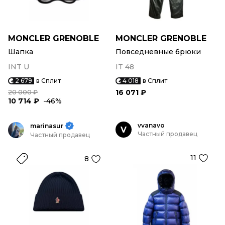
MONCLER GRENOBLE
MONCLER GRENOBLE
Шапка
Повседневные брюки
INT U
IT 48
2 679
в Сплит
4 018
в Сплит
16 071 ₽
20 000 ₽
10 714 ₽
-46%
vvanavo
marinasur
V
Частный продавец
Частный продавец
11
8