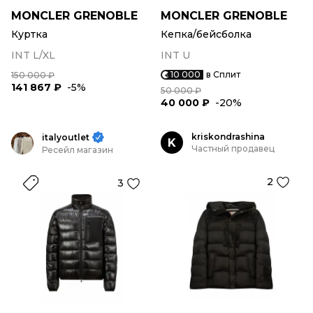
MONCLER GRENOBLE
MONCLER GRENOBLE
Куртка
Кепка/бейсболка
INT L/XL
INT U
10 000
в Сплит
150 000 ₽
141 867 ₽
-5%
50 000 ₽
40 000 ₽
-20%
kriskondrashina
italyoutlet
K
Частный продавец
Ресейл магазин
2
3