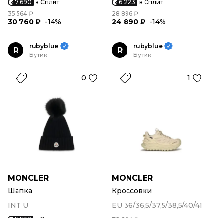
7 690
в Сплит
6 223
в Сплит
35 564 ₽
28 896 ₽
30 760 ₽
-14%
24 890 ₽
-14%
rubyblue
rubyblue
R
R
Бутик
Бутик
0
1
MONCLER
MONCLER
Шапка
Кроссовки
INT U
EU 36/36,5/37,5/38,5/40/41