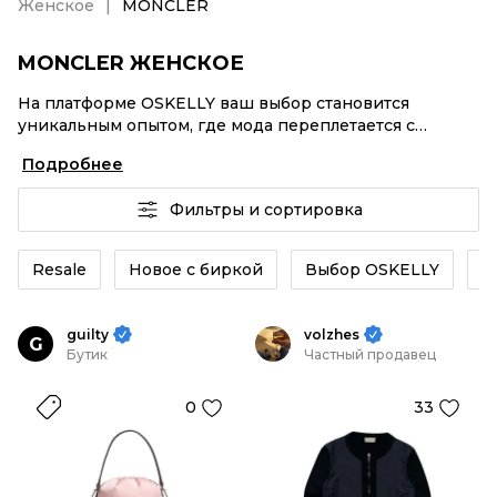
Женское
MONCLER
MONCLER ЖЕНСКОЕ
На платформе OSKELLY ваш выбор становится
уникальным опытом, где мода переплетается с
комфортным шопингом. Мировые бренды,
Подробнее
аутентификация каждого заказа – MONCLER Женское
от селлеров OSKELLY с быстрой доставкой по России.
Фильтры и сортировка
Ваш стиль не ждет, и мы тоже! Винтажные изделия
или MONCLER Женское из новых коллекций –
заказывайте на сайте или в приложении OSKELLY с
Resale
Новое с биркой
Выбор OSKELLY
К
целой экосистемой инструментов.
guilty
volzhes
G
Бутик
Частный продавец
0
33