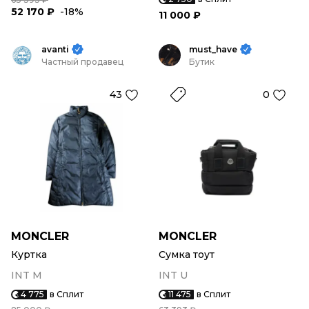
52 170 ₽
-18%
11 000 ₽
avanti
must_have
Частный продавец
Бутик
43
0
MONCLER
MONCLER
Куртка
Сумка тоут
INT M
INT U
4 775
в Сплит
11 475
в Сплит