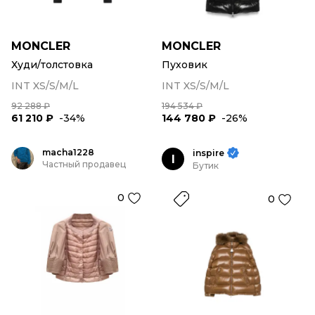
MONCLER
MONCLER
Худи/толстовка
Пуховик
INT XS/S/M/L
INT XS/S/M/L
92 288 ₽
194 534 ₽
61 210 ₽
-34%
144 780 ₽
-26%
macha1228
inspire
I
Частный продавец
Бутик
0
0