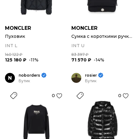
MONCLER
MONCLER
Пуховик
Сумка с короткими ручками
INT L
INT U
140 122 ₽
83 397 ₽
125 180 ₽
-11%
71 570 ₽
-14%
noborders
rosier
N
Бутик
Бутик
0
0