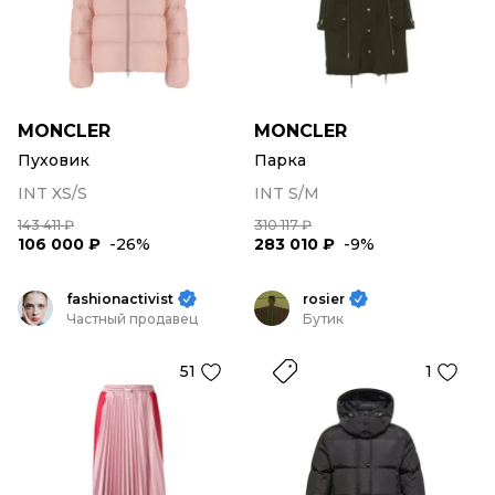
MONCLER
MONCLER
Пуховик
Парка
INT XS/S
INT S/M
143 411 ₽
310 117 ₽
106 000 ₽
-26%
283 010 ₽
-9%
fashionactivist
rosier
Частный продавец
Бутик
51
1