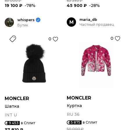
85 000 ₽
63 393 ₽
19 100 ₽
-78%
45 900 ₽
-28%
maria_db
whispers
M
Частный продавец
Бутик
0
0
MONCLER
MONCLER
Куртка
Шапка
RU 36
INT U
5 875
в Сплит
9 453
в Сплит
50 000 ₽
37 810 ₽