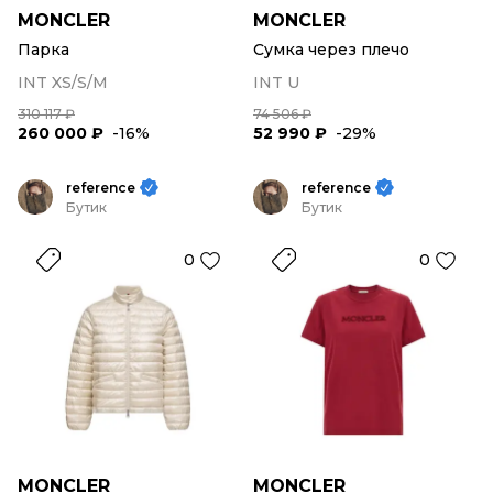
MONCLER
MONCLER
Парка
Сумка через плечо
INT XS/S/M
INT U
310 117 ₽
74 506 ₽
260 000 ₽
-16%
52 990 ₽
-29%
reference
reference
Бутик
Бутик
0
0
MONCLER
MONCLER