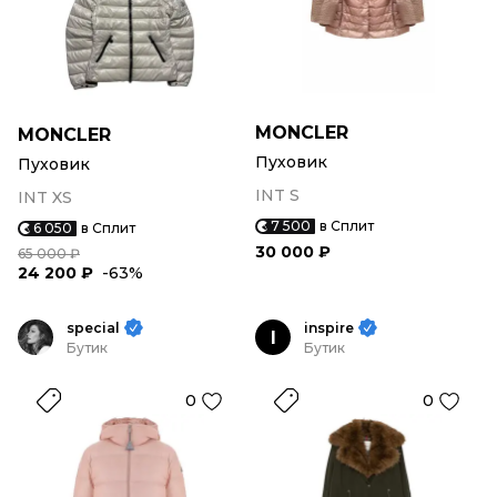
MONCLER
MONCLER
Пуховик
Пуховик
INT S
INT XS
7 500
в Сплит
6 050
в Сплит
30 000 ₽
65 000 ₽
24 200 ₽
-63%
special
inspire
I
Бутик
Бутик
0
0