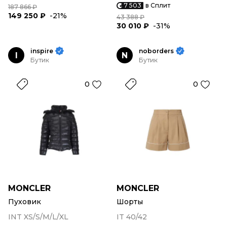
7 503
в Сплит
187 866 ₽
149 250 ₽
-21%
43 388 ₽
30 010 ₽
-31%
inspire
noborders
I
N
Бутик
Бутик
0
0
MONCLER
MONCLER
Пуховик
Шорты
INT XS/S/M/L/XL
IT 40/42