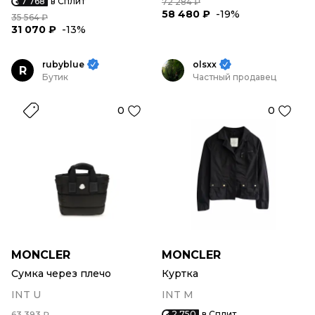
7 768
в Сплит
72 284 ₽
58 480 ₽
-19%
35 564 ₽
31 070 ₽
-13%
rubyblue
olsxx
R
Бутик
Частный продавец
0
0
MONCLER
MONCLER
Сумка через плечо
Куртка
INT U
INT M
2 750
в Сплит
63 393 ₽