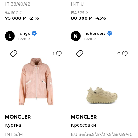
IT 38/40/42
INT U
94 600 ₽
154 525 ₽
75 000 ₽
-21%
88 000 ₽
-43%
lungo
noborders
L
N
Бутик
Бутик
1
0
MONCLER
MONCLER
Куртка
Кроссовки
INT S/M
EU 36/36,5/37/37,5/38/39/40