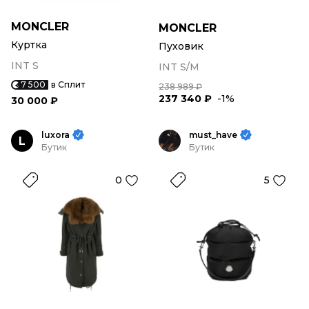
MONCLER
MONCLER
Куртка
Пуховик
INT S
INT S/M
7 500
в Сплит
238 989 ₽
237 340 ₽
-1%
30 000 ₽
luxora
must_have
L
Бутик
Бутик
0
5