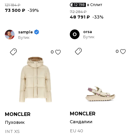
12 198
в Сплит
121 184 ₽
73 500 ₽
-39%
72 284 ₽
48 791 ₽
-33%
orsa
sample
O
Бутик
Бутик
0
0
MONCLER
MONCLER
Сандалии
Пуховик
EU 40
INT XS