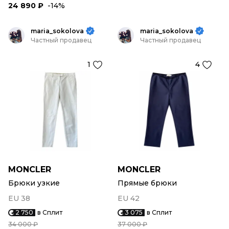
24 890 ₽
-14%
maria_sokolova
maria_sokolova
Частный продавец
Частный продавец
1
4
MONCLER
MONCLER
Брюки узкие
Прямые брюки
EU 38
EU 42
2 750
в Сплит
3 075
в Сплит
34 000 ₽
37 000 ₽