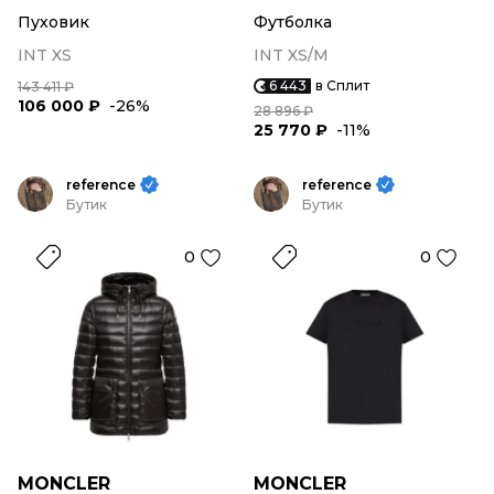
Пуховик
Футболка
INT XS
INT XS/M
6 443
в Сплит
143 411 ₽
106 000 ₽
-26%
28 896 ₽
25 770 ₽
-11%
reference
reference
Бутик
Бутик
0
0
MONCLER
MONCLER