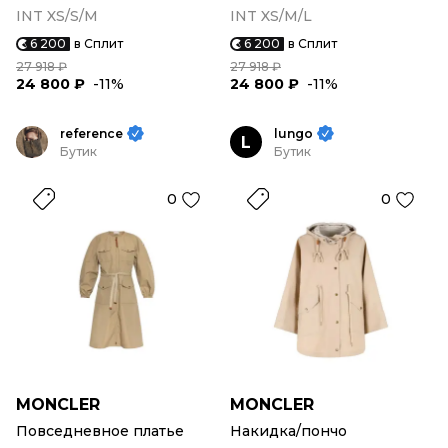
INT XS/S/M
INT XS/M/L
6 200
в Сплит
6 200
в Сплит
27 918 ₽
27 918 ₽
24 800 ₽
-11%
24 800 ₽
-11%
reference
lungo
L
Бутик
Бутик
0
0
MONCLER
MONCLER
Повседневное платье
Накидка/пончо