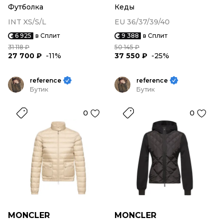
Футболка
Кеды
INT XS/S/L
EU 36/37/39/40
6 925
в Сплит
9 388
в Сплит
31 118 ₽
50 145 ₽
27 700 ₽
-11%
37 550 ₽
-25%
reference
reference
Бутик
Бутик
0
0
MONCLER
MONCLER