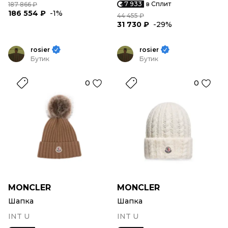
7 933
в Сплит
187 866 ₽
186 554 ₽
-1%
44 455 ₽
31 730 ₽
-29%
rosier
rosier
Бутик
Бутик
0
0
MONCLER
MONCLER
Шапка
Шапка
INT U
INT U