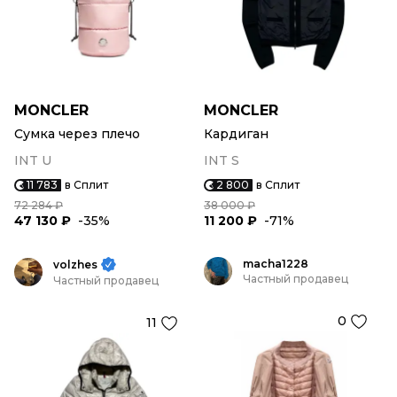
MONCLER
MONCLER
Сумка через плечо
Кардиган
INT U
INT S
11 783
в Сплит
2 800
в Сплит
72 284 ₽
38 000 ₽
47 130 ₽
-35%
11 200 ₽
-71%
macha1228
volzhes
Частный продавец
Частный продавец
0
11