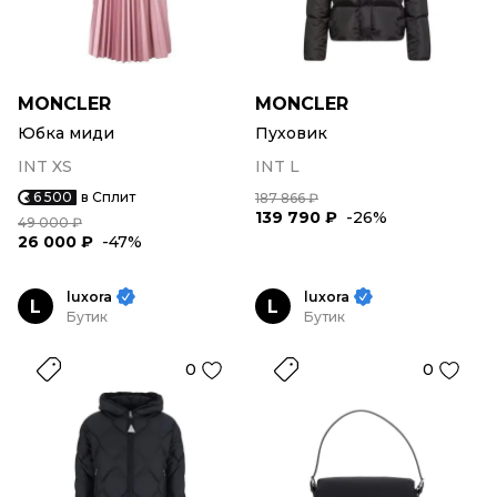
MONCLER
MONCLER
Юбка миди
Пуховик
INT XS
INT L
6 500
в Сплит
187 866 ₽
139 790 ₽
-26%
49 000 ₽
26 000 ₽
-47%
luxora
luxora
L
L
Бутик
Бутик
0
0