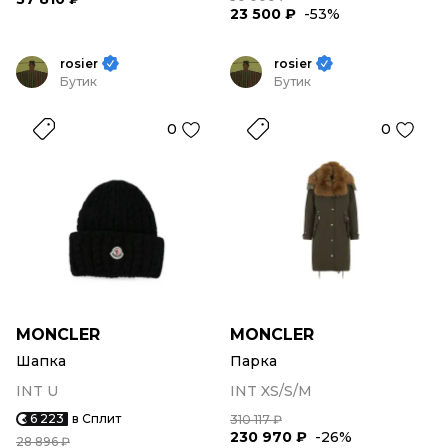
23 500 ₽
-53%
rosier
rosier
Бутик
Бутик
0
0
MONCLER
MONCLER
Шапка
Парка
INT U
INT XS/S/M
6 223
в Сплит
310 117 ₽
230 970 ₽
-26%
28 896 ₽