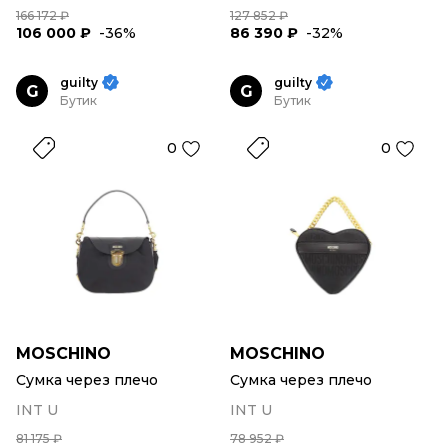
166 172 ₽
127 852 ₽
106 000 ₽
-36%
86 390 ₽
-32%
guilty
guilty
G
G
Бутик
Бутик
0
0
MOSCHINO
MOSCHINO
Сумка через плечо
Сумка через плечо
INT U
INT U
81 175 ₽
78 952 ₽