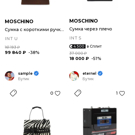
MOSCHINO
MOSCHINO
Сумка через плечо
Сумка с короткими ручками
INT S
INT U
4 500
в Сплит
161 193 ₽
99 840 ₽
-38%
37 000 ₽
18 000 ₽
-51%
sample
eternel
Бутик
Бутик
0
1