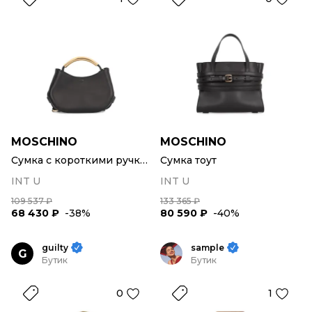
MOSCHINO
MOSCHINO
Сумка с короткими ручками
Сумка тоут
INT U
INT U
109 537 ₽
133 365 ₽
68 430 ₽
-38%
80 590 ₽
-40%
guilty
sample
G
Бутик
Бутик
0
1