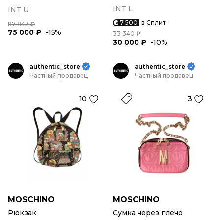
INT L
INT U
7 500
в Сплит
87 843 ₽
75 000 ₽
-15%
33 340 ₽
30 000 ₽
-10%
authentic_store
authentic_store
Частный продавец
Частный продавец
10
3
MOSCHINO
MOSCHINO
Рюкзак
Сумка через плечо