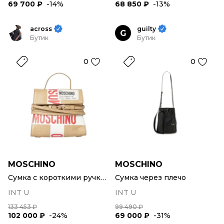
69 700 ₽
-14%
68 850 ₽
-13%
across
guilty
G
Бутик
Бутик
0
0
MOSCHINO
MOSCHINO
Сумка с короткими ручками
Сумка через плечо
INT U
INT U
133 453 ₽
99 490 ₽
102 000 ₽
-24%
69 000 ₽
-31%