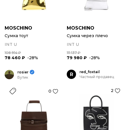
MOSCHINO
MOSCHINO
Сумка тоут
Сумка через плечо
INT U
INT U
108 914 ₽
111 137 ₽
78 460 ₽
-28%
79 980 ₽
-28%
red_foxtail
rosier
R
Частный продавец
Бутик
2
0