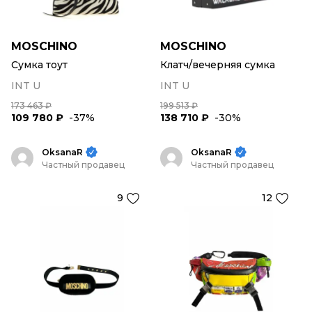
MOSCHINO
MOSCHINO
Сумка тоут
Клатч/вечерняя сумка
INT U
INT U
173 463 ₽
199 513 ₽
109 780 ₽
-37%
138 710 ₽
-30%
OksanaR
OksanaR
Частный продавец
Частный продавец
9
12