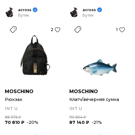
across
across
Бутик
Бутик
2
1
MOSCHINO
MOSCHINO
Рюкзак
Клатч/вечерняя сумка
INT U
INT U
88 376 ₽
110 604 ₽
70 810 ₽
-20%
87 140 ₽
-21%