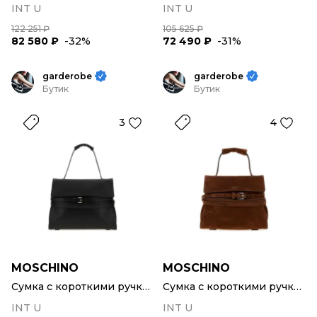
INT U
INT U
122 251 ₽
105 625 ₽
82 580 ₽
-32%
72 490 ₽
-31%
garderobe
garderobe
Бутик
Бутик
3
4
MOSCHINO
MOSCHINO
Сумка с короткими ручками
Сумка с короткими ручками
INT U
INT U