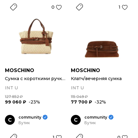
0
1
MOSCHINO
MOSCHINO
Сумка с короткими ручками
Клатч/вечерняя сумка
INT U
INT U
127 852 ₽
115 049 ₽
99 060 ₽
-23%
77 700 ₽
-32%
community
community
C
C
Бутик
Бутик
1
0