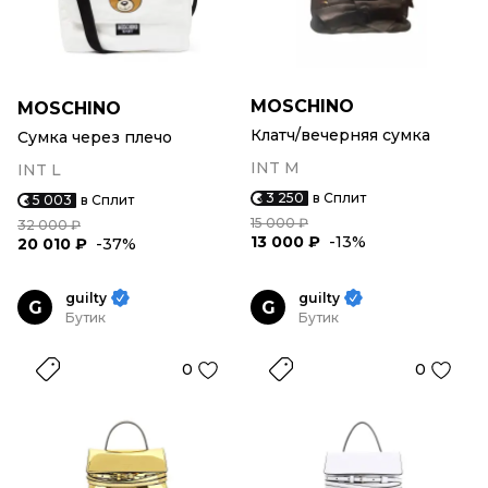
MOSCHINO
MOSCHINO
Клатч/вечерняя сумка
Сумка через плечо
INT M
INT L
3 250
в Сплит
5 003
в Сплит
15 000 ₽
32 000 ₽
13 000 ₽
-13%
20 010 ₽
-37%
guilty
guilty
G
G
Бутик
Бутик
0
0