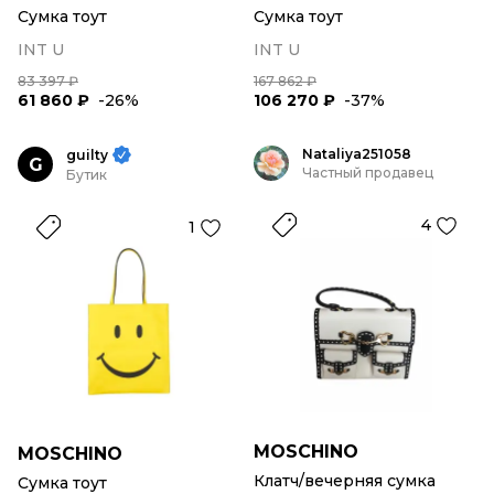
Сумка тоут
Сумка тоут
INT U
INT U
83 397 ₽
167 862 ₽
61 860 ₽
-26%
106 270 ₽
-37%
Nataliya251058
guilty
G
Частный продавец
Бутик
4
1
MOSCHINO
MOSCHINO
Клатч/вечерняя сумка
Сумка тоут