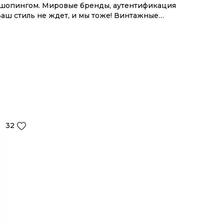
м шопингом. Мировые бренды, аутентификация
аш стиль не ждет, и мы тоже! Винтажные
нии OSKELLY с целой экосистемой инструментов.
32