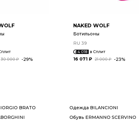
 WOLF
NAKED WOLF
ны
Ботильоны
RU 39
Сплит
4 018
в Сплит
16 071 ₽
-29%
-23%
30 000 ₽
21 000 ₽
GIORGIO BRATO
Одежда BILANCIONI
ABORGHINI
Обувь ERMANNO SCERVINO