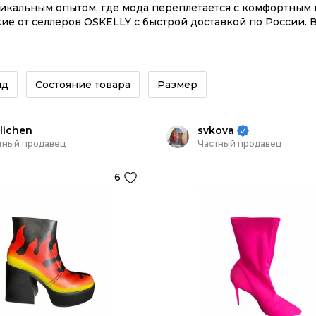
никальным опытом, где мода переплетается с комфортны
е от селлеров OSKELLY с быстрой доставкой по России. В
новых коллекций – заказывайте на сайте или в приложе
нд
Состояние товара
Размер
lichen
svkova
тный продавец
Частный продавец
6