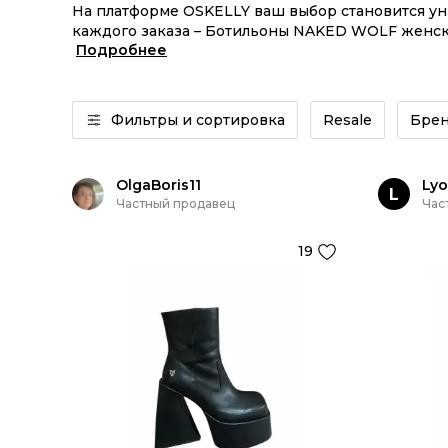
На платформе OSKELLY ваш выбор становится у
каждого заказа – Ботильоны NAKED WOLF женски
Подробнее
изделия или Ботильоны NAKED WOLF женские из 
Фильтры и сортировка
Resale
Бре
OlgaBoris11
Lyo
L
Частный продавец
Час
19