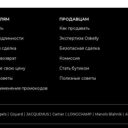
ЕЛЯМ
ПРОДАВЦАМ
ть
Как продавать
одлинности
Экспертиза Oskelly
 сделка
Безопасная сделка
 возврат
Комиссия
е свою цену
Стать бутиком
советы
Полезные советы
рименения промокодов
pels
Goyard
JACQUEMUS
Cartier
LONGCHAMP
Manolo Blahnik
A