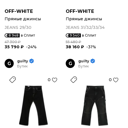
OFF-WHITE
OFF-WHITE
Прямые джинсы
Прямые джинсы
JEANS 29/30
JEANS 31/32/33/34
8 948
в Сплит
9 540
в Сплит
47 300 ₽
55 480 ₽
35 790 ₽
-24%
38 160 ₽
-31%
guilty
guilty
G
G
Бутик
Бутик
0
0