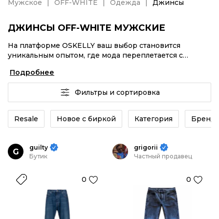
Мужское
OFF-WHITE
Одежда
Джинсы
ДЖИНСЫ OFF-WHITE МУЖСКИЕ
На платформе OSKELLY ваш выбор становится
уникальным опытом, где мода переплетается с
комфортным шопингом. Мировые бренды,
Подробнее
аутентификация каждого заказа – Джинсы OFF-
WHITE мужские от селлеров OSKELLY с быстрой
Фильтры и сортировка
доставкой по России. Ваш стиль не ждет, и мы тоже!
Винтажные изделия или Джинсы OFF-WHITE
мужские из новых коллекций – заказывайте на сайте
Resale
Новое с биркой
Категория
Бренд
или в приложении OSKELLY с целой экосистемой
инструментов.
guilty
grigorii
G
Бутик
Частный продавец
0
0