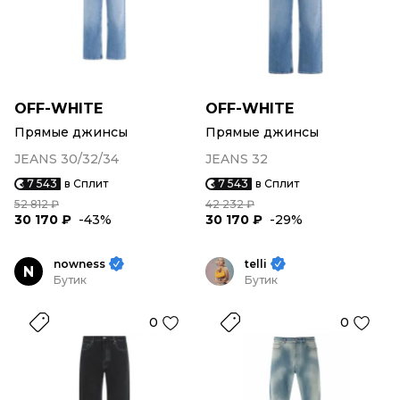
OFF-WHITE
OFF-WHITE
Прямые джинсы
Прямые джинсы
JEANS 30/32/34
JEANS 32
7 543
в Сплит
7 543
в Сплит
52 812 ₽
42 232 ₽
30 170 ₽
-43%
30 170 ₽
-29%
nowness
telli
N
Бутик
Бутик
0
0