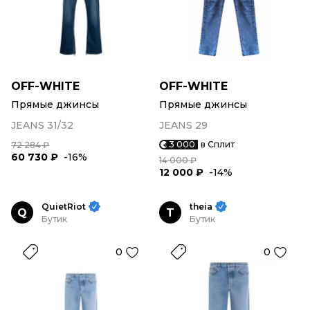
OFF-WHITE
OFF-WHITE
Прямые джинсы
Прямые джинсы
JEANS 31/32
JEANS 29
3 000
в Сплит
72 284 ₽
60 730 ₽
-16%
14 000 ₽
12 000 ₽
-14%
QuietRiot
theia
Q
T
Бутик
Бутик
0
0