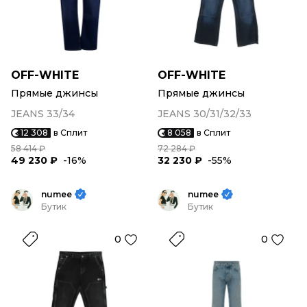
OFF-WHITE
OFF-WHITE
Прямые джинсы
Прямые джинсы
JEANS 33/34
JEANS 30/31/32/33
12 308
в Сплит
8 058
в Сплит
58 414 ₽
72 284 ₽
49 230 ₽
-16%
32 230 ₽
-55%
numee
numee
Бутик
Бутик
0
0