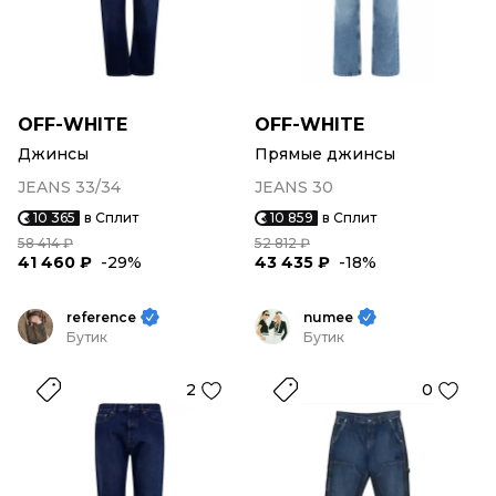
OFF-WHITE
OFF-WHITE
Джинсы
Прямые джинсы
JEANS 33/34
JEANS 30
10 365
в Сплит
10 859
в Сплит
58 414 ₽
52 812 ₽
41 460 ₽
-29%
43 435 ₽
-18%
reference
numee
Бутик
Бутик
2
0