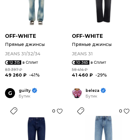
OFF-WHITE
OFF-WHITE
Прямые джинсы
Прямые джинсы
JEANS 31/32/34
JEANS 31
12 315
в Сплит
10 365
в Сплит
83 397 ₽
58 414 ₽
49 260 ₽
-41%
41 460 ₽
-29%
guilty
beleza
G
Бутик
Бутик
0
0