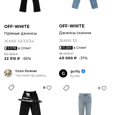
OFF-WHITE
OFF-WHITE
Джинсы скинни
Прямые джинсы
JEANS 33
JEANS 32/33/34
11 250
в Сплит
5 578
в Сплит
65 000 ₽
50 056 ₽
45 000 ₽
-31%
22 310 ₽
-55%
lizon-forever
guilty
G
Частный продавец
Бутик
8
0