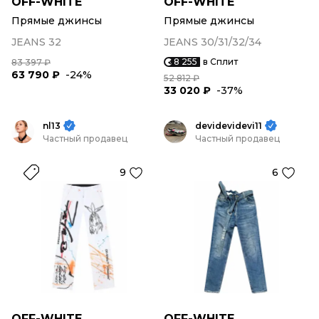
OFF-WHITE
OFF-WHITE
Прямые джинсы
Прямые джинсы
JEANS 32
JEANS 30/31/32/34
8 255
в Сплит
83 397 ₽
63 790 ₽
-24%
52 812 ₽
33 020 ₽
-37%
nl13
devidevidevi11
Частный продавец
Частный продавец
9
6
OFF-WHITE
OFF-WHITE