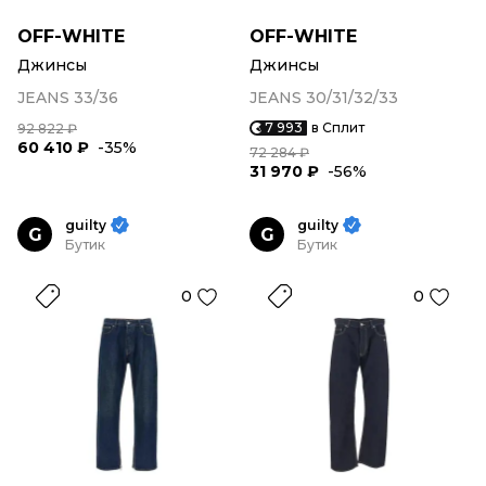
OFF-WHITE
OFF-WHITE
Джинсы
Джинсы
JEANS 33/36
JEANS 30/31/32/33
7 993
в Сплит
92 822 ₽
60 410 ₽
-35%
72 284 ₽
31 970 ₽
-56%
guilty
guilty
G
G
Бутик
Бутик
0
0