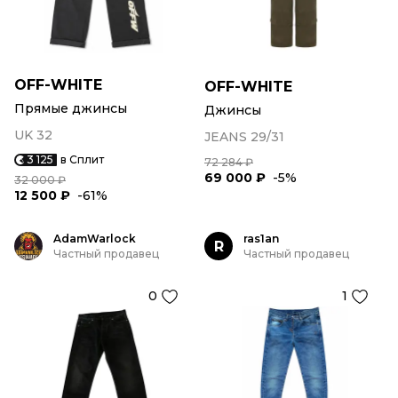
OFF-WHITE
OFF-WHITE
Прямые джинсы
Джинсы
UK 32
JEANS 29/31
3 125
в Сплит
72 284 ₽
69 000 ₽
-5%
32 000 ₽
12 500 ₽
-61%
AdamWarlock
ras1an
R
Частный продавец
Частный продавец
0
1