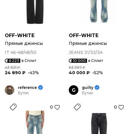
OFF-WHITE
OFF-WHITE
Прямые джинсы
Прямые джинсы
IT 46-48/48/50
JEANS 31/32/34
6 223
в Сплит
10 000
в Сплит
43 921 ₽
83 397 ₽
24 890 ₽
-43%
40 000 ₽
-52%
reference
guilty
G
Бутик
Бутик
0
0