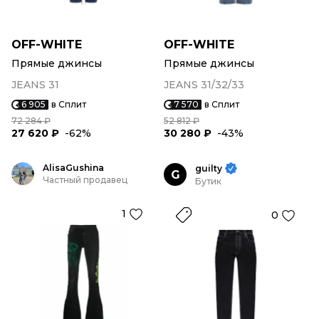
OFF-WHITE
OFF-WHITE
Прямые джинсы
Прямые джинсы
JEANS 31
JEANS 31/32/33
6 905
в Сплит
7 570
в Сплит
72 284 ₽
52 812 ₽
27 620 ₽
-62%
30 280 ₽
-43%
AlisaGushina
guilty
G
Частный продавец
Бутик
1
0