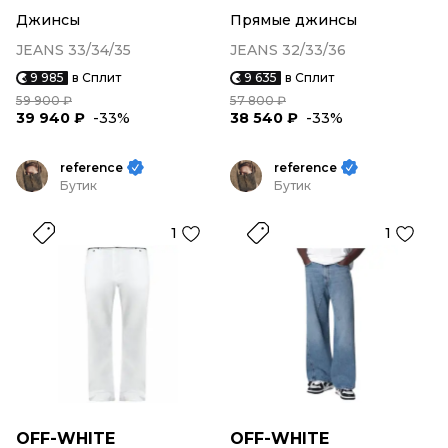
Джинсы
Прямые джинсы
JEANS 33/34/35
JEANS 32/33/36
9 985
в Сплит
9 635
в Сплит
59 900 ₽
57 800 ₽
39 940 ₽
-33%
38 540 ₽
-33%
reference
reference
Бутик
Бутик
1
1
OFF-WHITE
OFF-WHITE