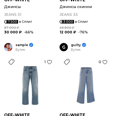
Джинсы
Джинсы скинни
JEANS 31
JEANS 33
7 500
в Сплит
3 000
в Сплит
87 000 ₽
49 800 ₽
30 000 ₽
-66%
12 000 ₽
-76%
sample
guilty
G
Бутик
Бутик
1
0
OFF-WHITE
OFF-WHITE