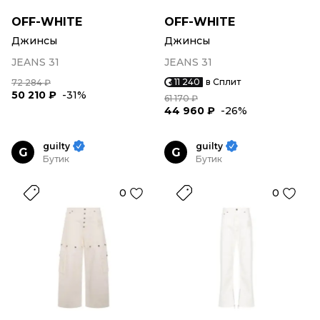
OFF-WHITE
OFF-WHITE
Джинсы
Джинсы
JEANS 31
JEANS 31
11 240
в Сплит
72 284 ₽
50 210 ₽
-31%
61 170 ₽
44 960 ₽
-26%
guilty
guilty
G
G
Бутик
Бутик
0
0