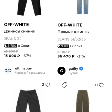
OFF-WHITE
OFF-WHITE
Джинсы скинни
Прямые джинсы
JEANS 32
JEANS 31/32/33
3 750
в Сплит
9 118
в Сплит
45 000 ₽
52 812 ₽
15 000 ₽
-67%
36 470 ₽
-31%
ultimabuy
guilty
G
Частный продавец
Бутик
2
0