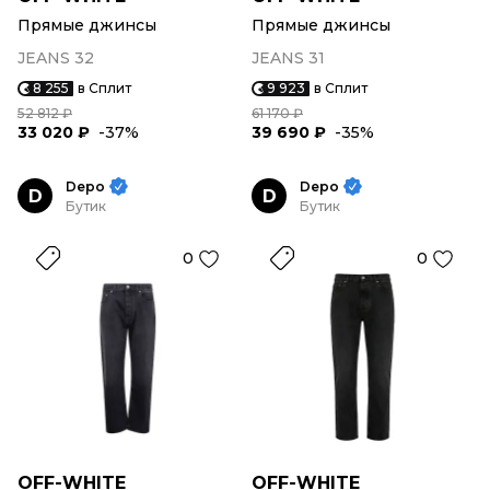
Прямые джинсы
Прямые джинсы
JEANS 32
JEANS 31
8 255
в Сплит
9 923
в Сплит
52 812 ₽
61 170 ₽
33 020 ₽
-37%
39 690 ₽
-35%
Depo
Depo
D
D
Бутик
Бутик
0
0
OFF-WHITE
OFF-WHITE