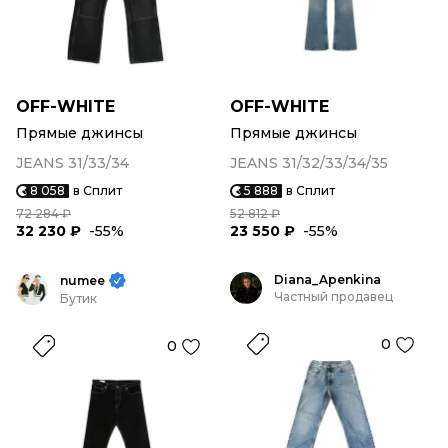
OFF-WHITE
OFF-WHITE
Прямые джинсы
Прямые джинсы
JEANS 31/33/34
JEANS 31/32/33/34/35
8 058
в Сплит
5 888
в Сплит
72 284 ₽
52 812 ₽
32 230 ₽
-55%
23 550 ₽
-55%
Diana_Apenkina
numee
Частный продавец
Бутик
0
0