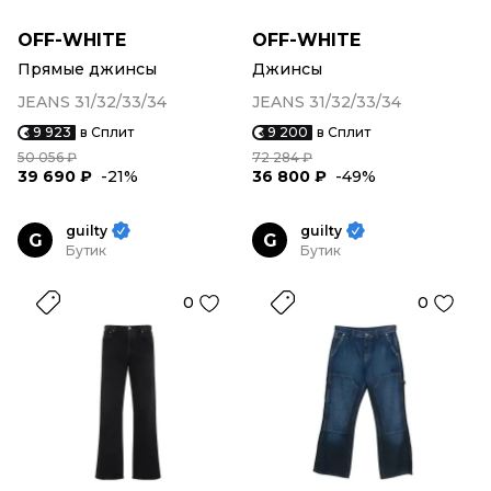
OFF-WHITE
OFF-WHITE
Прямые джинсы
Джинсы
JEANS 31/32/33/34
JEANS 31/32/33/34
9 923
в Сплит
9 200
в Сплит
50 056 ₽
72 284 ₽
39 690 ₽
-21%
36 800 ₽
-49%
guilty
guilty
G
G
Бутик
Бутик
0
0