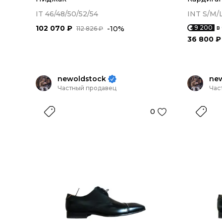
IT 46/48/50/52/54
INT S/M/
102 070 ₽
9 200
в
-10%
112 826 ₽
36 800 ₽
newoldstock
ne
Частный продавец
Час
0