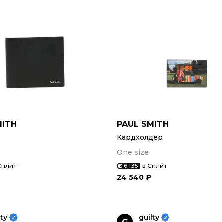
MITH
PAUL SMITH
Кардхолдер
One size
Сплит
6 135
в Сплит
24 540 ₽
lty
guilty
G