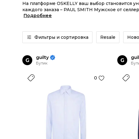
На платформе OSKELLY ваш выбор становится у
каждого заказа – PAUL SMITH Мужское от селлер
Подробнее
SMITH Мужское из новых коллекций – заказывай
Фильтры и сортировка
Resale
Ново
guilty
gui
G
G
Бутик
Бут
0