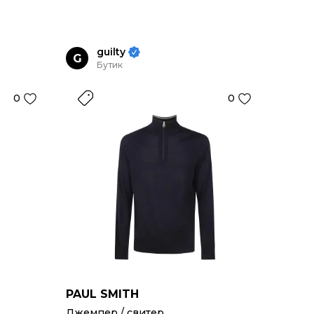
guilty
G
Бутик
0
0
PAUL SMITH
Джемпер / свитер