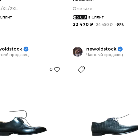
L/XL/2XL
One size
 Сплит
5 618
в Сплит
22 470 ₽
-8%
24 450 ₽
woldstock
newoldstock
тный продавец
Частный продавец
0