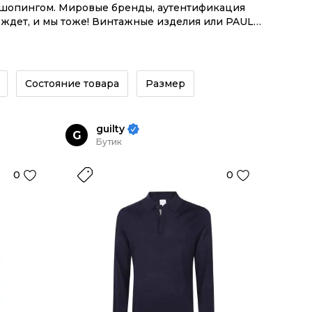
м шопингом. Мировые бренды, аутентификация
 ждет, и мы тоже! Винтажные изделия или PAUL
мой инструментов.
Состояние товара
Размер
guilty
G
Бутик
0
0