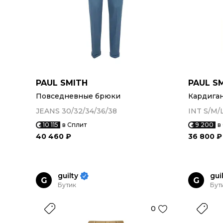
PAUL SMITH
PAUL S
Повседневные брюки
Кардига
JEANS 30/32/34/36/38
INT S/M/
10 115
в Сплит
9 200
в
40 460 ₽
36 800 ₽
guilty
gui
G
G
Бутик
Бут
0