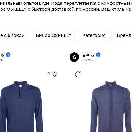
никальным опытом, где мода переплетается с комфортны
ов OSKELLY с быстрой доставкой по России. Ваш стиль не
те на сайте или в приложении OSKELLY с целой экосисте
е с биркой
Выбор OSKELLY
Категория
Бренд
lty
guilty
G
ик
Бутик
0