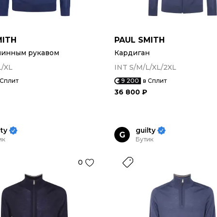
MITH
PAUL SMITH
линным рукавом
Кардиган
L/XL
INT S/M/L/XL/2XL
 Сплит
9 200
в Сплит
36 800 ₽
lty
guilty
G
ик
Бутик
0