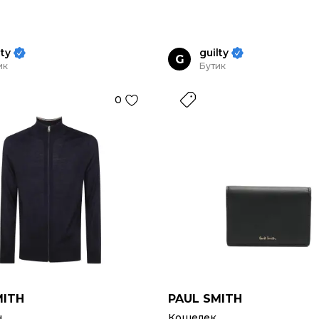
lty
guilty
G
ик
Бутик
0
MITH
PAUL SMITH
н
Кошелек