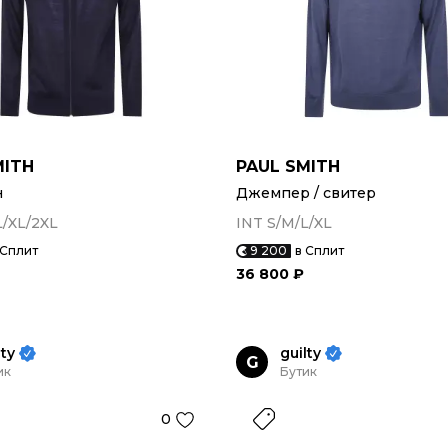
MITH
PAUL SMITH
н
Джемпер / свитер
L/XL/2XL
INT S/M/L/XL
 Сплит
9 200
в Сплит
36 800 ₽
lty
guilty
G
ик
Бутик
0