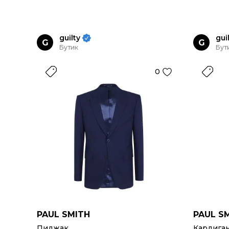
guilty
gui
G
G
Бутик
Бут
0
PAUL SMITH
PAUL S
Пиджак
Кардига