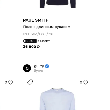
PAUL SMITH
Поло с длинным рукавом
INT S/M/L/XL/2XL
9 200
в Сплит
36 800 ₽
guilty
G
Бутик
0
0