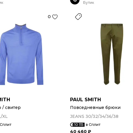
ик
Бутик
0
MITH
PAUL SMITH
/ свитер
Повседневные брюки
L/XL
JEANS 30/32/34/36/38
 Сплит
10 115
в Сплит
40 460 ₽