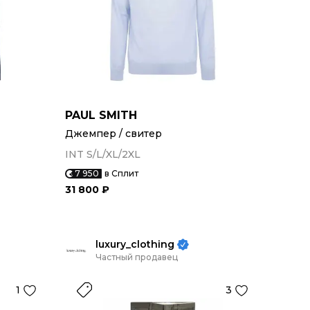
PAUL SMITH
Джемпер / свитер
INT S/L/XL/2XL
7 950
в Сплит
31 800 ₽
luxury_clothing
Частный продавец
1
3