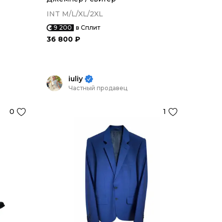
INT M/L/XL/2XL
9 200
в Сплит
36 800 ₽
iuliy
Частный продавец
0
1