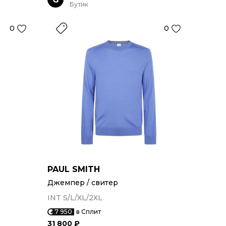
Бутик
0
0
PAUL SMITH
Джемпер / свитер
INT S/L/XL/2XL
7 950
в Сплит
31 800 ₽