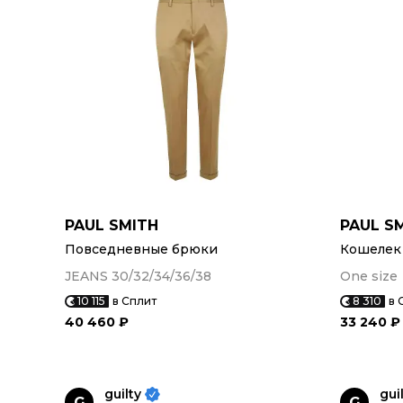
PAUL SMITH
PAUL S
Повседневные брюки
Кошелек
JEANS 30/32/34/36/38
One size
10 115
в Сплит
8 310
в 
40 460 ₽
33 240 ₽
guilty
gui
G
G