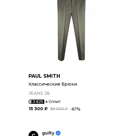
PAUL SMITH
Классические брюки
JEANS 26
3 825
в Сплит
15 300 ₽
-61%
39 000 ₽
guilty
G