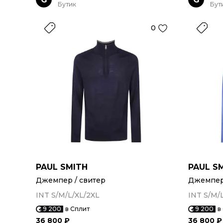
Бутик
Бут
0
PAUL SMITH
PAUL S
Джемпер / свитер
Джемпер 
INT S/M/L/XL/2XL
INT S/M/
9 200
в Сплит
9 200
в
36 800 ₽
36 800 ₽