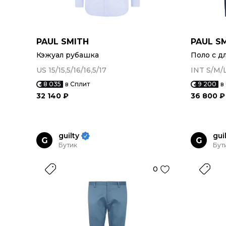
PAUL SMITH
PAUL S
Кэжуал рубашка
Поло с д
US 15/15,5/16/16,5/17
INT S/M/
8 035
в Сплит
9 200
в
32 140 ₽
36 800 ₽
guilty
gui
G
G
Бутик
Бут
0