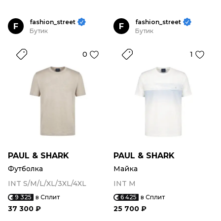
fashion_street
fashion_street
F
F
Бутик
Бутик
0
1
PAUL & SHARK
PAUL & SHARK
Футболка
Майка
INT S/M/L/XL/3XL/4XL
INT M
9 325
в Сплит
6 425
в Сплит
37 300 ₽
25 700 ₽