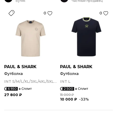
Бутик
Частный продавец
0
0
PAUL & SHARK
PAUL & SHARK
Футболка
Футболка
INT S/M/L/XL/3XL/4XL/5XL/6XL
INT L
6 950
в Сплит
2 500
в Сплит
27 800 ₽
15 000 ₽
10 000 ₽
-33%