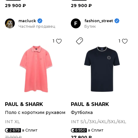
29 900 ₽
29 900 ₽
macluck
fashion_street
F
Частный продавец
Бутик
1
1
PAUL & SHARK
PAUL & SHARK
Поло с коротким рукавом
Футболка
INT XL
INT S/L/3XL/4XL/5XL/6XL
2 679
в Сплит
6 950
в Сплит
27 800 ₽
21 000 ₽