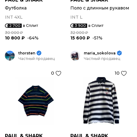
Футболка
Поло с длинным рукавом
INT 4XL
INT L
2 700
в Сплит
3 900
в Сплит
30 000 ₽
32 000 ₽
10 800 ₽
-64%
15 600 ₽
-51%
thorsten
maria_sokolova
Частный продавец
Частный продавец
0
10
PAUL & SHARK
PAUL & SHARK