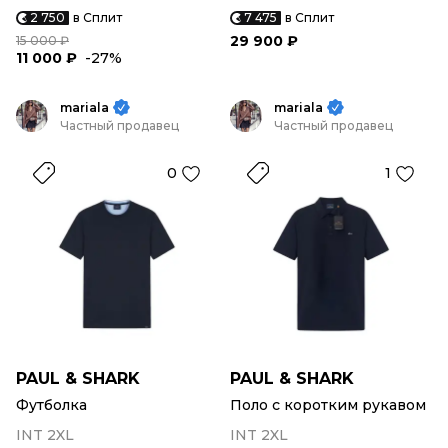
2 750
в Сплит
7 475
в Сплит
29 900 ₽
15 000 ₽
11 000 ₽
-27%
mariala
mariala
Частный продавец
Частный продавец
0
1
PAUL & SHARK
PAUL & SHARK
Футболка
Поло с коротким рукавом
INT 2XL
INT 2XL