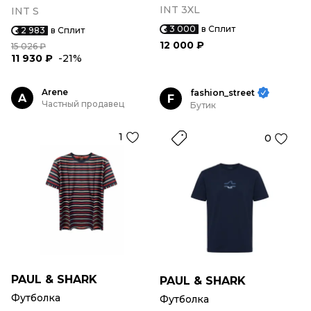
INT 3XL
INT S
3 000
в Сплит
2 983
в Сплит
12 000 ₽
15 026 ₽
11 930 ₽
-21%
Arene
fashion_street
A
F
Частный продавец
Бутик
1
0
PAUL & SHARK
PAUL & SHARK
Футболка
Футболка