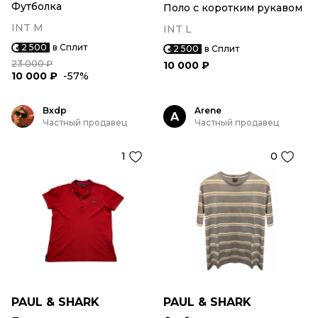
Футболка
Поло с коротким рукавом
INT M
INT L
2 500
в Сплит
2 500
в Сплит
23 000 ₽
10 000 ₽
10 000 ₽
-57%
Bxdp
Arene
A
Частный продавец
Частный продавец
1
0
PAUL & SHARK
PAUL & SHARK