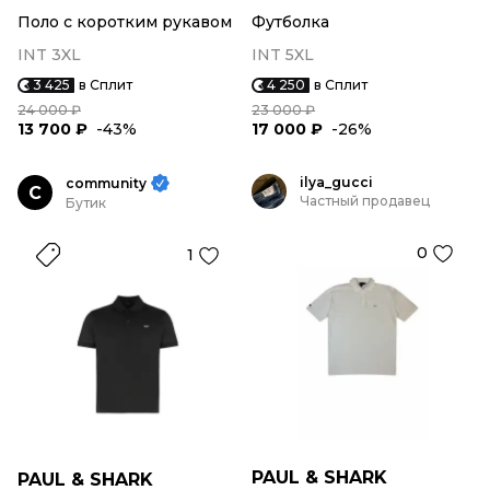
Поло с коротким рукавом
Футболка
INT 3XL
INT 5XL
3 425
в Сплит
4 250
в Сплит
24 000 ₽
23 000 ₽
13 700 ₽
-43%
17 000 ₽
-26%
ilya_gucci
community
C
Частный продавец
Бутик
0
1
PAUL & SHARK
PAUL & SHARK