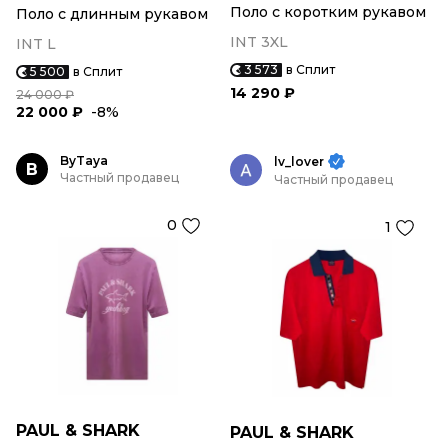
Поло с коротким рукавом
Поло с длинным рукавом
INT 3XL
INT L
3 573
в Сплит
5 500
в Сплит
14 290 ₽
24 000 ₽
22 000 ₽
-8%
ByTaya
lv_lover
B
Частный продавец
Частный продавец
0
1
PAUL & SHARK
PAUL & SHARK