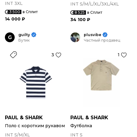
INT 3XL
INT S/M/L/XL/3XL/4XL
3 500
в Сплит
8 525
в Сплит
14 000 ₽
34 100 ₽
guilty
plusvibe
G
Бутик
Частный продавец
3
1
PAUL & SHARK
PAUL & SHARK
Поло с коротким рукавом
Футболка
INT S/M/XL
INT S