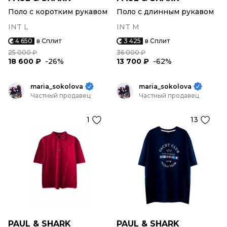
Поло с коротким рукавом
Поло с длинным рукавом
INT L
INT M
4 650
в Сплит
3 425
в Сплит
25 000 ₽
36 000 ₽
18 600 ₽
-26%
13 700 ₽
-62%
maria_sokolova
maria_sokolova
Частный продавец
Частный продавец
1
13
PAUL & SHARK
PAUL & SHARK