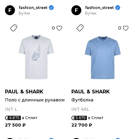
fashion_street
fashion_street
F
F
Бутик
Бутик
0
0
PAUL & SHARK
PAUL & SHARK
Поло с длинным рукавом
Футболка
INT L
INT 4XL
6 875
в Сплит
5 675
в Сплит
27 500 ₽
22 700 ₽