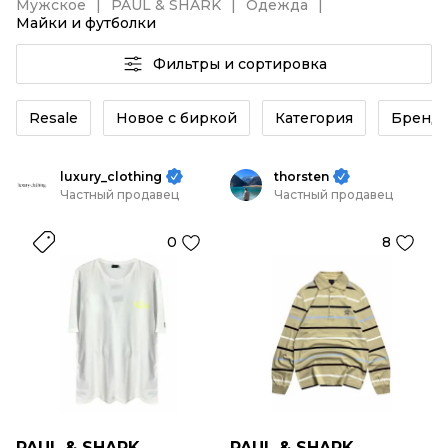
Мужское
PAUL & SHARK
Одежда
Майки и футболки
Фильтры и сортировка
Resale
Новое с биркой
Категория
Бренд
luxury_clothing
thorsten
Частный продавец
Частный продавец
0
8
PAUL & SHARK
PAUL & SHARK