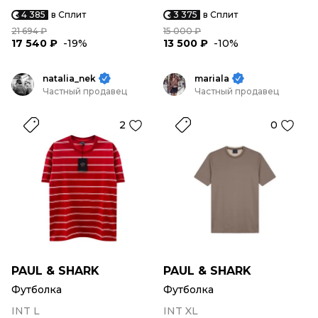
4 385
в Сплит
3 375
в Сплит
21 694 ₽
15 000 ₽
17 540 ₽
-19%
13 500 ₽
-10%
natalia_nek
mariala
Частный продавец
Частный продавец
2
0
PAUL & SHARK
PAUL & SHARK
Футболка
Футболка
INT L
INT XL