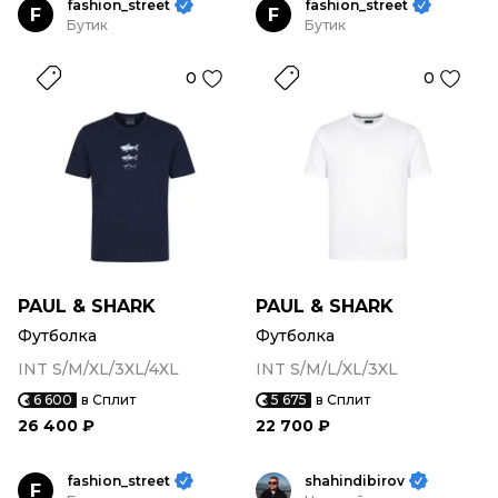
fashion_street
fashion_street
F
F
Бутик
Бутик
0
0
PAUL & SHARK
PAUL & SHARK
Футболка
Футболка
INT S/M/XL/3XL/4XL
INT S/M/L/XL/3XL
6 600
в Сплит
5 675
в Сплит
26 400 ₽
22 700 ₽
fashion_street
shahindibirov
F