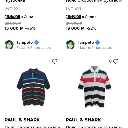
Футболка
Поло с коротким рукавом
INT 2XL
INT 4XL
3 750
в Сплит
3 250
в Сплит
28 000 ₽
27 000 ₽
15 000 ₽
-46%
13 000 ₽
-52%
lampeto
lampeto
Частный продавец
Частный продавец
1
0
PAUL & SHARK
PAUL & SHARK
Поло с коротким рукавом
Поло с коротким рукавом