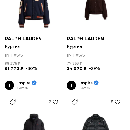
RALPH LAUREN
RALPH LAUREN
Куртка
Куртка
INT XS/S
INT XS/S
88 376 ₽
77 263 ₽
61 770 ₽
-30%
54 970 ₽
-29%
inspire
inspire
I
I
Бутик
Бутик
2
8