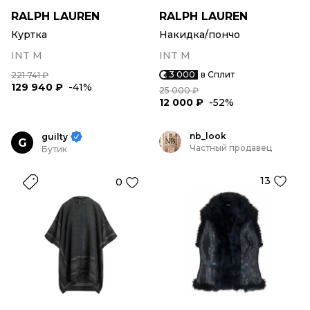
RALPH LAUREN
RALPH LAUREN
Куртка
Накидка/пончо
INT M
INT M
3 000
в Сплит
221 741 ₽
129 940 ₽
-41%
25 000 ₽
12 000 ₽
-52%
nb_look
guilty
G
Частный продавец
Бутик
13
0