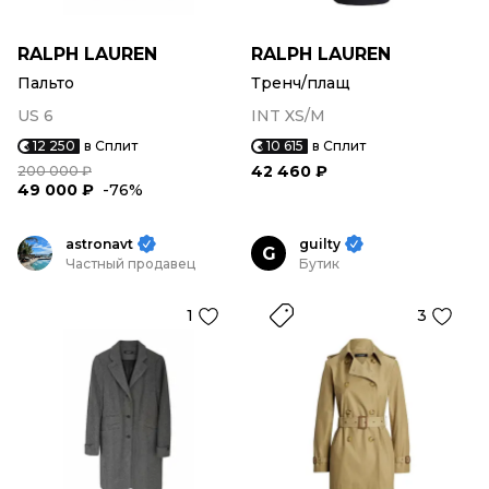
RALPH LAUREN
RALPH LAUREN
Пальто
Тренч/плащ
US 6
INT XS/M
12 250
в Сплит
10 615
в Сплит
42 460 ₽
200 000 ₽
49 000 ₽
-76%
astronavt
guilty
G
Частный продавец
Бутик
1
3