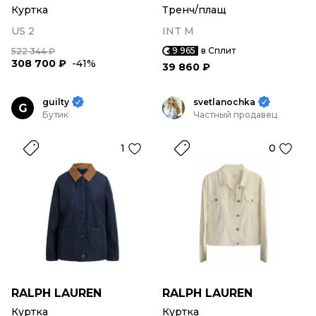
Куртка
Тренч/плащ
US 2
INT M
9 965
в Сплит
522 344 ₽
308 700 ₽
-41%
39 860 ₽
guilty
svetlanochka
G
Бутик
Частный продавец
1
0
RALPH LAUREN
RALPH LAUREN
Куртка
Куртка