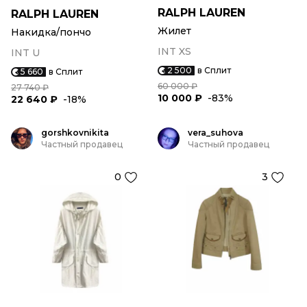
RALPH LAUREN
RALPH LAUREN
Жилет
Накидка/пончо
INT XS
INT U
2 500
в Сплит
5 660
в Сплит
60 000 ₽
27 740 ₽
10 000 ₽
-83%
22 640 ₽
-18%
gorshkovnikita
vera_suhova
Частный продавец
Частный продавец
0
3