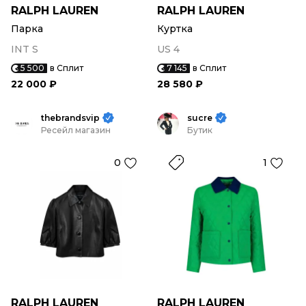
RALPH LAUREN
RALPH LAUREN
Парка
Куртка
INT S
US 4
5 500
в Сплит
7 145
в Сплит
22 000 ₽
28 580 ₽
thebrandsvip
sucre
Ресейл магазин
Бутик
0
1
RALPH LAUREN
RALPH LAUREN