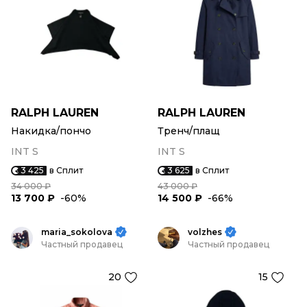
RALPH LAUREN
RALPH LAUREN
Накидка/пончо
Тренч/плащ
INT S
INT S
3 425
в Сплит
3 625
в Сплит
34 000 ₽
43 000 ₽
13 700 ₽
-60%
14 500 ₽
-66%
maria_sokolova
volzhes
Частный продавец
Частный продавец
20
15