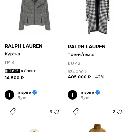
RALPH LAUREN
RALPH LAUREN
Куртка
Тренч/плащ
US 4
EU 42
3 625
в Сплит
834 000 ₽
485 000 ₽
-42%
14 500 ₽
inspire
inspire
I
I
Бутик
Бутик
3
2