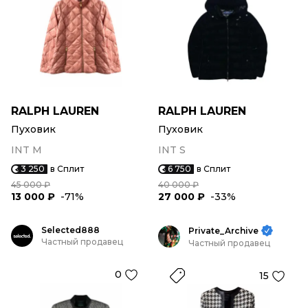
RALPH LAUREN
RALPH LAUREN
Пуховик
Пуховик
INT M
INT S
3 250
в Сплит
6 750
в Сплит
45 000 ₽
40 000 ₽
13 000 ₽
-71%
27 000 ₽
-33%
Selected888
Private_Archive
Частный продавец
Частный продавец
0
15