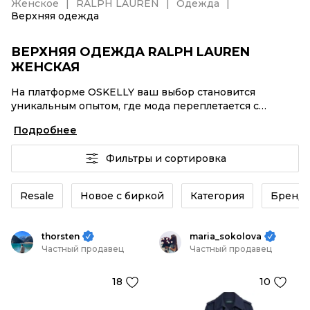
Женское
RALPH LAUREN
Одежда
Верхняя одежда
ВЕРХНЯЯ ОДЕЖДА RALPH LAUREN
ЖЕНСКАЯ
На платформе OSKELLY ваш выбор становится
уникальным опытом, где мода переплетается с
комфортным шопингом. Мировые бренды,
Подробнее
аутентификация каждого заказа – Верхняя одежда
RALPH LAUREN женская от селлеров OSKELLY с
Фильтры и сортировка
быстрой доставкой по России. Ваш стиль не ждет, и
мы тоже! Винтажные изделия или Верхняя одежда
RALPH LAUREN женская из новых коллекций –
Resale
Новое с биркой
Категория
Бренд
заказывайте на сайте или в приложении OSKELLY с
целой экосистемой инструментов.
thorsten
maria_sokolova
Частный продавец
Частный продавец
18
10