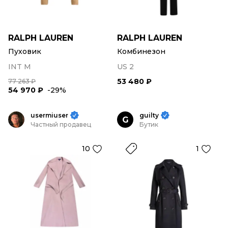
RALPH LAUREN
RALPH LAUREN
Пуховик
Комбинезон
INT M
US 2
53 480 ₽
77 263 ₽
54 970 ₽
-29%
usermiuser
guilty
G
Частный продавец
Бутик
10
1