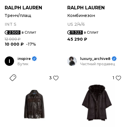
RALPH LAUREN
RALPH LAUREN
Тренч/плащ
Комбинезон
INT S
US 2/4/6
2 500
в Сплит
11 323
в Сплит
45 290 ₽
12 000 ₽
10 000 ₽
-17%
inspire
luxury_archive8
I
Бутик
Частный продавец
3
1