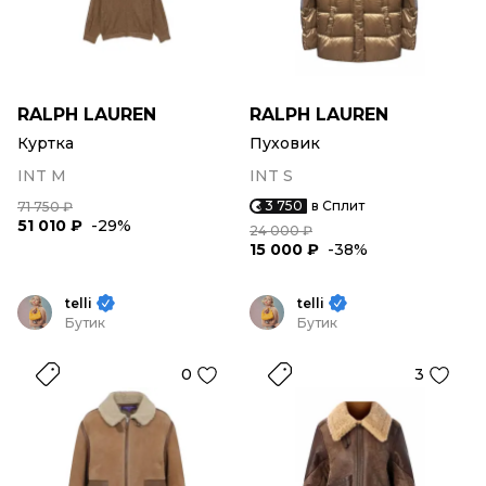
RALPH LAUREN
RALPH LAUREN
Куртка
Пуховик
INT M
INT S
3 750
в Сплит
71 750 ₽
51 010 ₽
-29%
24 000 ₽
15 000 ₽
-38%
telli
telli
Бутик
Бутик
0
3