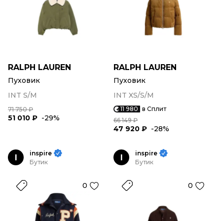
RALPH LAUREN
RALPH LAUREN
Пуховик
Пуховик
INT S/M
INT XS/S/M
11 980
в Сплит
71 750 ₽
51 010 ₽
-29%
66 149 ₽
47 920 ₽
-28%
inspire
inspire
I
I
Бутик
Бутик
0
0