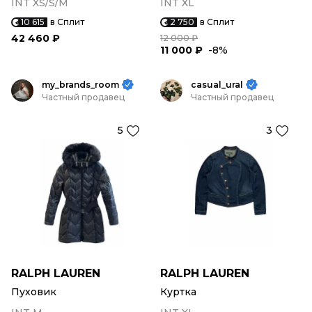
INT XS/S/M
INT XL
10 615
в Сплит
2 750
в Сплит
42 460 ₽
12 000 ₽
11 000 ₽
-8%
my_brands_room
casual_ural
Частный продавец
Частный продавец
5
3
RALPH LAUREN
RALPH LAUREN
Пуховик
Куртка