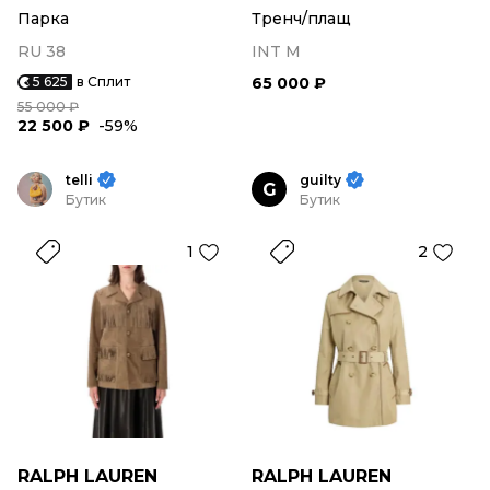
Парка
Тренч/плащ
RU 38
INT M
5 625
в Сплит
65 000 ₽
55 000 ₽
22 500 ₽
-59%
telli
guilty
G
Бутик
Бутик
1
2
RALPH LAUREN
RALPH LAUREN