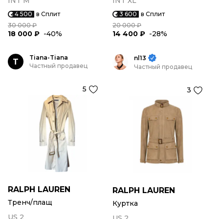
INT M
INT XL
4 500
в Сплит
3 600
в Сплит
30 000 ₽
20 000 ₽
18 000 ₽
-40%
14 400 ₽
-28%
Tiana-Tiana
nl13
T
Частный продавец
Частный продавец
5
3
RALPH LAUREN
RALPH LAUREN
Тренч/плащ
Куртка
US 2
US 2