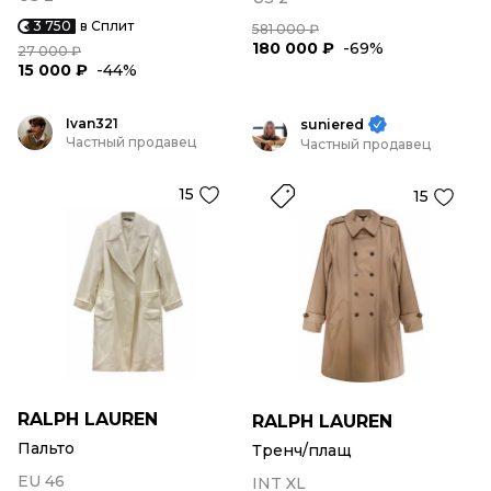
3 750
в Сплит
581 000 ₽
180 000 ₽
-69%
27 000 ₽
15 000 ₽
-44%
Ivan321
suniered
Частный продавец
Частный продавец
15
15
RALPH LAUREN
RALPH LAUREN
Пальто
Тренч/плащ
EU 46
INT XL