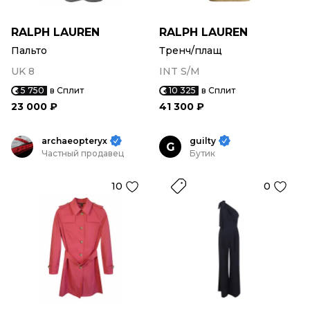
RALPH LAUREN
RALPH LAUREN
Пальто
Тренч/плащ
UK 8
INT S/M
5 750
в Сплит
10 325
в Сплит
23 000 ₽
41 300 ₽
archaeopteryx
guilty
G
Частный продавец
Бутик
10
0