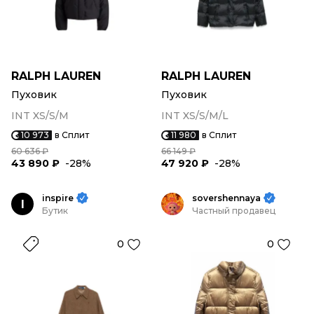
RALPH LAUREN
RALPH LAUREN
Пуховик
Пуховик
INT XS/S/M
INT XS/S/M/L
10 973
в Сплит
11 980
в Сплит
60 636 ₽
66 149 ₽
43 890 ₽
-28%
47 920 ₽
-28%
inspire
sovershennaya
I
Бутик
Частный продавец
0
0