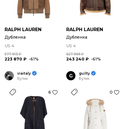
RALPH LAUREN
RALPH LAUREN
Дубленка
Дубленка
US 4
US 4
577 913 ₽
627 969 ₽
223 870 ₽
-61%
243 240 ₽
-61%
viaitaly
guilty
G
Бутик
Бутик
6
0