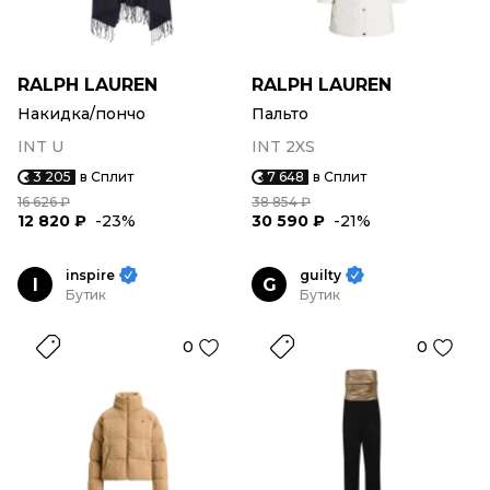
RALPH LAUREN
RALPH LAUREN
Накидка/пончо
Пальто
INT U
INT 2XS
3 205
в Сплит
7 648
в Сплит
16 626 ₽
38 854 ₽
12 820 ₽
-23%
30 590 ₽
-21%
inspire
guilty
I
G
Бутик
Бутик
0
0