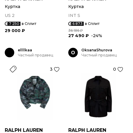
Куртка
Куртка
US 2
INT S
7 250
в Сплит
6 873
в Сплит
29 000 ₽
36 186 ₽
27 490 ₽
-24%
ellllkaa
OksanaShurova
O
Частный продавец
Частный продавец
3
0
RALPH LAUREN
RALPH LAUREN