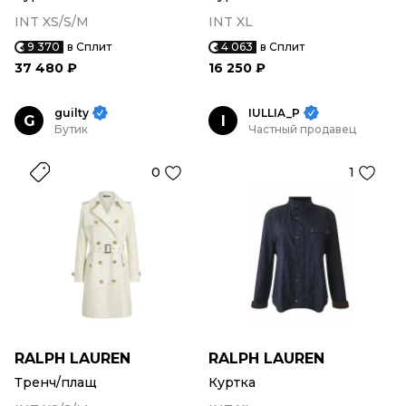
INT XS/S/M
INT XL
9 370
в Сплит
4 063
в Сплит
37 480 ₽
16 250 ₽
guilty
IULLIA_P
G
I
Бутик
Частный продавец
0
1
RALPH LAUREN
RALPH LAUREN
Тренч/плащ
Куртка