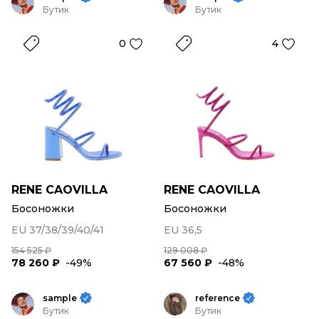
Бутик
Бутик
0
4
RENE CAOVILLA
RENE CAOVILLA
Босоножки
Босоножки
EU 37/38/39/40/41
EU 36,5
154 525 ₽
129 008 ₽
78 260 ₽
-49%
67 560 ₽
-48%
sample
reference
Бутик
Бутик