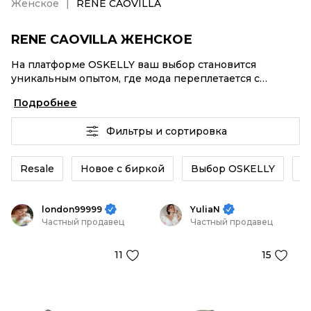
Женское
RENE CAOVILLA
RENE CAOVILLA ЖЕНСКОЕ
На платформе OSKELLY ваш выбор становится
уникальным опытом, где мода переплетается с
комфортным шопингом. Мировые бренды,
Подробнее
аутентификация каждого заказа – RENE CAOVILLA
Женское от селлеров OSKELLY с быстрой доставкой
Фильтры и сортировка
по России. Ваш стиль не ждет, и мы тоже! Винтажные
изделия или RENE CAOVILLA Женское из новых
коллекций – заказывайте на сайте или в приложении
Resale
Новое с биркой
Выбор OSKELLY
К
OSKELLY с целой экосистемой инструментов.
london99999
YuliaN
Частный продавец
Частный продавец
11
15