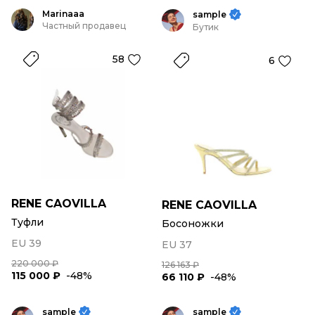
Marinaaa
sample
Частный продавец
Бутик
58
6
RENE CAOVILLA
RENE CAOVILLA
Туфли
Босоножки
EU 39
EU 37
220 000 ₽
126 163 ₽
115 000 ₽
-48%
66 110 ₽
-48%
sample
sample