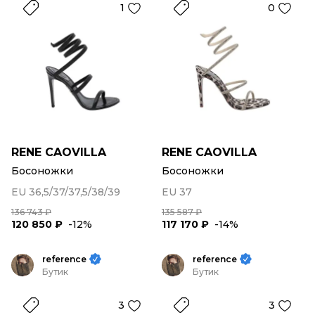
1
0
RENE CAOVILLA
RENE CAOVILLA
Босоножки
Босоножки
EU 36,5/37/37,5/38/39
EU 37
136 743 ₽
135 587 ₽
120 850 ₽
-12%
117 170 ₽
-14%
reference
reference
Бутик
Бутик
3
3