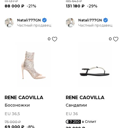
111 137 ₽
185 643 ₽
88 000 ₽
-21%
131 180 ₽
-29%
Natali777GN
Natali777GN
Частный продавец
Частный продавец
0
0
RENE CAOVILLA
RENE CAOVILLA
Босоножки
Сандалии
EU 36,5
EU 36
7 250
в Сплит
75 000 ₽
69 000 ₽
-8%