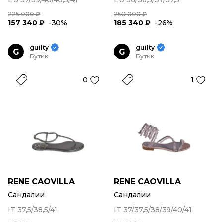
EU 37/39/40/40,5/41
EU 36/36,5/37/37,5
225 000 ₽
250 000 ₽
157 340 ₽
-30%
185 340 ₽
-26%
guilty
guilty
G
G
Бутик
Бутик
0
1
RENE CAOVILLA
RENE CAOVILLA
Сандалии
Сандалии
IT 37,5/38,5/41
IT 37/37,5/38/39/40/41