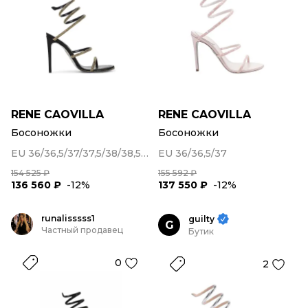
RENE CAOVILLA
RENE CAOVILLA
Босоножки
Босоножки
EU 36/36,5/37/37,5/38/38,5/39
EU 36/36,5/37
154 525 ₽
155 592 ₽
136 560 ₽
-12%
137 550 ₽
-12%
runalisssss1
guilty
G
Частный продавец
Бутик
0
2