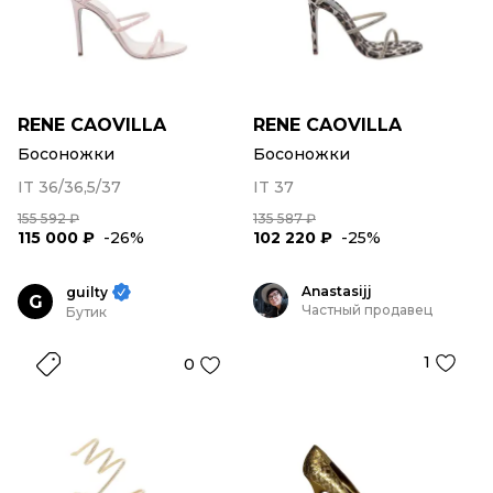
RENE CAOVILLA
RENE CAOVILLA
Босоножки
Босоножки
IT 36/36,5/37
IT 37
155 592 ₽
135 587 ₽
115 000 ₽
-26%
102 220 ₽
-25%
Anastasijj
guilty
G
Частный продавец
Бутик
1
0