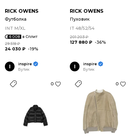
RICK OWENS
RICK OWENS
Футболка
Пуховик
INT M/XL
IT 48/52/54
6 008
в Сплит
201 203 ₽
127 880 ₽
-36%
29 518 ₽
24 030 ₽
-19%
inspire
inspire
I
I
Бутик
Бутик
0
0