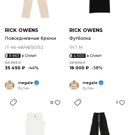
RICK OWENS
RICK OWENS
Повседневные брюки
Футболка
IT 46-48/48/50/52
INT M
8 863
в Сплит
4 500
в Сплит
63 393 ₽
28 896 ₽
35 450 ₽
-44%
18 000 ₽
-38%
inegale
inegale
Бутик
Бутик
0
1