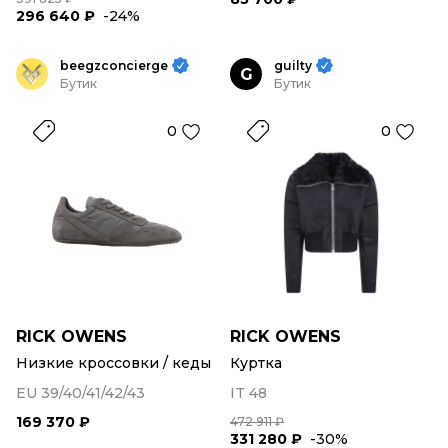
296 640 ₽
-24%
beegzconcierge
guilty
G
Бутик
Бутик
0
0
RICK OWENS
RICK OWENS
Низкие кроссовки / кеды
Куртка
EU 39/40/41/42/43
IT 48
169 370 ₽
472 911 ₽
331 280 ₽
-30%