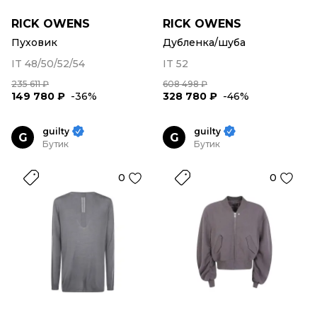
RICK OWENS
RICK OWENS
Пуховик
Дубленка/шуба
IT 48/50/52/54
IT 52
235 611 ₽
608 498 ₽
149 780 ₽
-36%
328 780 ₽
-46%
guilty
guilty
G
G
Бутик
Бутик
0
0