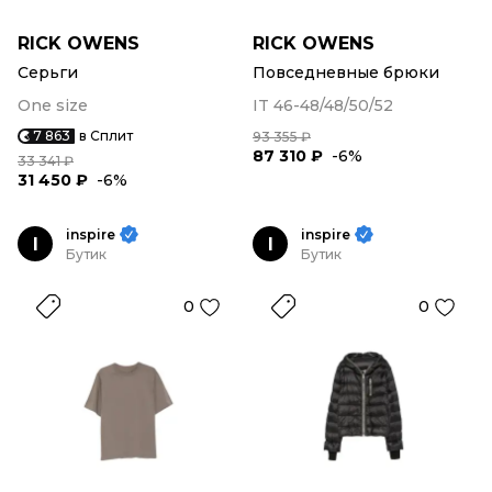
RICK OWENS
RICK OWENS
Серьги
Повседневные брюки
One size
IT 46-48/48/50/52
7 863
в Сплит
93 355 ₽
87 310 ₽
-6%
33 341 ₽
31 450 ₽
-6%
inspire
inspire
I
I
Бутик
Бутик
0
0