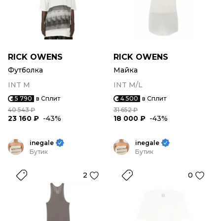
RICK OWENS
RICK OWENS
Футболка
Майка
INT M
INT M/L
5 790
в Сплит
4 500
в Сплит
40 543 ₽
31 652 ₽
23 160 ₽
-43%
18 000 ₽
-43%
inegale
inegale
Бутик
Бутик
2
0