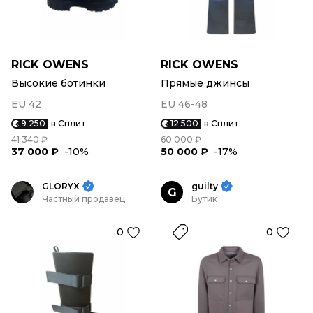
RICK OWENS
RICK OWENS
Высокие ботинки
Прямые джинсы
EU 42
EU 46-48
9 250
в Сплит
12 500
в Сплит
41 340 ₽
60 000 ₽
37 000 ₽
-10%
50 000 ₽
-17%
GLORYX
guilty
G
Частный продавец
Бутик
0
0