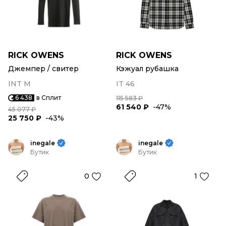
RICK OWENS
RICK OWENS
Джемпер / свитер
Кэжуал рубашка
INT M
IT 46
6 438
в Сплит
115 583 ₽
61 540 ₽
-47%
45 077 ₽
25 750 ₽
-43%
inegale
inegale
Бутик
Бутик
0
1