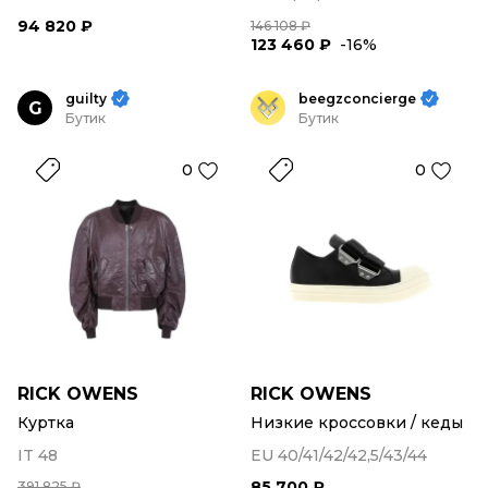
94 820 ₽
146 108 ₽
123 460 ₽
-16%
guilty
beegzconcierge
G
Бутик
Бутик
0
0
RICK OWENS
RICK OWENS
Куртка
Низкие кроссовки / кеды
IT 48
EU 40/41/42/42,5/43/44
85 700 ₽
391 825 ₽