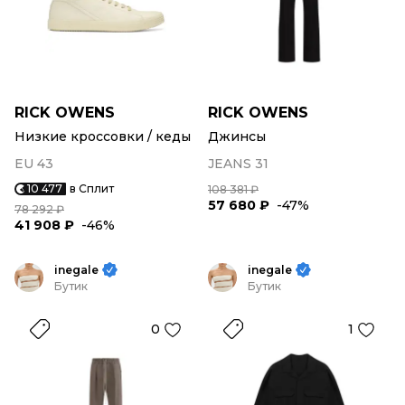
RICK OWENS
RICK OWENS
Низкие кроссовки / кеды
Джинсы
EU 43
JEANS 31
10 477
в Сплит
108 381 ₽
57 680 ₽
-47%
78 292 ₽
41 908 ₽
-46%
inegale
inegale
Бутик
Бутик
0
1