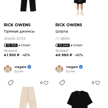
RICK OWENS
RICK OWENS
Прямые джинсы
Шорты
JEANS 31/33
IT 48/50
10 325
в Сплит
10 240
в Сплит
75 040 ₽
74 506 ₽
41 300 ₽
-45%
40 960 ₽
-45%
inegale
inegale
Бутик
Бутик
0
0