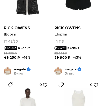
RICK OWENS
RICK OWENS
Шорты
Шорты
IT 48/50
INT S
12 063
в Сплит
7 475
в Сплит
88 999 ₽
52 279 ₽
48 250 ₽
-46%
29 900 ₽
-43%
inegale
inegale
Бутик
Бутик
0
0