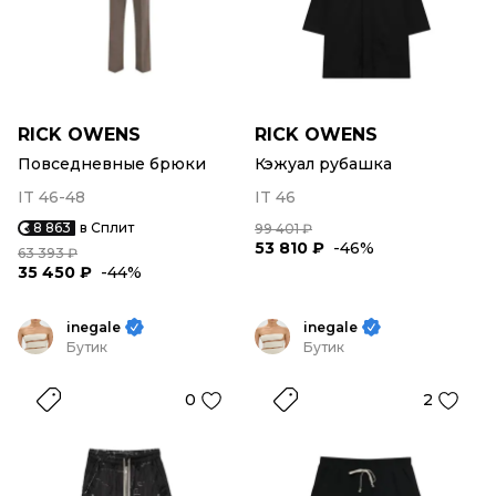
RICK OWENS
RICK OWENS
Повседневные брюки
Кэжуал рубашка
IT 46-48
IT 46
8 863
в Сплит
99 401 ₽
53 810 ₽
-46%
63 393 ₽
35 450 ₽
-44%
inegale
inegale
Бутик
Бутик
0
2