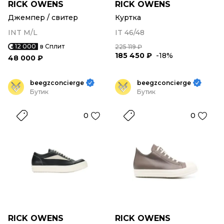
RICK OWENS
RICK OWENS
Джемпер / свитер
Куртка
INT M/L
IT 46/48
12 000
в Сплит
225 119 ₽
185 450 ₽
-18%
48 000 ₽
beegzconcierge
beegzconcierge
Бутик
Бутик
0
0
RICK OWENS
RICK OWENS