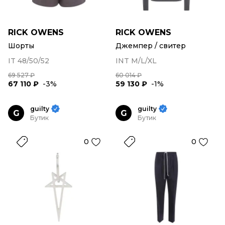
RICK OWENS
RICK OWENS
Шорты
Джемпер / свитер
IT 48/50/52
INT M/L/XL
69 527 ₽
60 014 ₽
67 110 ₽
-3%
59 130 ₽
-1%
guilty
guilty
G
G
Бутик
Бутик
0
0