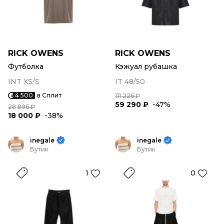
RICK OWENS
RICK OWENS
Футболка
Кэжуал рубашка
INT XS/S
IT 48/50
4 500
в Сплит
111 226 ₽
59 290 ₽
-47%
28 896 ₽
18 000 ₽
-38%
inegale
inegale
Бутик
Бутик
1
0