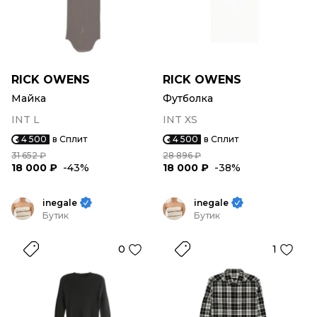
RICK OWENS
RICK OWENS
Майка
Футболка
INT L
INT XS
4 500
в Сплит
4 500
в Сплит
31 652 ₽
28 896 ₽
18 000 ₽
-43%
18 000 ₽
-38%
inegale
inegale
Бутик
Бутик
0
1