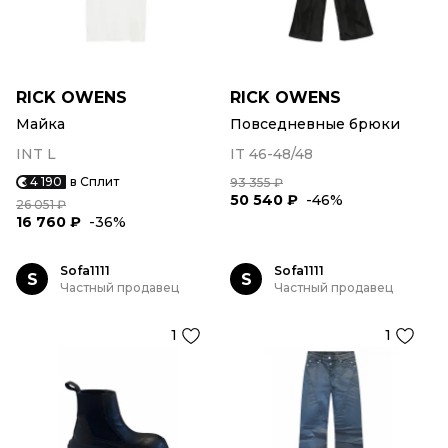
RICK OWENS
RICK OWENS
Майка
Повседневные брюки
INT L
IT 46-48/48
4 190
в Сплит
93 355 ₽
50 540 ₽
-46%
26 051 ₽
16 760 ₽
-36%
Sofa1111
Sofa1111
S
S
Частный продавец
Частный продавец
1
1