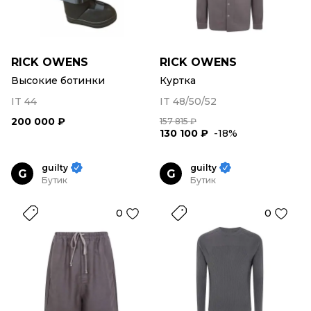
RICK OWENS
RICK OWENS
Высокие ботинки
Куртка
IT 44
IT 48/50/52
200 000 ₽
157 815 ₽
130 100 ₽
-18%
guilty
guilty
G
G
Бутик
Бутик
0
0