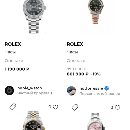
ROLEX
ROLEX
Часы
Часы
One size
One size
1 190 000 ₽
990 000 ₽
801 900 ₽
-19%
noble_watch
notforresale
Частный продавец
Персональный шопер
0
3