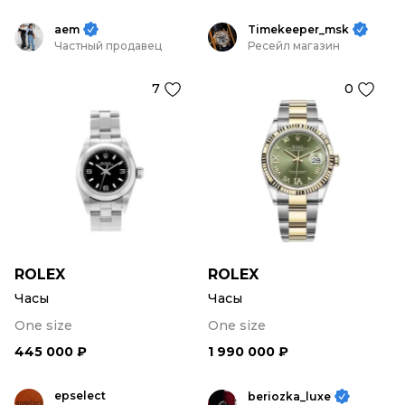
aem
Timekeeper_msk
Частный продавец
Ресейл магазин
7
0
ROLEX
ROLEX
Часы
Часы
One size
One size
445 000 ₽
1 990 000 ₽
epselect
beriozka_luxe