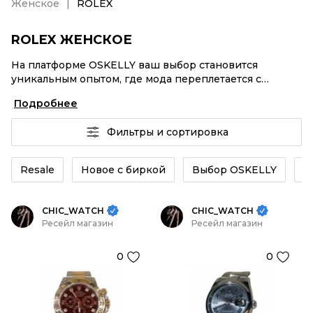
Женское
ROLEX
ROLEX ЖЕНСКОЕ
На платформе OSKELLY ваш выбор становится
уникальным опытом, где мода переплетается с
комфортным шопингом. Мировые бренды,
Подробнее
аутентификация каждого заказа – ROLEX Женское от
селлеров OSKELLY с быстрой доставкой по России.
Фильтры и сортировка
Ваш стиль не ждет, и мы тоже! Винтажные изделия
или ROLEX Женское из новых коллекций –
заказывайте на сайте или в приложении OSKELLY с
Resale
Новое с биркой
Выбор OSKELLY
К
целой экосистемой инструментов.
CHIC_WATCH
CHIC_WATCH
Ресейл магазин
Ресейл магазин
0
0