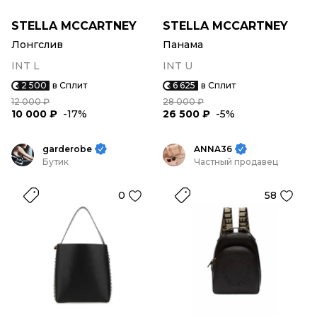
STELLA MCCARTNEY
STELLA MCCARTNEY
Лонгслив
Панама
INT L
INT U
2 500
в Сплит
6 625
в Сплит
12 000 ₽
28 000 ₽
10 000 ₽
-17%
26 500 ₽
-5%
garderobe
ANNA36
Бутик
Частный продавец
0
58