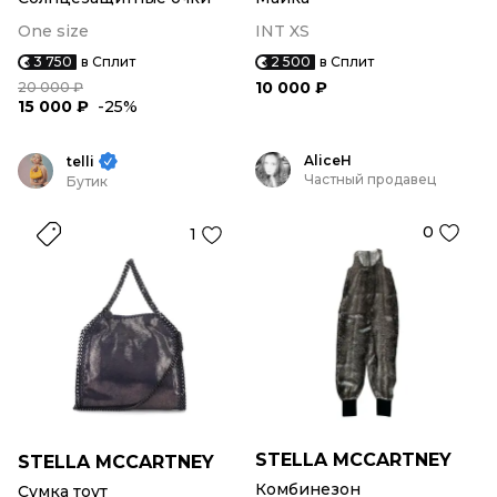
One size
INT XS
3 750
в Сплит
2 500
в Сплит
10 000 ₽
20 000 ₽
15 000 ₽
-25%
AliceH
telli
Частный продавец
Бутик
0
1
STELLA MCCARTNEY
STELLA MCCARTNEY
Комбинезон
Сумка тоут