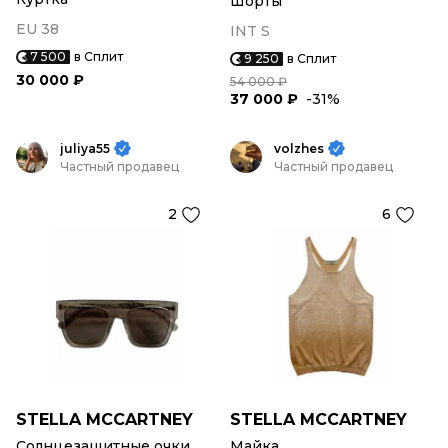
Шорты
EU 38
INT S
7 500
в Сплит
9 250
в Сплит
30 000 ₽
54 000 ₽
37 000 ₽
-31%
juliya55
volzhes
Частный продавец
Частный продавец
2
6
STELLA MCCARTNEY
STELLA MCCARTNEY
Солнцезащитные очки
Майка