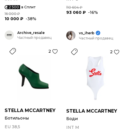
2 500
в Сплит
110 604 ₽
93 060 ₽
-16%
16 000 ₽
10 000 ₽
-38%
Archive_resale
vs_iherb
Частный продавец
Частный продавец
2
2
STELLA MCCARTNEY
STELLA MCCARTNEY
Ботильоны
Боди
EU 38,5
INT M