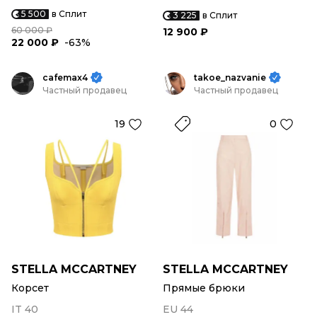
5 500
в Сплит
3 225
в Сплит
60 000 ₽
12 900 ₽
22 000 ₽
-63%
cafemax4
takoe_nazvanie
Частный продавец
Частный продавец
19
0
STELLA MCCARTNEY
STELLA MCCARTNEY
Корсет
Прямые брюки
IT 40
EU 44