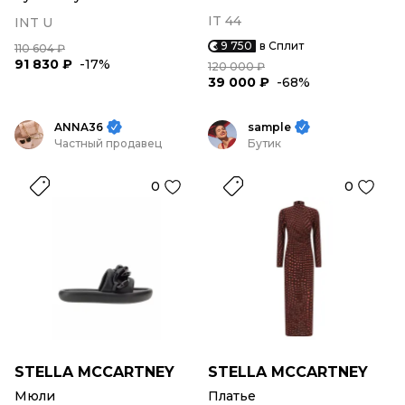
IT 44
INT U
9 750
в Сплит
110 604 ₽
91 830 ₽
-17%
120 000 ₽
39 000 ₽
-68%
ANNA36
sample
Частный продавец
Бутик
0
0
STELLA MCCARTNEY
STELLA MCCARTNEY
Мюли
Платье