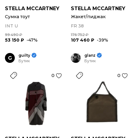
STELLA MCCARTNEY
STELLA MCCARTNEY
Сумка тоут
Жакет/пиджак
INT U
FR 38
99 490 ₽
176 752 ₽
53 150 ₽
-47%
107 460 ₽
-39%
guilty
glanz
G
Бутик
Бутик
0
0