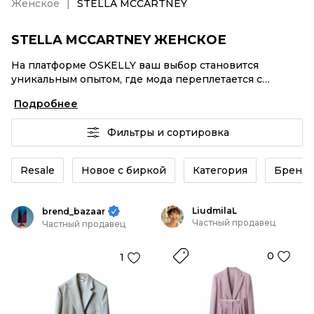
Женское
STELLA MCCARTNEY
STELLA MCCARTNEY ЖЕНСКОЕ
На платформе OSKELLY ваш выбор становится
уникальным опытом, где мода переплетается с
комфортным шопингом. Мировые бренды,
Подробнее
аутентификация каждого заказа – STELLA
MCCARTNEY Женское от селлеров OSKELLY с быстрой
Фильтры и сортировка
доставкой по России. Ваш стиль не ждет, и мы тоже!
Винтажные изделия или STELLA MCCARTNEY
Женское из новых коллекций – заказывайте на сайте
Resale
Новое с биркой
Категория
Бренд
или в приложении OSKELLY с целой экосистемой
инструментов.
LiudmilaL
brend_bazaar
Частный продавец
Частный продавец
0
1