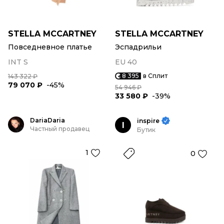
STELLA MCCARTNEY
STELLA MCCARTNEY
Повседневное платье
Эспадрильи
INT S
EU 40
8 395
в Сплит
143 322 ₽
79 070 ₽
-45%
54 946 ₽
33 580 ₽
-39%
DariaDaria
inspire
I
Частный продавец
Бутик
1
0