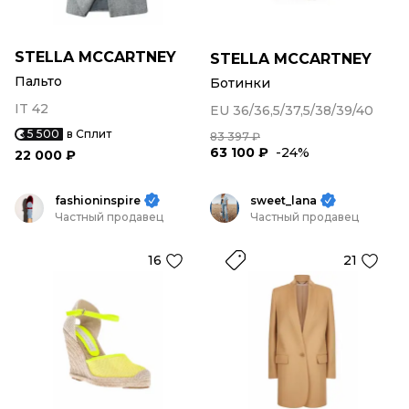
STELLA MCCARTNEY
STELLA MCCARTNEY
Пальто
Ботинки
IT 42
EU 36/36,5/37,5/38/39/40
5 500
в Сплит
83 397 ₽
63 100 ₽
-24%
22 000 ₽
fashioninspire
sweet_lana
Частный продавец
Частный продавец
16
21