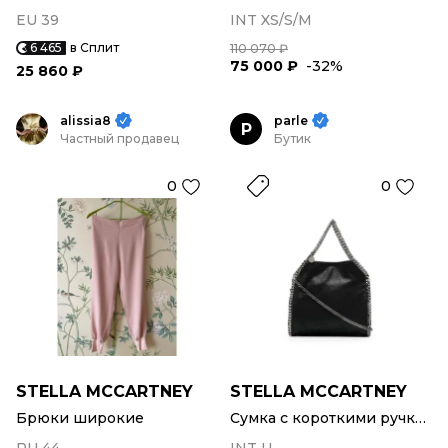
EU 39
INT XS/S/M
6 465
в Сплит
110 070 ₽
75 000 ₽
-32%
25 860 ₽
alissia8
parle
P
Частный продавец
Бутик
0
0
STELLA MCCARTNEY
STELLA MCCARTNEY
Брюки широкие
Сумка с короткими ручками