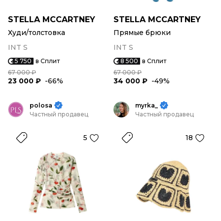
STELLA MCCARTNEY
STELLA MCCARTNEY
Худи/толстовка
Прямые брюки
INT S
INT S
5 750
в Сплит
8 500
в Сплит
67 000 ₽
67 000 ₽
23 000 ₽
-66%
34 000 ₽
-49%
polosa
myrka_
Частный продавец
Частный продавец
5
18