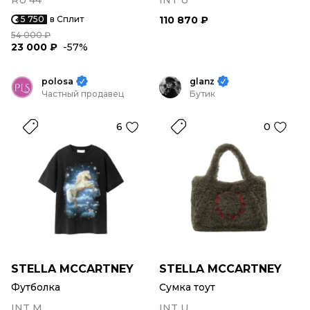
RU 44
INT U
5 750
в Сплит
110 870 ₽
54 000 ₽
23 000 ₽
-57%
polosa
glanz
Частный продавец
Бутик
6
0
STELLA MCCARTNEY
STELLA MCCARTNEY
Футболка
Сумка тоут
INT M
INT U