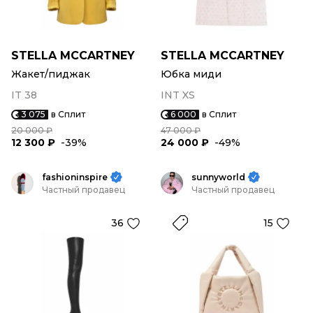
STELLA MCCARTNEY
STELLA MCCARTNEY
Жакет/пиджак
Юбка миди
IT 38
INT XS
3 075
в Сплит
6 000
в Сплит
20 000 ₽
47 000 ₽
12 300 ₽
-39%
24 000 ₽
-49%
fashioninspire
sunnyworld
Частный продавец
Частный продавец
36
15