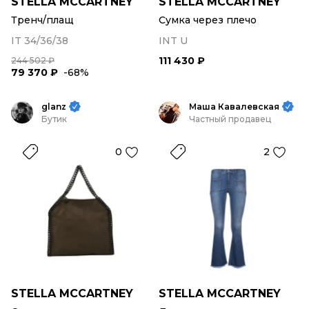
STELLA MCCARTNEY
STELLA MCCARTNEY
Тренч/плащ
Сумка через плечо
IT 34/36/38
INT U
111 430 ₽
244 502 ₽
79 370 ₽
-68%
glanz
Маша Кавалевская
Бутик
Частный продавец
0
2
STELLA MCCARTNEY
STELLA MCCARTNEY