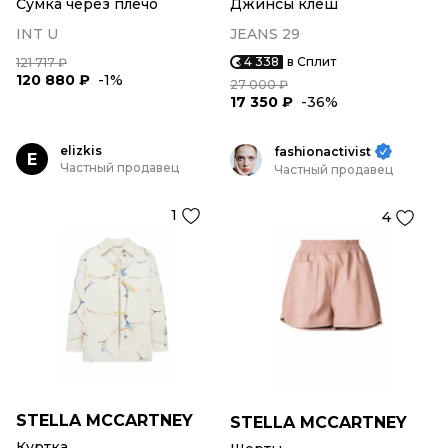
Сумка через плечо
Джинсы клеш
INT U
JEANS 29
4 338
в Сплит
121 717 ₽
120 880 ₽
-1%
27 000 ₽
17 350 ₽
-36%
elizkis
fashionactivist
E
Частный продавец
Частный продавец
1
4
STELLA MCCARTNEY
STELLA MCCARTNEY
Куртка