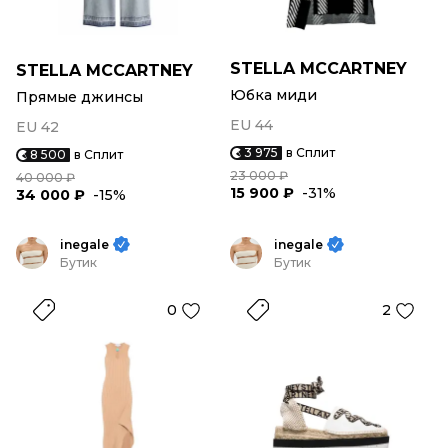
STELLA MCCARTNEY
STELLA MCCARTNEY
Юбка миди
Прямые джинсы
EU 44
EU 42
3 975
в Сплит
8 500
в Сплит
23 000 ₽
40 000 ₽
15 900 ₽
-31%
34 000 ₽
-15%
inegale
inegale
Бутик
Бутик
0
2