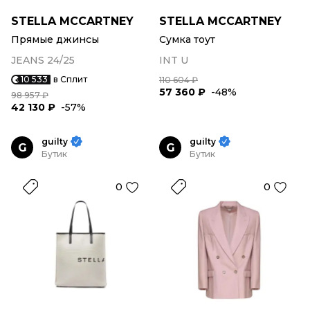
STELLA MCCARTNEY
STELLA MCCARTNEY
Прямые джинсы
Сумка тоут
JEANS 24/25
INT U
10 533
в Сплит
110 604 ₽
57 360 ₽
-48%
98 957 ₽
42 130 ₽
-57%
guilty
guilty
G
G
Бутик
Бутик
0
0