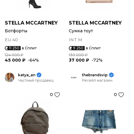
STELLA MCCARTNEY
STELLA MCCARTNEY
Ботфорты
Сумка тоут
EU 40
INT M
11 250
в Сплит
9 250
в Сплит
124 000 ₽
130 000 ₽
45 000 ₽
-64%
37 000 ₽
-72%
katya_an
thebrandsvip
Частный продавец
Ресейл магазин
0
0