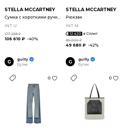
STELLA MCCARTNEY
STELLA MCCARTNEY
Сумка с короткими ручками
Рюкзак
INT U
INT M
12 420
в Сплит
177 286 ₽
106 610 ₽
-40%
85 000 ₽
49 680 ₽
-42%
guilty
guilty
G
G
Бутик
Бутик
0
0