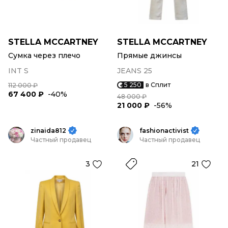
STELLA MCCARTNEY
STELLA MCCARTNEY
Сумка через плечо
Прямые джинсы
INT S
JEANS 25
5 250
в Сплит
112 000 ₽
67 400 ₽
-40%
48 000 ₽
21 000 ₽
-56%
zinaida812
fashionactivist
Частный продавец
Частный продавец
3
21