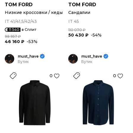
TOM FORD
TOM FORD
Низкие кроссовки / кеды
Сандалии
IT 41/41,5/42/43
IT 45
11 540
в Сплит
110 070 ₽
50 430 ₽
-54%
98 957 ₽
46 160 ₽
-53%
must_have
must_have
Бутик
Бутик
0
0