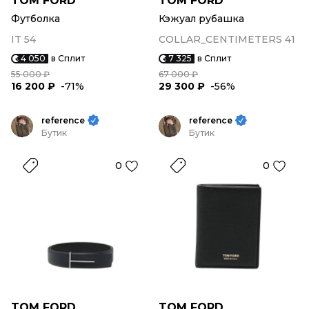
TOM FORD
TOM FORD
Футболка
Кэжуал рубашка
IT 54
COLLAR_CENTIMETERS 41
4 050
в Сплит
7 325
в Сплит
55 000 ₽
67 000 ₽
16 200 ₽
-71%
29 300 ₽
-56%
reference
reference
Бутик
Бутик
0
0
TOM FORD
TOM FORD