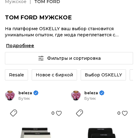
Мужское
TOM FORD
TOM FORD МУЖСКОЕ
На платформе OSKELLY ваш выбор становится
уникальным опытом, где мода переплетается с
комфортным шопингом. Мировые бренды,
Подробнее
аутентификация каждого заказа – TOM FORD
Мужское от селлеров OSKELLY с быстрой доставкой
Фильтры и сортировка
по России. Ваш стиль не ждет, и мы тоже! Винтажные
изделия или TOM FORD Мужское из новых
коллекций – заказывайте на сайте или в приложении
Resale
Новое с биркой
Выбор OSKELLY
К
OSKELLY с целой экосистемой инструментов.
beleza
beleza
Бутик
Бутик
0
0