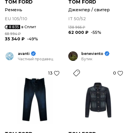
TOM FORD
TOM FORD
Ремень
Джемпер / свитер
EU 105/110
IT 50/52
8 835
в Сплит
138 966 ₽
62 000 ₽
-55%
68 994 ₽
35 340 ₽
-49%
avanti
beneviento
Частный продавец
Бутик
13
0