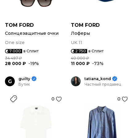
TOM FORD
TOM FORD
Солнцезащитные очки
Лоферы
One size
UK 11
7 000
в Сплит
2 750
в Сплит
34 497 ₽
40 000 ₽
28 000 ₽
-19%
11 000 ₽
-73%
guilty
tatiana_kond
G
Бутик
Частный продавец
0
0