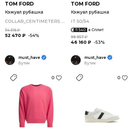
TOM FORD
TOM FORD
Кэжуал рубашка
Кэжуал рубашка
COLLAR_CENTIMETERS 40/41/43
IT 50/54
11 540
в Сплит
114 516 ₽
52 470 ₽
-54%
98 957 ₽
46 160 ₽
-53%
must_have
must_have
Бутик
Бутик
0
0