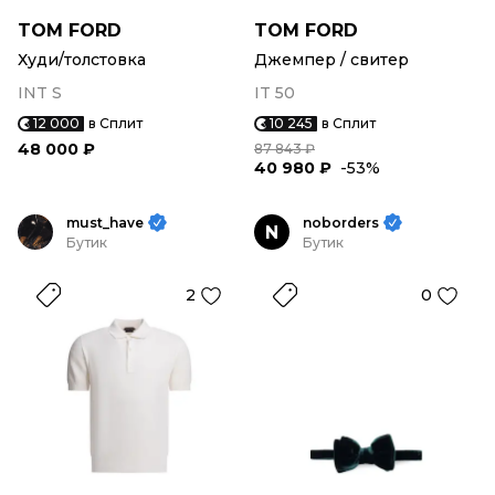
TOM FORD
TOM FORD
Худи/толстовка
Джемпер / свитер
INT S
IT 50
12 000
в Сплит
10 245
в Сплит
48 000 ₽
87 843 ₽
40 980 ₽
-53%
must_have
noborders
N
Бутик
Бутик
2
0