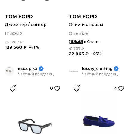
TOM FORD
TOM FORD
Джемпер / свитер
Очки и оправы
IT 50/52
One size
5 716
в Сплит
221 207 ₽
129 560 ₽
-41%
41 737 ₽
22 863 ₽
-45%
maxopika
luxury_clothing
Частный продавец
Частный продавец
0
4