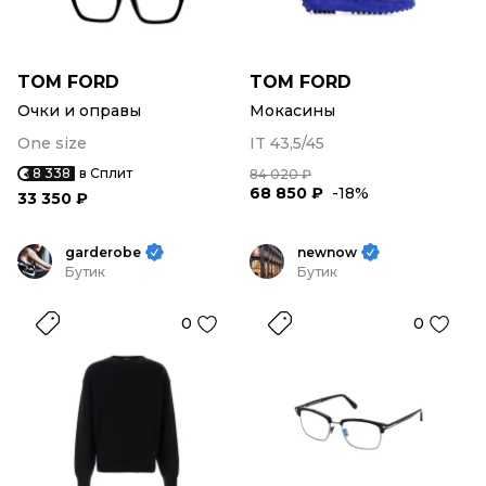
TOM FORD
TOM FORD
Очки и оправы
Мокасины
One size
IT 43,5/45
8 338
в Сплит
84 020 ₽
68 850 ₽
-18%
33 350 ₽
garderobe
newnow
Бутик
Бутик
0
0