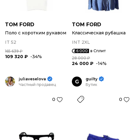
TOM FORD
TOM FORD
Поло с коротким рукавом
Классическая рубашка
IT 52
INT 2XL
6 000
в Сплит
165 639 ₽
109 320 ₽
-34%
28 000 ₽
24 000 ₽
-14%
juliaveselova
guilty
G
Частный продавец
Бутик
0
0