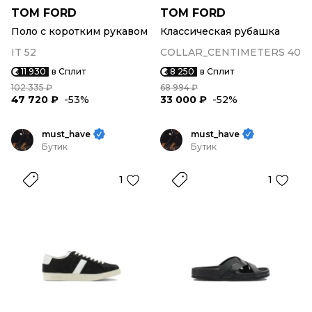
TOM FORD
TOM FORD
Поло с коротким рукавом
Классическая рубашка
IT 52
COLLAR_CENTIMETERS 40
11 930
в Сплит
8 250
в Сплит
102 335 ₽
68 994 ₽
47 720 ₽
-53%
33 000 ₽
-52%
must_have
must_have
Бутик
Бутик
1
1