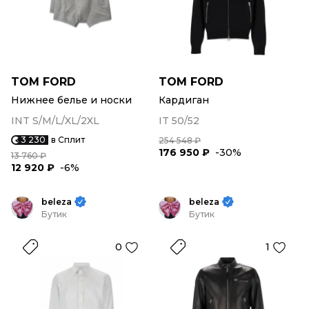
TOM FORD
TOM FORD
Нижнее белье и носки
Кардиган
INT S/M/L/XL/2XL
IT 50/52
3 230
в Сплит
254 548 ₽
176 950 ₽
-30%
13 760 ₽
12 920 ₽
-6%
beleza
beleza
Бутик
Бутик
0
1