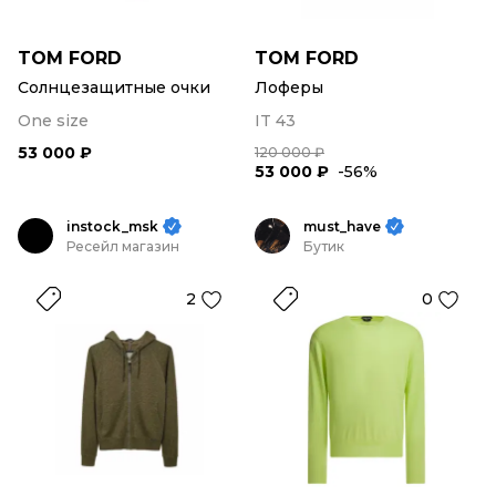
TOM FORD
TOM FORD
Солнцезащитные очки
Лоферы
One size
IT 43
53 000 ₽
120 000 ₽
53 000 ₽
-56%
instock_msk
must_have
Ресейл магазин
Бутик
2
0