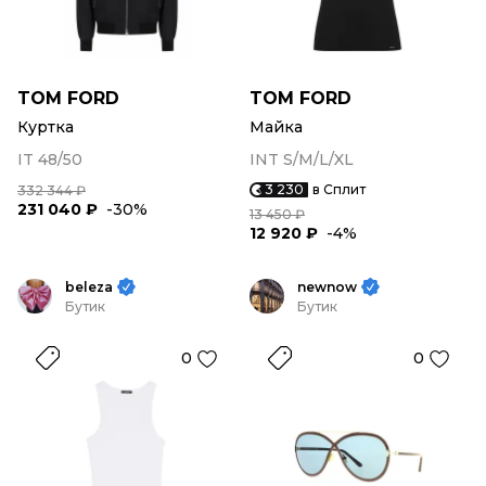
TOM FORD
TOM FORD
Куртка
Майка
IT 48/50
INT S/M/L/XL
3 230
в Сплит
332 344 ₽
231 040 ₽
-30%
13 450 ₽
12 920 ₽
-4%
beleza
newnow
Бутик
Бутик
0
0