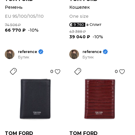
Ремень
Кошелек
EU 95/100/105/110
One size
9 760
в Сплит
74 506 ₽
66 770 ₽
-10%
43 388 ₽
39 040 ₽
-10%
reference
reference
Бутик
Бутик
0
0
TOM FORD
TOM FORD