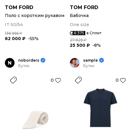
TOM FORD
TOM FORD
Поло с коротким рукавом
Бабочка
IT 50/54
One size
6 375
в Сплит
138 966 ₽
62 000 ₽
-55%
27 829 ₽
25 500 ₽
-8%
noborders
sample
N
Бутик
Бутик
0
0