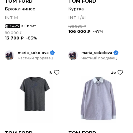
TOM FORD
TOM FORD
Брюки чинос
Куртка
INT M
INT L/XL
3 425
в Сплит
198 980 ₽
106 000 ₽
-47%
80 000 ₽
13 700 ₽
-83%
maria_sokolova
maria_sokolova
Частный продавец
Частный продавец
16
26