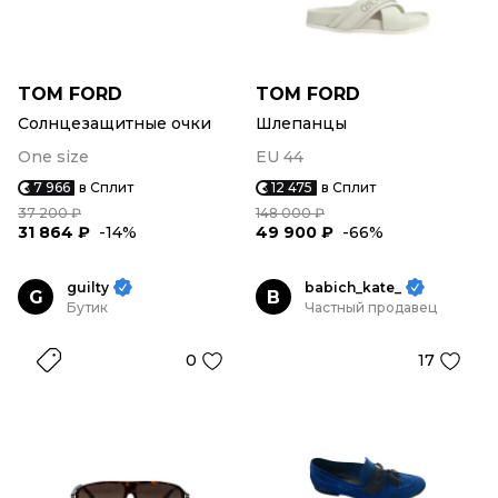
TOM FORD
TOM FORD
Солнцезащитные очки
Шлепанцы
One size
EU 44
7 966
в Сплит
12 475
в Сплит
37 200 ₽
148 000 ₽
31 864 ₽
-14%
49 900 ₽
-66%
guilty
babich_kate_
G
B
Бутик
Частный продавец
0
17