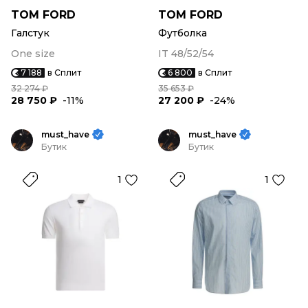
TOM FORD
TOM FORD
Галстук
Футболка
One size
IT 48/52/54
7 188
в Сплит
6 800
в Сплит
32 274 ₽
35 653 ₽
28 750 ₽
-11%
27 200 ₽
-24%
must_have
must_have
Бутик
Бутик
1
1