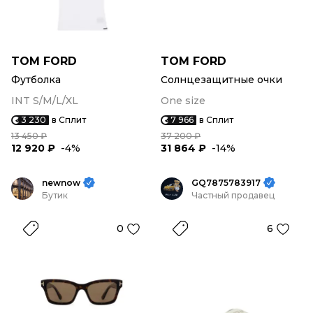
TOM FORD
TOM FORD
Футболка
Солнцезащитные очки
INT S/M/L/XL
One size
3 230
в Сплит
7 966
в Сплит
13 450 ₽
37 200 ₽
12 920 ₽
-4%
31 864 ₽
-14%
newnow
GQ7875783917
Бутик
Частный продавец
0
6