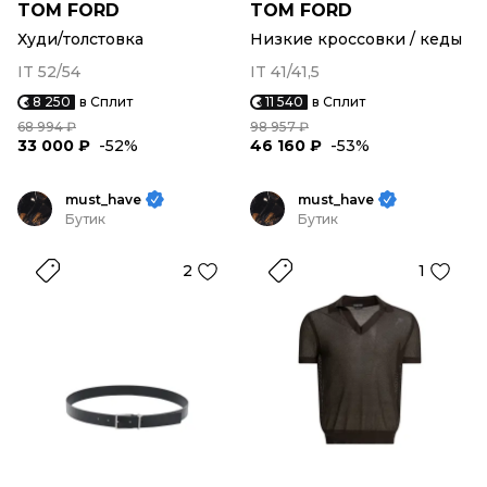
TOM FORD
TOM FORD
Худи/толстовка
Низкие кроссовки / кеды
IT 52/54
IT 41/41,5
8 250
в Сплит
11 540
в Сплит
68 994 ₽
98 957 ₽
33 000 ₽
-52%
46 160 ₽
-53%
must_have
must_have
Бутик
Бутик
2
1