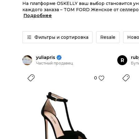
На платформе OSKELLY ваш выбор становится у
каждого заказа – TOM FORD Женское от селлеро
Подробнее
FORD Женское из новых коллекций – заказывайт
Фильтры и сортировка
Resale
Ново
yuliapris
rub
R
Частный продавец
Бут
0