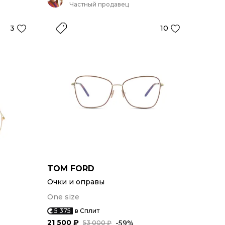
Частный продавец
3
10
TOM FORD
Очки и оправы
One size
5 375
в Сплит
21 500 ₽
-59%
53 000 ₽