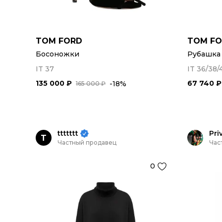
TOM FORD
TOM F
Босоножки
Рубашка
IT 37
IT 36/38/
135 000 ₽
67 740 ₽
-18%
165 000 ₽
ttttttt
Pri
T
Частный продавец
Час
0