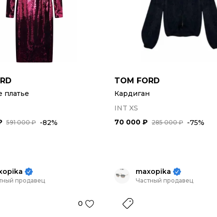
ORD
TOM FORD
 платье
Кардиган
INT XS
₽
70 000 ₽
-82%
-75%
591 000 ₽
285 000 ₽
xopika
maxopika
тный продавец
Частный продавец
0