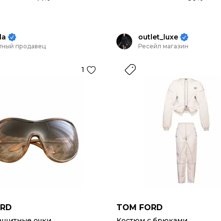
la
outlet_luxe
тный продавец
Ресейл магазин
1
ORD
TOM FORD
ащитные очки
Костюм с брюками