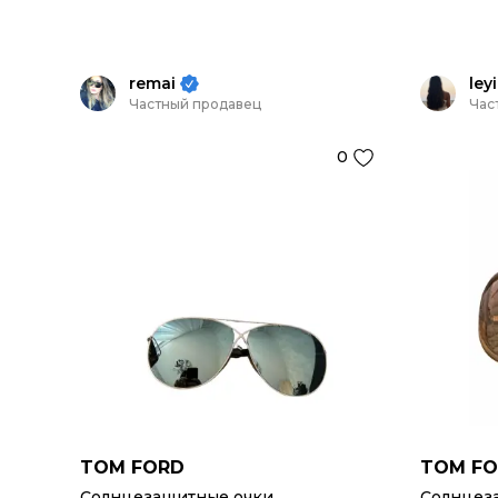
remai
leyi
Частный продавец
Час
0
TOM FORD
TOM F
Солнцезащитные очки
Солнцез