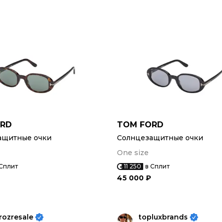
ORD
TOM FORD
ащитные очки
Солнцезащитные очки
One size
 Сплит
11 250
в Сплит
45 000 ₽
ozresale
topluxbrands