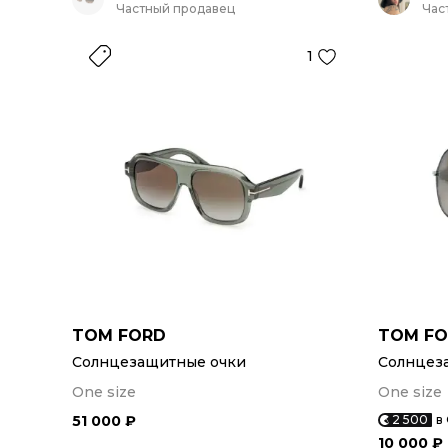
Частный продавец
Час
1
TOM FORD
TOM F
Солнцезащитные очки
Солнцез
One size
One size
51 000 ₽
2 500
в
10 000 ₽