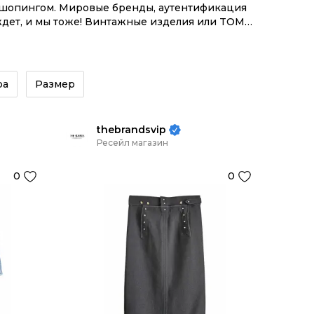
м шопингом. Мировые бренды, аутентификация
ждет, и мы тоже! Винтажные изделия или TOM
ой инструментов.
ра
Размер
thebrandsvip
Ресейл магазин
0
0