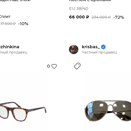
EU 38/40
Сплит
66 000 ₽
-72%
234 000 ₽
-10%
17 500 ₽
zhinkina
krisbas_
тный продавец
Частный продавец
0