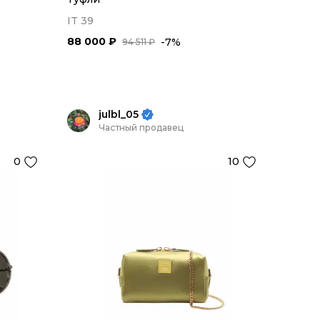
IT 39
88 000 ₽
-7%
94 511 ₽
julbl_05
Частный продавец
0
10