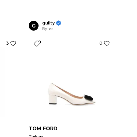
guilty
G
Бутик
3
0
TOM FORD
Туфли