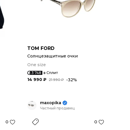
TOM FORD
Солнцезащитные очки
One size
3 748
в Сплит
14 990 ₽
-32%
21 990 ₽
maxopika
Частный продавец
0
0