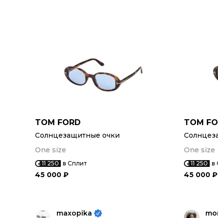
TOM FORD
TOM F
Солнцезащитные очки
Солнцез
One size
One size
11 250
в Сплит
11 250
в
45 000 ₽
45 000 ₽
maxopika
mor