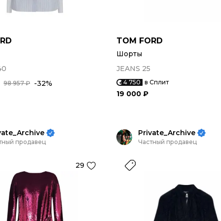
ORD
TOM FORD
Шорты
40
JEANS 25
4 750
в Сплит
-32%
98 957 ₽
19 000 ₽
vate_Archive
Private_Archive
тный продавец
Частный продавец
29