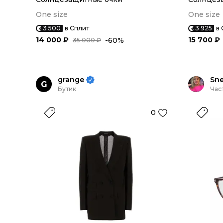
One size
One size
3 500
в Сплит
3 925
в 
14 000 ₽
15 700 ₽
-60%
35 000 ₽
grange
Sne
G
Бутик
Час
0