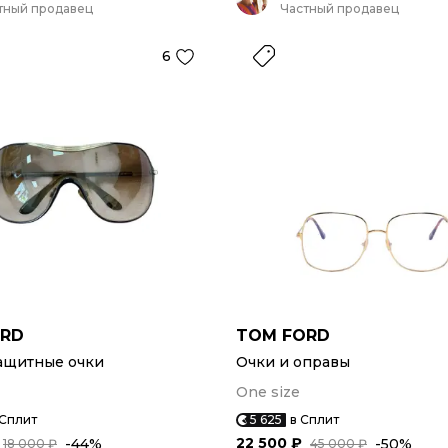
тный продавец
Частный продавец
6
ORD
TOM FORD
ащитные очки
Очки и оправы
One size
 Сплит
5 625
в Сплит
22 500 ₽
-44%
-50%
18 000 ₽
45 000 ₽