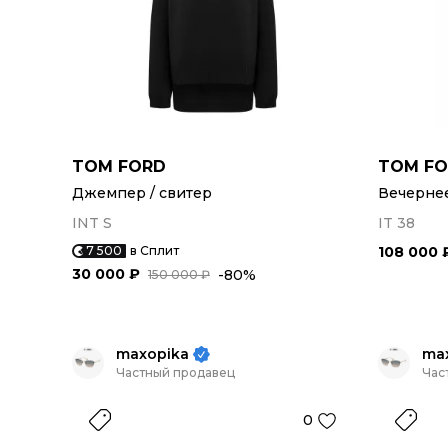
TOM FORD
TOM F
Джемпер / свитер
Вечернее
INT S
IT 38
7 500
в Сплит
108 000 
30 000 ₽
-80%
150 000 ₽
maxopika
ma
Частный продавец
Час
0