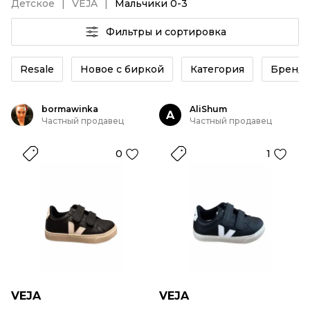
Детское
VEJA
Мальчики 0-3
Фильтры и сортировка
Resale
Новое с биркой
Категория
Бренд
bormawinka
AliShum
A
Частный продавец
Частный продавец
0
1
VEJA
VEJA