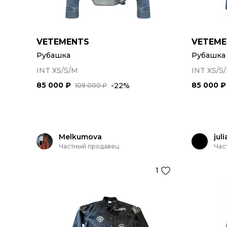
VETEMENTS
VETEME
Рубашка
Рубашка
INT XS/S/M
INT XS/S
85 000 ₽
85 000 ₽
-22%
109 000 ₽
Melkumova
jul
Частный продавец
Час
1