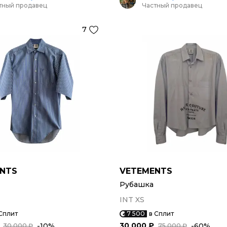
тный продавец
Частный продавец
7
NTS
VETEMENTS
Рубашка
INT XS
Сплит
7 500
в Сплит
30 000 ₽
-10%
-60%
30 000 ₽
75 000 ₽