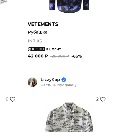
VETEMENTS
Рубашка
INT XS
10 500
в Сплит
42 000 ₽
-65%
120 000 ₽
LizzyKap
Частный продавец
0
2