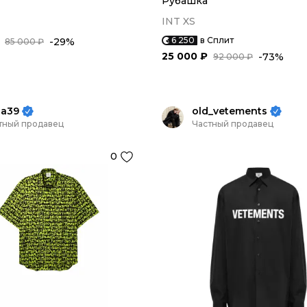
Рубашка
INT XS
6 250
в Сплит
-29%
85 000 ₽
25 000 ₽
-73%
92 000 ₽
na39
old_vetements
тный продавец
Частный продавец
0