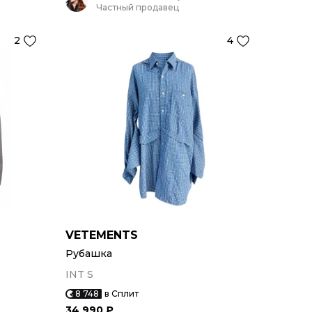
Частный продавец
2
4
VETEMENTS
Рубашка
INT S
8 748
в Сплит
34 990 ₽