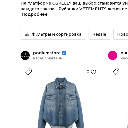
На платформе OSKELLY ваш выбор становится у
каждого заказа – Рубашки VETEMENTS женские о
Подробнее
или Рубашки VETEMENTS женские из новых колле
Фильтры и сортировка
Resale
Ново
podiumstore
pu
Ресейл магазин
Рес
0