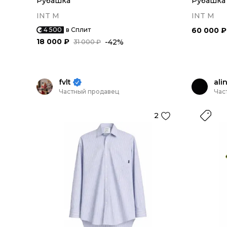
Рубашка
Рубашка
INT M
INT M
4 500
в Сплит
60 000 ₽
18 000 ₽
-42%
31 000 ₽
fvlt
ali
Частный продавец
Час
2