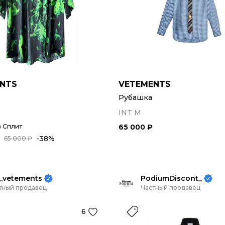
NTS
VETEMENTS
Рубашка
INT M
в Сплит
65 000 ₽
-38%
65 000 ₽
_vetements
PodiumDiscont_
тный продавец
Частный продавец
6