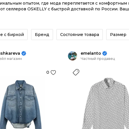
никальным опытом, где мода переплетается с комфортны
т селлеров OSKELLY с быстрой доставкой по России. Ваш 
кций – заказывайте на сайте или в приложении OSKELLY
е с биркой
Бренд
Состояние товара
Размер
ushkareva
emelanto
ейл магазин
Частный продавец
0