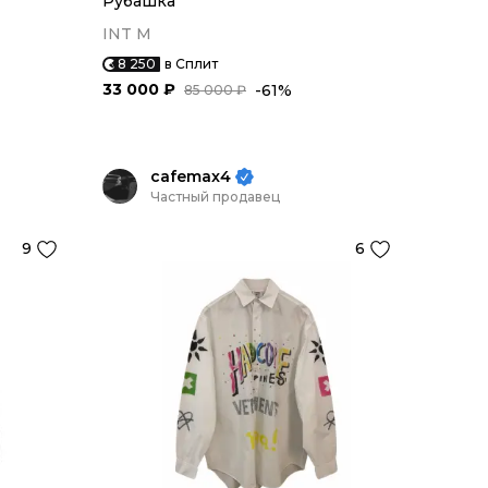
Рубашка
INT M
8 250
в Сплит
33 000 ₽
-61%
85 000 ₽
cafemax4
Частный продавец
9
6