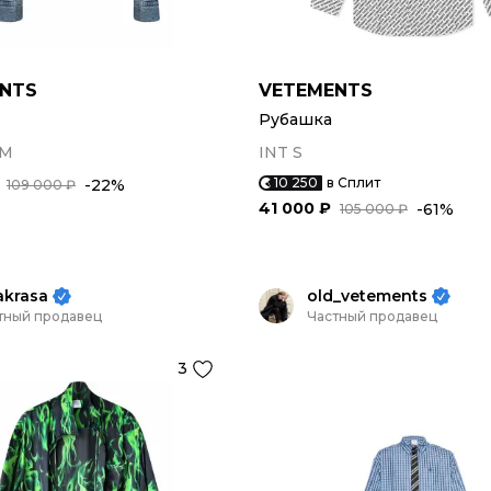
NTS
VETEMENTS
Рубашка
/M
INT S
10 250
в Сплит
-22%
109 000 ₽
41 000 ₽
-61%
105 000 ₽
iakrasa
old_vetements
тный продавец
Частный продавец
3