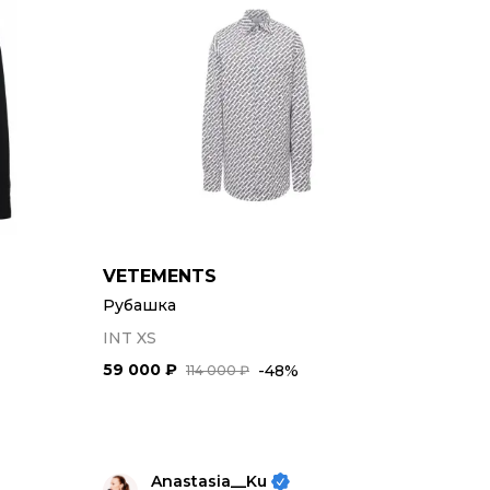
VETEMENTS
Рубашка
INT XS
59 000 ₽
-48%
114 000 ₽
Anastasia__Ku