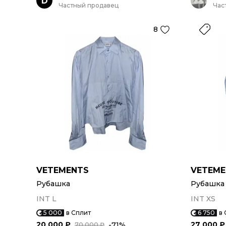
D
Частный продавец
Час
8
VETEMENTS
VETEME
Рубашка
Рубашка
INT L
INT XS
5 000
в Сплит
6 750
в 
20 000 ₽
27 000 ₽
-71%
70 000 ₽