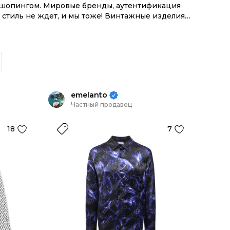
м шопингом. Мировые бренды, аутентификация
стиль не ждет, и мы тоже! Винтажные изделия
 с целой экосистемой инструментов.
emelanto
Частный продавец
18
7