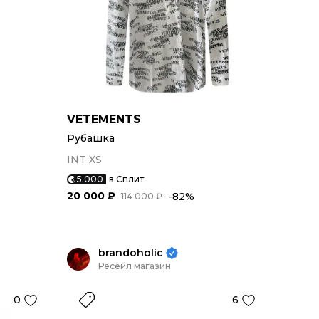
VETEMENTS
Рубашка
INT XS
5 000
в Сплит
20 000 ₽
-82%
114 000 ₽
brandoholic
Ресейл магазин
0
6