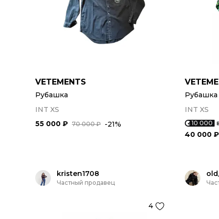
VETEMENTS
VETEME
Рубашка
Рубашка
INT XS
INT XS
55 000 ₽
10 000
-21%
70 000 ₽
40 000 ₽
kristen1708
old
Частный продавец
Час
4