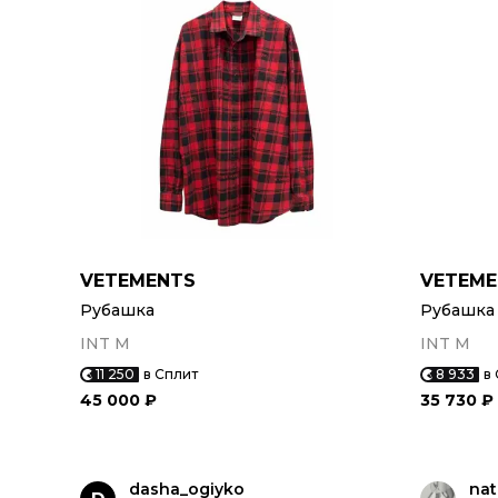
VETEMENTS
VETEME
Рубашка
Рубашка
INT M
INT M
11 250
в Сплит
8 933
в
45 000 ₽
35 730 ₽
dasha_ogiyko
nat