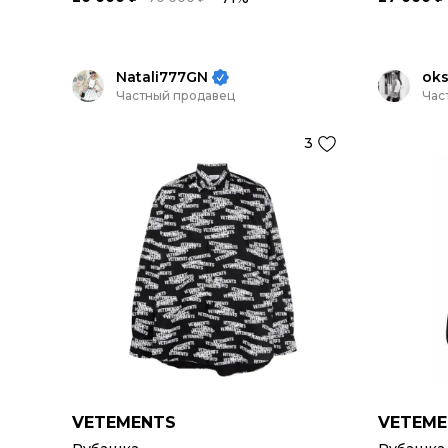
Natali777GN
ok
Частный продавец
Час
3
VETEMENTS
VETEME