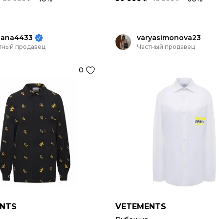
sana4433
varyasimonova23
тный продавец
Частный продавец
0
NTS
VETEMENTS