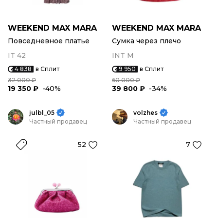
WEEKEND MAX MARA
WEEKEND MAX MARA
Повседневное платье
Сумка через плечо
IT 42
INT M
4 838
в Сплит
9 950
в Сплит
32 000 ₽
60 000 ₽
19 350 ₽
-40%
39 800 ₽
-34%
julbl_05
volzhes
Частный продавец
Частный продавец
52
7