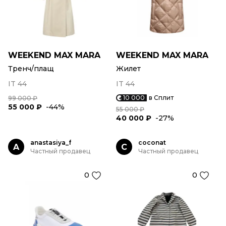
WEEKEND MAX MARA
WEEKEND MAX MARA
Тренч/плащ
Жилет
IT 44
IT 44
10 000
в Сплит
99 000 ₽
55 000 ₽
-44%
55 000 ₽
40 000 ₽
-27%
anastasiya_f
coconat
A
C
Частный продавец
Частный продавец
0
0