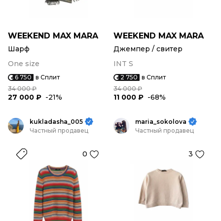
WEEKEND MAX MARA
WEEKEND MAX MARA
Шарф
Джемпер / свитер
One size
INT S
6 750
в Сплит
2 750
в Сплит
34 000 ₽
34 000 ₽
27 000 ₽
-21%
11 000 ₽
-68%
kukladasha_005
maria_sokolova
Частный продавец
Частный продавец
0
3