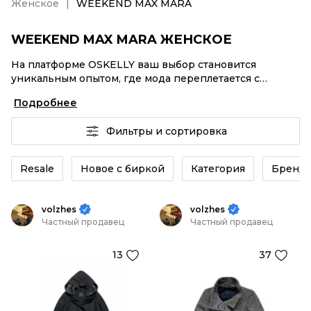
Женское
WEEKEND MAX MARA
WEEKEND MAX MARA ЖЕНСКОЕ
На платформе OSKELLY ваш выбор становится
уникальным опытом, где мода переплетается с
комфортным шопингом. Мировые бренды,
Подробнее
аутентификация каждого заказа – WEEKEND MAX
MARA Женское от селлеров OSKELLY с быстрой
Фильтры и сортировка
доставкой по России. Ваш стиль не ждет, и мы тоже!
Винтажные изделия или WEEKEND MAX MARA
Женское из новых коллекций – заказывайте на сайте
Resale
Новое с биркой
Категория
Бренд
или в приложении OSKELLY с целой экосистемой
инструментов.
volzhes
volzhes
Частный продавец
Частный продавец
13
37