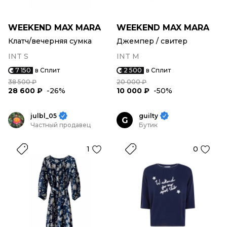
WEEKEND MAX MARA
WEEKEND MAX MARA
Клатч/вечерняя сумка
Джемпер / свитер
INT S
INT M
7 150
в Сплит
2 500
в Сплит
38 500 ₽
20 000 ₽
28 600 ₽
-26%
10 000 ₽
-50%
julbl_05
guilty
G
Частный продавец
Бутик
1
0