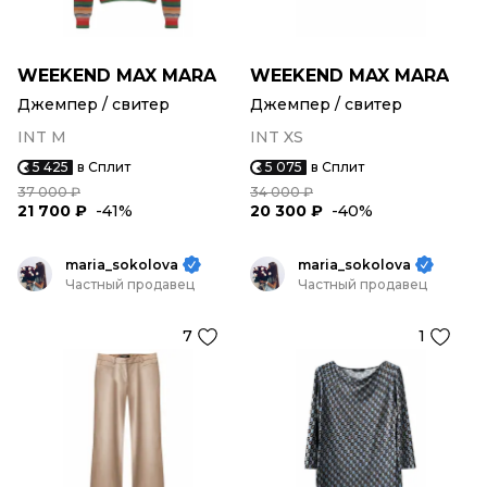
WEEKEND MAX MARA
WEEKEND MAX MARA
Джемпер / свитер
Джемпер / свитер
INT M
INT XS
5 425
в Сплит
5 075
в Сплит
37 000 ₽
34 000 ₽
21 700 ₽
-41%
20 300 ₽
-40%
maria_sokolova
maria_sokolova
Частный продавец
Частный продавец
7
1