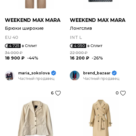
WEEKEND MAX MARA
WEEKEND MAX MARA
Брюки широкие
Лонгслив
EU 40
INT L
4 725
в Сплит
4 050
в Сплит
34 000 ₽
22 000 ₽
18 900 ₽
-44%
16 200 ₽
-26%
maria_sokolova
brend_bazaar
Частный продавец
Частный продавец
6
0