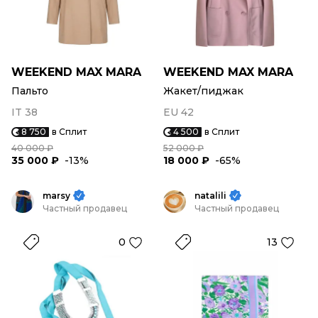
WEEKEND MAX MARA
WEEKEND MAX MARA
Пальто
Жакет/пиджак
IT 38
EU 42
8 750
в Сплит
4 500
в Сплит
40 000 ₽
52 000 ₽
35 000 ₽
-13%
18 000 ₽
-65%
marsy
natalili
Частный продавец
Частный продавец
0
13