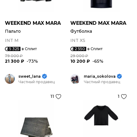
WEEKEND MAX MARA
WEEKEND MAX MARA
Пальто
Футболка
INT M
INT XS
5 325
в Сплит
2 550
в Сплит
79 000 ₽
29 000 ₽
21 300 ₽
-73%
10 200 ₽
-65%
sweet_lana
maria_sokolova
Частный продавец
Частный продавец
11
1