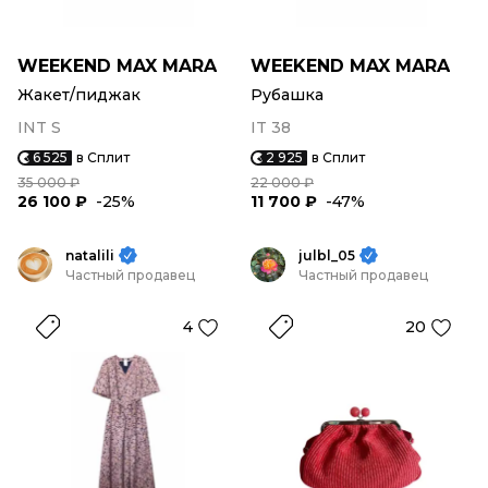
WEEKEND MAX MARA
WEEKEND MAX MARA
Жакет/пиджак
Рубашка
INT S
IT 38
6 525
в Сплит
2 925
в Сплит
35 000 ₽
22 000 ₽
26 100 ₽
-25%
11 700 ₽
-47%
natalili
julbl_05
Частный продавец
Частный продавец
4
20