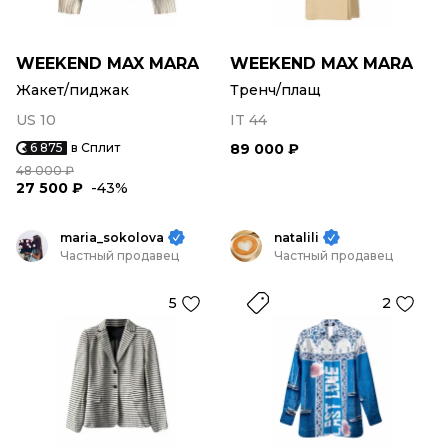
WEEKEND MAX MARA
WEEKEND MAX MARA
Жакет/пиджак
Тренч/плащ
US 10
IT 44
6 875
в Сплит
89 000 ₽
48 000 ₽
27 500 ₽
-43%
maria_sokolova
natalili
Частный продавец
Частный продавец
5
2