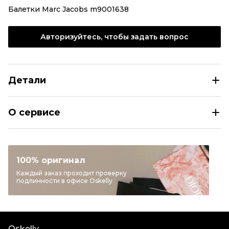
Балетки Marc Jacobs m9001638
Авторизуйтесь, чтобы задать вопрос
Детали
MARC JACOBS Черные балетки из лакированной кожи
О сервисе
Размер
EU 36,5
Раздел
Женское
Категория
Балетки
100% оригинал
Бренд
MARC JACOBS
Каждый заказ проходит проверку
подлинности в офисе Oskelly
Материал обуви
Лакированная кожа
Цвет
Черный
Состояние товара
Новое с биркой
Oskelly