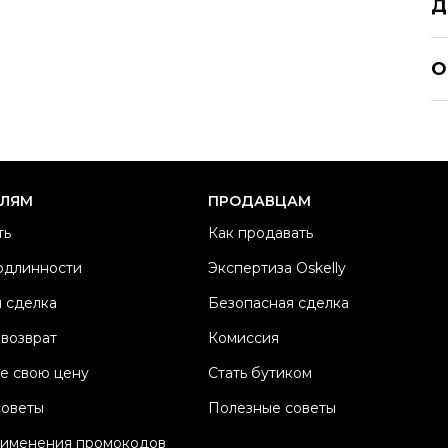
Д
GI
О
Р
Ра
Ка
Б
ЕЛЯМ
ПРОДАВЦАМ
М
ть
Как продавать
Ц
одлинности
Экспертиза Oskelly
Со
 сделка
Безопасная сделка
П
Os
 возврат
Комиссия
е свою цену
Стать бутиком
советы
Полезные советы
рименения промокодов