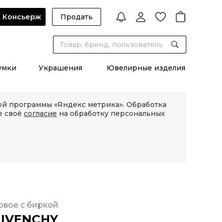
Консьерж
Продать
умки
Украшения
Ювелирные изделия
кой программы «Яндекс метрика». Обработка
е своё
согласие
на обработку персональных
овое с биркой
IVENCHY