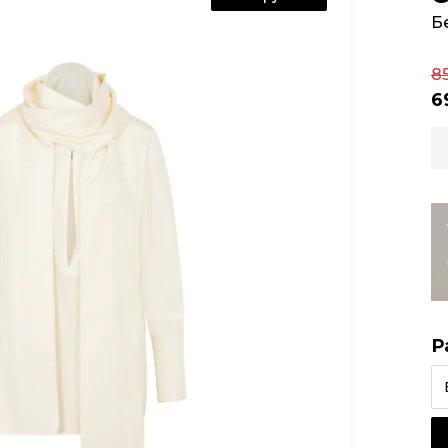
Б
8
6
Р