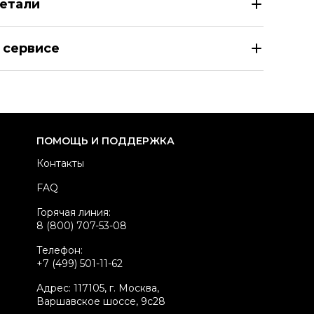
етали
VENCHY Бежевая шелковая блузы
 сервисе
азмер
FR 34
здел
Женское
тегория
Блузы
ренд
GIVENCHY
ПОМОЩЬ И ПОДДЕРЖКА
атериал одежды
Шелк
Контакты
вет
Бежевый
FAQ
стояние товара
Новое с биркой
Горячая линия:
родавец
Бутик
8 (800) 707-53-08
kelly ID
3174888
Телефон:
+7 (499) 501-11-62
Адрес: 117105, г. Москва,
Варшавское шоссе, 9с28