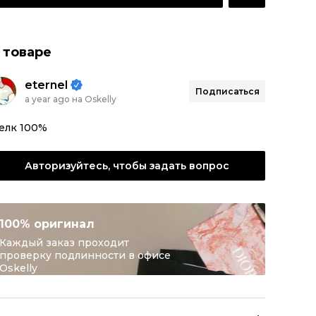
 товаре
eternel
Подписаться
a year ago на Oskelly
елк 100%
Авторизуйтесь, чтобы задать вопрос
100% оригинал
Каждый заказ проходит
проверку подлинности в офисе
Oskelly