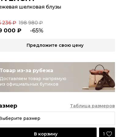
ежевая шелковая блузы
5 236 ₽
198 980 ₽
9 000 ₽
-65%
Предложите свою цену
Товар из-за рубежа
Доставляем товар напрямую
из официальных бутиков
азмер
Таблица размеров
Выберите размер
1
В корзину