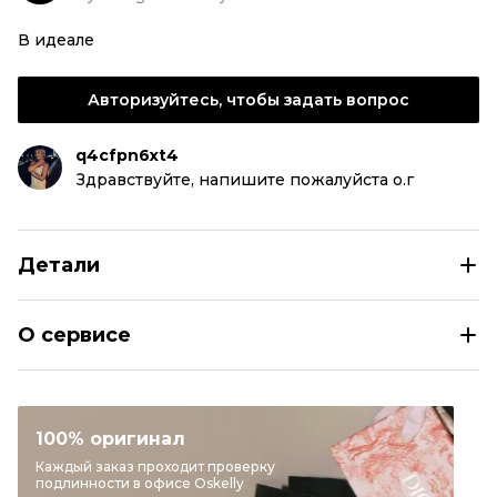
В идеале
Авторизуйтесь, чтобы задать вопрос
q4cfpn6xt4
Здравствуйте, напишите пожалуйста о.г
Детали
MOSCHINO Коралловая шелковая блузы
О сервисе
Размер
IT 38
Раздел
Женское
Категория
Блузы
100% оригинал
Бренд
MOSCHINO
Каждый заказ проходит проверку
подлинности в офисе Oskelly