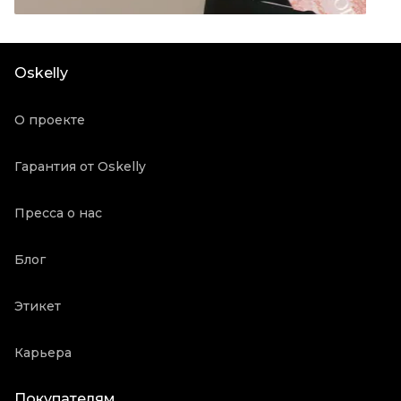
Материал одежды
Шелк
Цвет
Коралловый
Состояние товара
Отличное состояние
Oskelly
Продавец
Частный продавец
Oskelly ID
1119288
О проекте
Гарантия от Oskelly
Пресса о нас
Блог
Этикет
Карьера
Покупателям