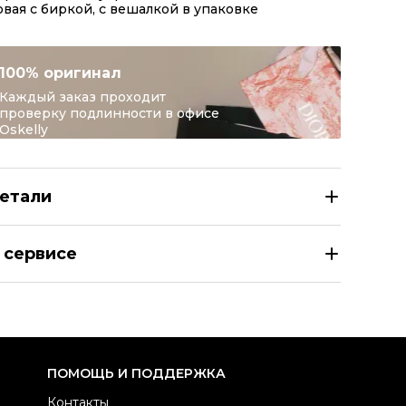
вая с биркой, с вешалкой в упаковке
100% оригинал
Каждый заказ проходит
проверку подлинности в офисе
Oskelly
етали
NKO Коричневая хлопковая блузы
 сервисе
здел
Женское
тегория
Блузы
ренд
PINKO
атериал одежды
Хлопок
ПОМОЩЬ И ПОДДЕРЖКА
вет
Коричневый
Контакты