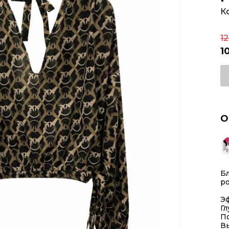
К
1
1
О
Бл
р
Эф
Г
По
В