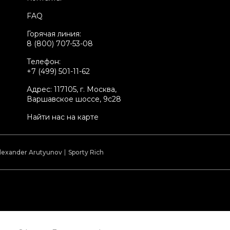
стояние товара
Новое с биркой
FAQ
родавец
Частный продавец
Горячая линия:
kelly ID
1569782
8 (800) 707-53-08
Телефон:
+7 (499) 501-11-62
Адрес: 117105, г. Москва,
Варшавское шоссе, 9с28
Найти нас на карте
lexander Arutyunov
Sporty Rich