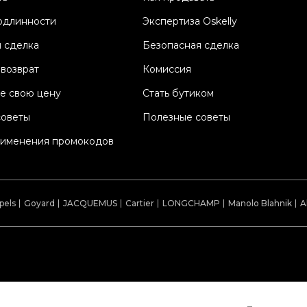
Со
одлинности
Экспертиза Oskelly
П
 сделка
Безопасная сделка
Os
 возврат
Комиссия
е свою цену
Стать бутиком
советы
Полезные советы
рименения промокодов
pels
Goyard
JACQUEMUS
Cartier
LONGCHAMP
Manolo Blahnik
A