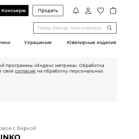
Консьерж
Продать
умки
Украшения
Ювелирные изделия
кой программы «Яндекс метрика». Обработка
е своё
согласие
на обработку персональных
овое с биркой
INKO