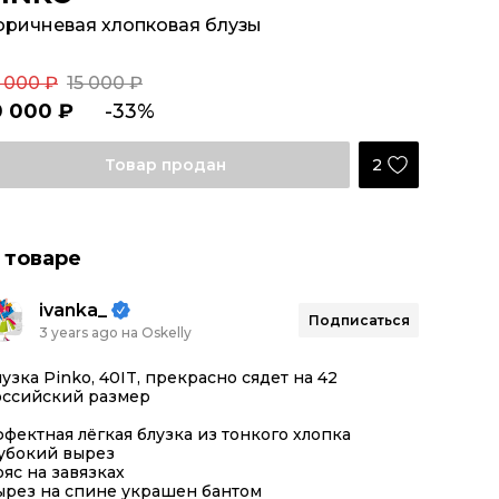
оричневая хлопковая блузы
2 000 ₽
15 000 ₽
0 000 ₽
-33%
2
Товар продан
 товаре
ivanka_
Подписаться
3 years ago на Oskelly
узка Pinko, 40IT, прекрасно сядет на 42
оссийский размер
фектная лёгкая блузка из тонкого хлопка
лубокий вырез
яс на завязках
ырез на спине украшен бантом