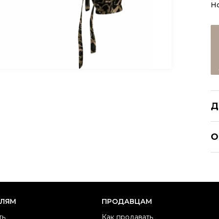
Но
Д
PI
О
Ра
Ка
Б
М
ЕЛЯМ
ПРОДАВЦАМ
Ц
ть
Как продавать