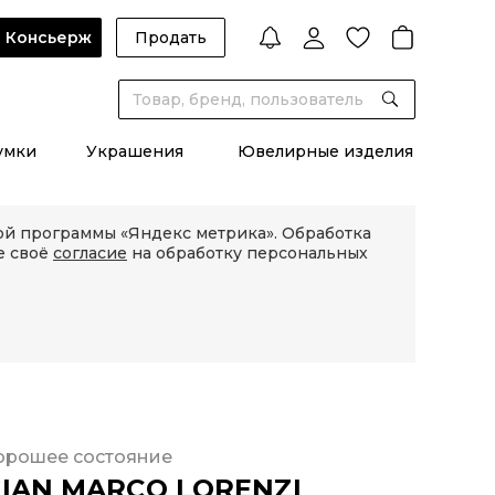
Консьерж
Продать
умки
Украшения
Ювелирные изделия
кой программы «Яндекс метрика». Обработка
е своё
согласие
на обработку персональных
орошее состояние
IAN MARCO LORENZI