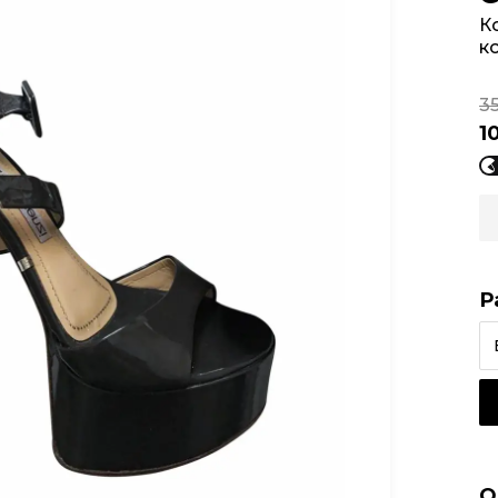
К
к
3
1
Р
О