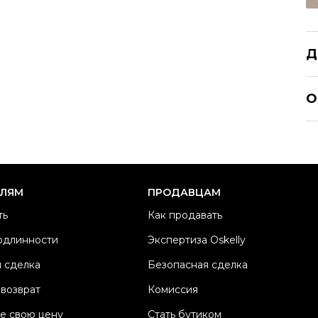
Д
G
О
Р
Ра
Ка
Б
ЕЛЯМ
ПРОДАВЦАМ
Ма
ть
Как продавать
Ц
одлинности
Экспертиза Oskelly
К
 сделка
Безопасная сделка
Со
П
 возврат
Комиссия
Os
е свою цену
Стать бутиком