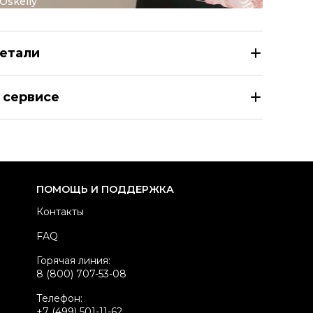
Oskelly
етали
IAN MARCO LORENZI Коричневые босоножки из лакирова
 сервисе
азмер
RU 38,5
здел
Женское
тегория
Босоножки
ренд
GIAN MARCO LORENZI
ПОМОЩЬ И ПОДДЕРЖКА
териал обуви
Лакированная кожа
Контакты
вет
Коричневый
FAQ
оробка
Да
Горячая линия:
стояние товара
Хорошее состояние
8 (800) 707-53-08
родавец
Частный продавец
Телефон:
kelly ID
72447
+7 (499) 501-11-62