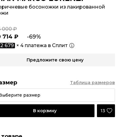
оричневые босоножки из лакированной
ожи
5 000 ₽
0 714 ₽
-69%
2 679
× 4 платежа в Сплит
Предложите свою цену
азмер
Таблица размеров
Выберите размер
13
В корзину
 товаре