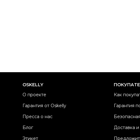
OSKELLY
ПОКУПАТ
О проекте
Как покупа
Гарантия от Oskelly
Гарантия п
Пресса о нас
Безопасная
Блог
Доставка и
Этикет
Предложит