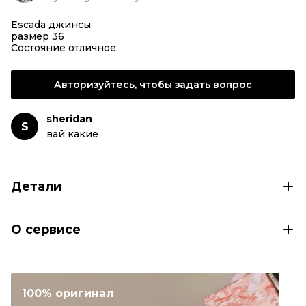
Escada джинсы
размер 36
Состояние отличное
Авторизуйтесь, чтобы задать вопрос
sheridan
S
вай какие
Детали
ESCADA Серые хлопко-эластановые джинсы клеш
О сервисе
Размер
EU 36
Раздел
Женское
Категория
Расклешенные джинсы
100% оригинал