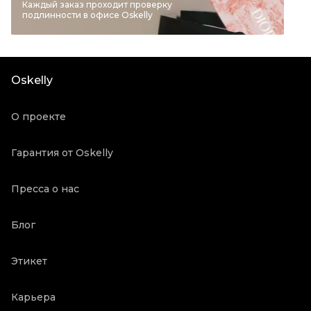
Бренд
ESCADA
Каждый заказ проходит проверку
подлинности в офисе Oskelly
Цвет
Серый
Посадка
Средняя
Материал джинсов
Хлопок-эластан
Oskelly
Состояние товара
Отличное состояние
Продавец
Частный продавец
О проекте
Oskelly ID
1796869
Гарантия от Oskelly
Пресса о нас
Блог
Этикет
Карьера