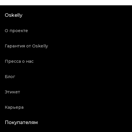
Посадка
Средняя
Материал джинсов
Хлопок
Oskelly
Состояние товара
Отличное состояние
Продавец
Частный продавец
О проекте
Oskelly ID
4991070
Гарантия от Oskelly
Пресса о нас
Блог
Этикет
Карьера
Покупателям