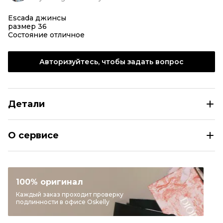
Escada джинсы
размер 36
Состояние отличное
Авторизуйтесь, чтобы задать вопрос
Детали
ESCADA Серые хлопковые джинсы клеш
О сервисе
Размер
EU 36
Раздел
Женское
Категория
Расклешенные джинсы
100% оригинал
Бренд
ESCADA
Каждый заказ проходит проверку
подлинности в офисе Oskelly
Цвет
Серый