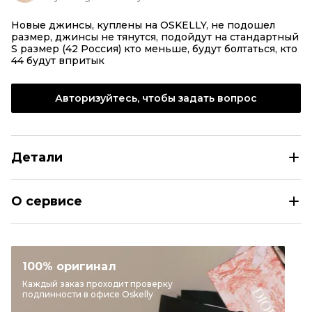
Новые джинсы, куплены на OSKELLY, не подошел
размер, джинсы не тянутся, подойдут на стандартный
S размер (42 Россия) кто меньше, будут болтаться, кто
44 будут впритык
Авторизуйтесь, чтобы задать вопрос
Детали
MIU MIU Синие хлопковые джинсы клеш
О сервисе
Размер
JEANS 28
Раздел
Женское
Категория
Расклешенные джинсы
100% оригинал
Бренд
MIU MIU
Каждый заказ проходит проверку
подлинности в офисе Oskelly
Цвет
Синий