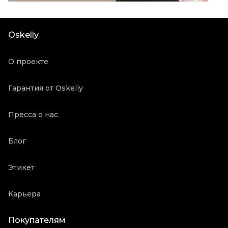
Посадка
Средняя
Материал джинсов
Хлопок
Oskelly
Состояние товара
Новое с биркой
Продавец
Частный продавец
О проекте
Oskelly ID
5830847
Гарантия от Oskelly
Пресса о нас
Блог
Этикет
Карьера
Покупателям