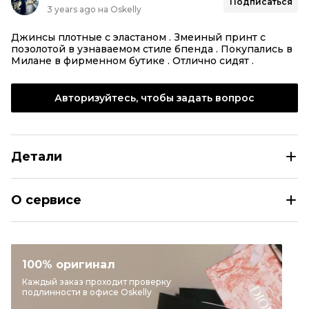
Подписаться
3 years ago на Oskelly
Джинсы плотные с эластаном . Змеиный принт с
позолотой в узнаваемом стиле бпенда . Покупались в
Милане в фирменном бутике . Отлично сидят .
Авторизуйтесь, чтобы задать вопрос
Детали
ROBERTO CAVALLI Джинсы слим
О сервисе
Размер
IT 38
Раздел
Женское
Категория
Зауженные джинсы
100% оригинал
Бренд
ROBERTO CAVALLI
Каждый заказ проходит проверку
подлинности в офисе Oskelly
Цвет
Другое