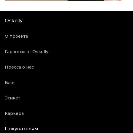
Посадка
Средняя
Материал джинсов
Другое
Oskelly
Состояние товара
Отличное состояние
Продавец
Частный продавец
О проекте
Oskelly ID
2125998
Гарантия от Oskelly
Пресса о нас
Блог
Этикет
Карьера
Покупателям