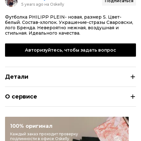
Подписаться
5 years ago на Oskelly
Футболка PHILIPP PLEIN- новая, размер S. Цвет-
белый. Состав-хлопок. Украшение-стразы Сваровски,
лого Бренда. Невероятно нежная, воздушная и
стильная. Идеального качества.
Авторизуйтесь, чтобы задать вопрос
Детали
PHILIPP PLEIN Белая хлопковая футболка
О сервисе
Размер
INT S
Раздел
Женское
Категория
Футболки
100% оригинал
Бренд
PHILIPP PLEIN
Каждый заказ проходит проверку
подлинности в офисе Oskelly