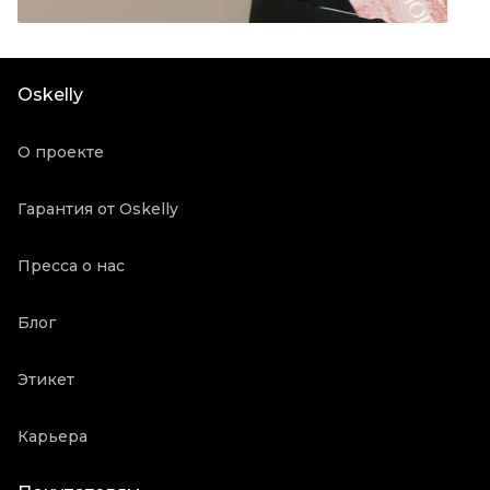
Материал одежды
Хлопок
Цвет
Белый
Состояние товара
Новое с биркой
Oskelly
Продавец
Частный продавец
Oskelly ID
2126972
О проекте
Гарантия от Oskelly
Пресса о нас
Блог
Этикет
Карьера