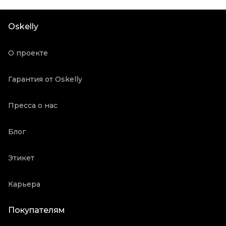
Материал головных уборов
Другое
Состояние товара
Новое с биркой
Oskelly
Продавец
Частный продавец
Oskelly ID
3190883
О проекте
Гарантия от Oskelly
Пресса о нас
Блог
Этикет
Карьера
Покупателям