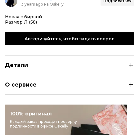
Подписаться
3 years ago на Oskelly
Новая с биркой
Размер Л (58)
Авторизуйтесь, чтобы задать вопрос
Детали
RUSLAN BAGINSKIY Зеленая кепка
О сервисе
Размер
INT L
Раздел
Женское
Категория
Кепки
100% оригинал
Бренд
RUSLAN BAGINSKIY
Каждый заказ проходит проверку
подлинности в офисе Oskelly
Цвет
Зеленый