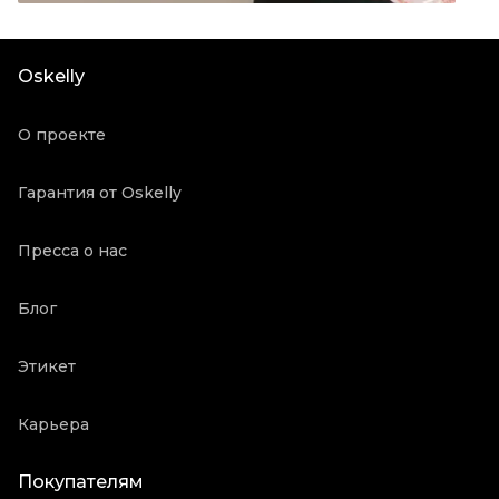
Цвет
Антрацит
Состояние товара
Отличное состояние
Oskelly
Продавец
Частный продавец
Oskelly ID
4976542
О проекте
Гарантия от Oskelly
Пресса о нас
Блог
Этикет
Карьера
Покупателям