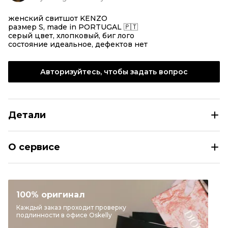
женский свитшот KENZO
размер S, made in PORTUGAL 🇵🇹
серый цвет, хлопковый, биг лого
состояние идеальное, дефектов нет
Авторизуйтесь, чтобы задать вопрос
Детали
KENZO Худи/толстовка
О сервисе
Размер
INT S
Раздел
Женское
Категория
Худи и толстовки
100% оригинал
Бренд
KENZO
Каждый заказ проходит проверку
подлинности в офисе Oskelly
Материал одежды
Хлопок