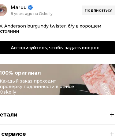
Maruu
Подписаться
8 years ago на Oskelly
W. Anderson burgundy twister, б/у в хорошем
остоянии
Авторизуйтесь, чтобы задать вопрос
100% оригинал
Каждый заказ проходит
проверку подлинности в офисе
Oskelly
етали
W.ANDERSON Клатч/вечерняя сумка
 сервисе