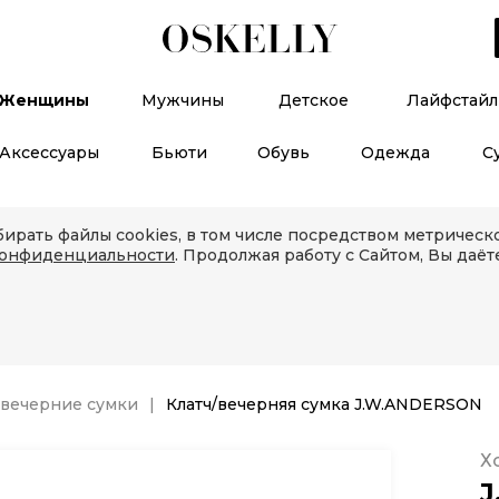
Женщины
Мужчины
Детское
Лайфстайл
Аксессуары
Бьюти
Обувь
Одежда
С
ирать файлы cookies, в том числе посредством метричес
конфиденциальности
. Продолжая работу с Сайтом, Вы даёт
 вечерние сумки
Клатч/вечерняя сумка J.W.ANDERSON
Х
J