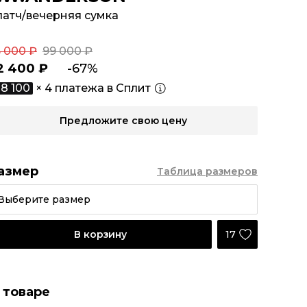
латч/вечерняя сумка
5 000 ₽
99 000 ₽
2 400 ₽
-67%
8 100
× 4 платежа в Сплит
Предложите свою цену
азмер
Таблица размеров
Выберите размер
17
В корзину
 товаре