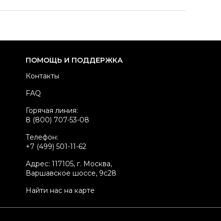
азмер
INT U
здел
Женское
тегория
Клатчи и вечерние сумки
ренд
J.W.ANDERSON
ПОМОЩЬ И ПОДДЕРЖКА
териал сумок
Кожа
Контакты
вет
Бордовый
FAQ
ина ручки
Короткие ручки
Горячая линия:
стояние товара
Хорошее состояние
8 (800) 707-53-08
родавец
Частный продавец
Телефон:
kelly ID
5482395
+7 (499) 501-11-62
Адрес: 117105, г. Москва,
Варшавское шоссе, 9с28
Найти нас на карте