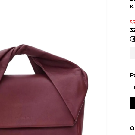
К
5
3
Р
О