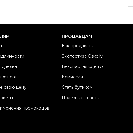
Р
Ра
Ка
Б
ЕЛЯМ
ПРОДАВЦАМ
Ма
ть
Как продавать
Ц
одлинности
Экспертиза Oskelly
Дл
 сделка
Безопасная сделка
Со
П
 возврат
Комиссия
Os
е свою цену
Стать бутиком
советы
Полезные советы
рименения промокодов