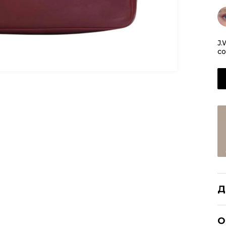
J.
с
Д
J.
О