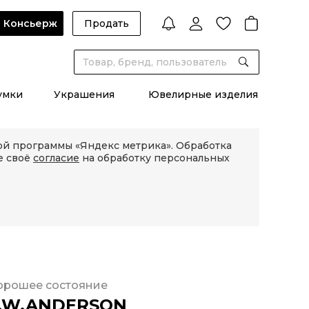
Консьерж
Продать
умки
Украшения
Ювелирные изделия
кой программы «Яндекс метрика». Обработка
е своё
согласие
на обработку персональных
орошее состояние
.W.ANDERSON