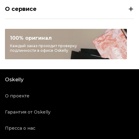
KHAITE Розовое коктейльное платье
О сервисе
Размер
INT L/XL
Раздел
Женское
Категория
Коктейльные платья
100% оригинал
Бренд
KHAITE
Каждый заказ проходит проверку
подлинности в офисе Oskelly
Материал одежды
Другое
Цвет
Розовый
Состояние товара
Новое с биркой
Oskelly
Продавец
Персональный шопер
Oskelly ID
3327034
О проекте
Гарантия от Oskelly
Пресса о нас