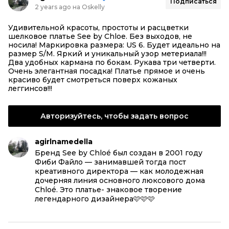
Подписаться
2 years ago на Oskelly
Удивительной красоты, простоты и расцветки
шелковое платье See by Chloe. Без выходов, не
носила! Маркировка размера: US 6. Будет идеально на
размер S/M. Яркий и уникальный узор метериала!!!
Два удобных кармана по бокам. Рукава три четверти.
Очень элегантная посадка! Платье прямое и очень
красиво будет смотреться поверх кожаных
леггинсов!!!
Авторизуйтесь, чтобы задать вопрос
agirlnamedella
Бренд See by Chloé был создан в 2001 году
Фиби Файло — занимавшей тогда пост
креативного директора — как молодежная
дочерняя линия основного люксового дома
Chloé. Это платье- знаковое творение
легендарного дизайнера🩷🩷🩷