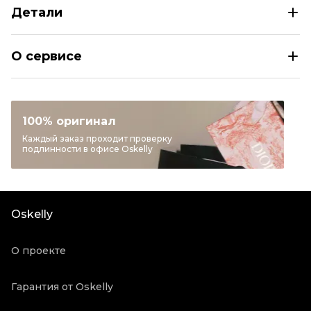
Детали
SEE BY CHLOE Мульти шелковое коктейльное платье
О сервисе
Размер
US 6
Раздел
Женское
Категория
Коктейльные платья
100% оригинал
Бренд
SEE BY CHLOE
Каждый заказ проходит проверку
подлинности в офисе Oskelly
Материал одежды
Шелк
Цвет
Мульти
Состояние товара
Отличное состояние
Oskelly
Продавец
Частный продавец
Oskelly ID
4035706
О проекте
Гарантия от Oskelly