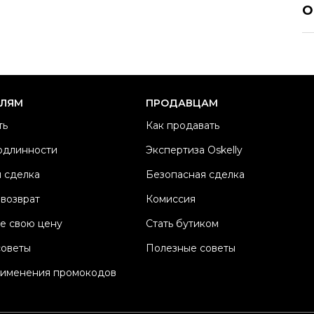
О
Ра
Ка
Б
Ц
ЕЛЯМ
ПРОДАВЦАМ
М
ть
Как продавать
Со
одлинности
Экспертиза Oskelly
П
 сделка
Безопасная сделка
Os
 возврат
Комиссия
е свою цену
Стать бутиком
советы
Полезные советы
рименения промокодов