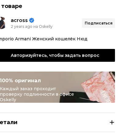
 товаре
across
Подписаться
2 years ago на Oskelly
mporio Armani Женский кошелёк Нюд
Авторизуйтесь, чтобы задать вопрос
100% оригинал
Каждый заказ проходит
проверку подлинности в офисе
Oskelly
етали
MPORIO ARMANI Бежевый кожаный кошелек