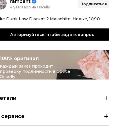
rambant
Подписаться
4 years ago на Oskelly
ke Dunk Low Disrupt 2 Malachite. Новые, 10/10.
Авторизуйтесь, чтобы задать вопрос
100% оригинал
Каждый заказ проходит
проверку подлинности в офисе
Oskelly
етали
KE Кроссовки
 сервисе
азмер
EU 38/38,5/39/40/40,5