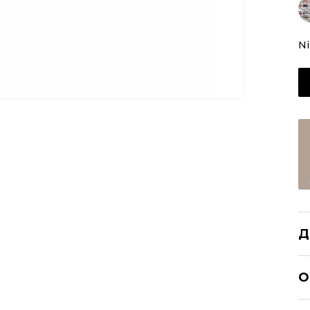
Ni
Д
NI
О
Р