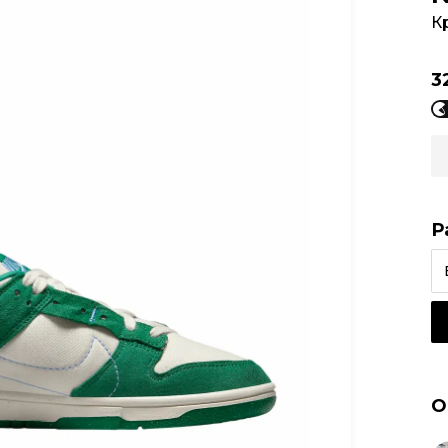
К
3
Р
О