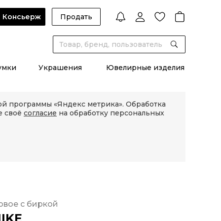
Консьерж
Продать
умки
Украшения
Ювелирные изделия
кой программы «Яндекс метрика». Обработка
е своё
согласие
на обработку персональных
овое с биркой
IKE