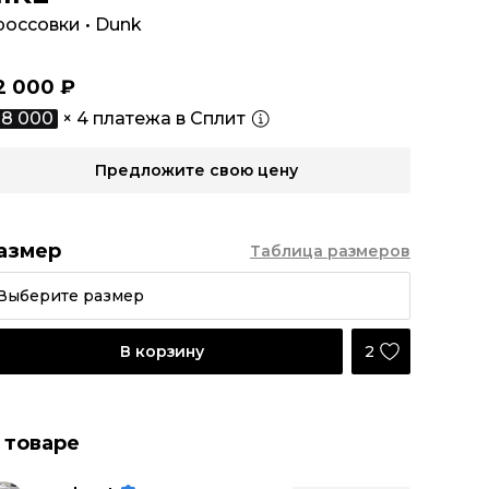
россовки
•
Dunk
2 000 ₽
8 000
× 4 платежа в Сплит
Предложите свою цену
азмер
Таблица размеров
Выберите размер
2
В корзину
 товаре