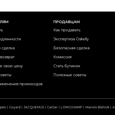
Ра
Ка
Б
ЕЛЯМ
ПРОДАВЦАМ
М
ть
Как продавать
Ма
одлинности
Экспертиза Oskelly
Ц
 сделка
Безопасная сделка
К
Со
 возврат
Комиссия
П
е свою цену
Стать бутиком
Os
советы
Полезные советы
рименения промокодов
pels
Goyard
JACQUEMUS
Cartier
LONGCHAMP
Manolo Blahnik
A