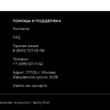
здел
Женское
тегория
Кроссовки
ренд
NIKE
ПОМОЩЬ И ПОДДЕРЖКА
одель
Dunk
Контакты
териал обуви
Другое
FAQ
вет
Другое
Горячая линия:
оробка
Да
8 (800) 707-53-08
стояние товара
Новое с биркой
Телефон:
родавец
Частный продавец
+7 (499) 501-11-62
kelly ID
1059486
Адрес: 117105, г. Москва,
Варшавское шоссе, 9с28
Найти нас на карте
lexander Arutyunov
Sporty Rich