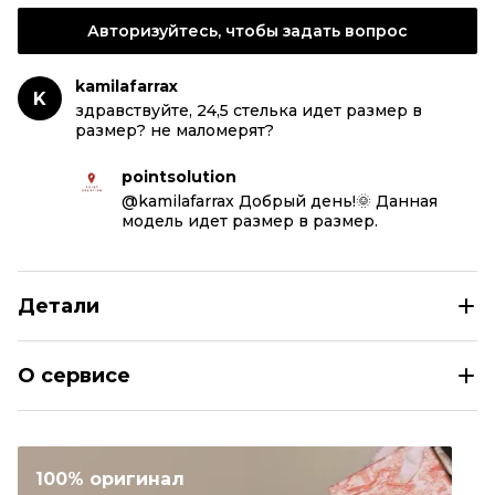
Авторизуйтесь, чтобы задать вопрос
kamilafarrax
K
здравствуйте, 24,5 стелька идет размер в
размер? не маломерят?
pointsolution
@kamilafarrax Добрый день!🌞 Данная
модель идет размер в размер.
Детали
NIKE Серые кожаные кроссовки
О сервисе
Размер
EU 36/36,5/37,5/38/38,5/39/40
Раздел
Женское
Категория
Кроссовки
100% оригинал