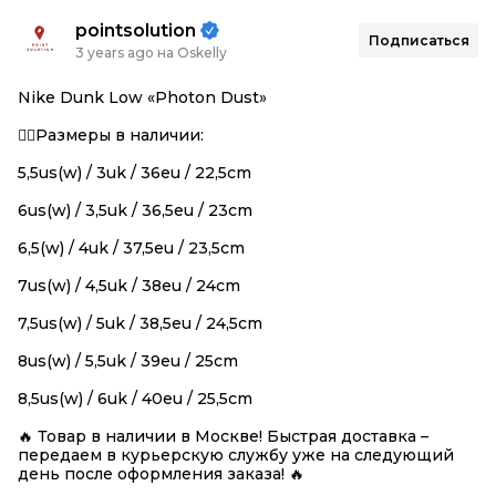
pointsolution
Подписаться
3 years ago на Oskelly
Nike Dunk Low «Photon Dust»
👉🏻Размеры в наличии:
5,5us(w) / 3uk / 36eu / 22,5cm
6us(w) / 3,5uk / 36,5eu / 23cm
6,5(w) / 4uk / 37,5eu / 23,5cm
7us(w) / 4,5uk / 38eu / 24cm
7,5us(w) / 5uk / 38,5eu / 24,5cm
8us(w) / 5,5uk / 39eu / 25cm
8,5us(w) / 6uk / 40eu / 25,5cm
🔥 Товар в наличии в Москве! Быстрая доставка –
передаем в курьерскую службу уже на следующий
день после оформления заказа! 🔥