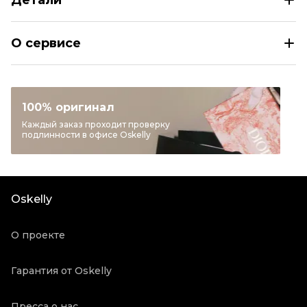
Детали
NIKE Коричневые кожаные кроссовки
О сервисе
Размер
EU 36/36,5/37,5/38/38,5/39/40/40,5/
Раздел
Женское
Категория
Кроссовки
100% оригинал
Бренд
NIKE
Каждый заказ проходит проверку
подлинности в офисе Oskelly
Модель
Dunk
Материал обуви
Кожа
Цвет
Коричневый
Oskelly
Состояние товара
Новое с биркой
Продавец
Частный продавец
О проекте
Oskelly ID
5339206
Гарантия от Oskelly
Пресса о нас