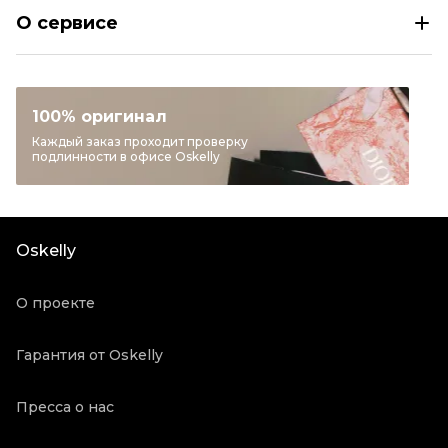
О сервисе
Размер
EU 42,5/43
Раздел
Женское
Категория
Кроссовки
100% оригинал
Бренд
NIKE
Каждый заказ проходит проверку
подлинности в офисе Oskelly
Модель
Air Force 1
Материал обуви
Кожа
Цвет
Белый
Oskelly
Состояние товара
Новое с биркой
Продавец
Бутик
О проекте
Oskelly ID
5636433
Гарантия от Oskelly
Пресса о нас