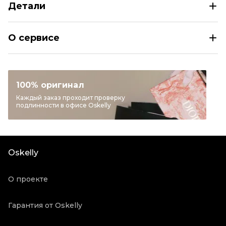
Детали
NIKE Бежевые кожаные кроссовки
О сервисе
Размер
EU 35,5/36/37,5/38/39/40/40,5
Раздел
Женское
Категория
Кроссовки
100% оригинал
Бренд
NIKE
Каждый заказ проходит проверку
подлинности в офисе Oskelly
Модель
Air Force 1
Материал обуви
Кожа
Цвет
Бежевый
Oskelly
Состояние товара
Новое с биркой
Продавец
Бутик
О проекте
Oskelly ID
5636663
Гарантия от Oskelly