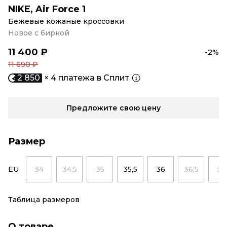
NIKE
,
Air Force 1
Бежевые кожаные кроссовки
Новое с биркой
11 400 ₽
-2%
11 690 ₽
2 850
× 4 платежа в Сплит
Предложите свою цену
Размер
EU
34
34,5
35
35,5
36
36,5
37
Таблица размеров
О товаре